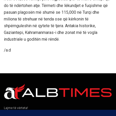
do të ndërtohen atje. Tërmeti dhe lëkundjet e fuqishme që
pasuan plagosën më shumë se 115,000 në Turqi dhe
miliona të strehuar në tenda ose që kërkonin të
shpërnguleshin në qytete të tjera. Antakia historike,
Gaziantepi, Kahramanmaras-i dhe zonat më të vogla
industriale u goditën më rëndë.
/a.d
Lajme të vërteta!