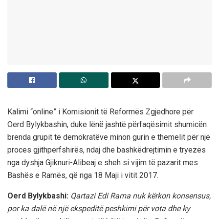
Kalimi “online” i Komisionit të Reformës Zgjedhore për
Oerd Bylykbashin, duke lënë jashtë përfaqësimit shumicën
brenda grupit të demokratëve minon gurin e themelit për një
proces gjithpërfshirës, ndaj dhe bashkëdrejtimin e tryezës
nga dyshja Gjiknuri-Alibeaj e sheh si vijim të pazarit mes
Bashës e Ramës, që nga 18 Maji i vitit 2017.
Oerd Bylykbashi:
Qartazi Edi Rama nuk kërkon konsensus,
por ka dalë në një ekspeditë peshkimi për vota dhe ky