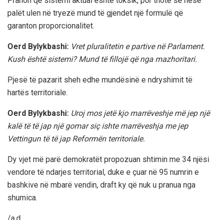
Pranon që sistemi aktual është toksik, por thotë se nëse
palët ulen në tryezë mund të gjendet një formulë që
garanton proporcionalitet.
Oerd Bylykbashi:
Vret pluralitetin e partive në Parlament.
Kush është sistemi? Mund të fillojë që nga mazhoritari.
Pjesë të pazarit sheh edhe mundësinë e ndryshimit të
hartës territoriale.
Oerd Bylykbashi:
Uroj mos jetë kjo marrëveshje më jep një
kalë të të jap një gomar siç ishte marrëveshja me jep
Vettingun të të jap Reformën territoriale.
Dy vjet më parë demokratët propozuan shtimin me 34 njësi
vendore të ndarjes territorial, duke e çuar në 95 numrin e
bashkive në mbarë vendin, draft ky që nuk u pranua nga
shumica.
/a.d