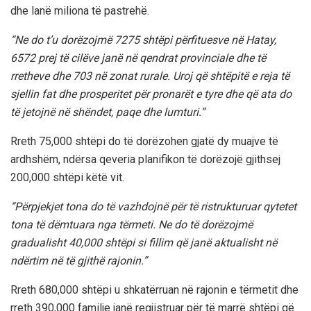
dhe lanë miliona të pastrehë.
“Ne do t’u dorëzojmë 7275 shtëpi përfituesve në Hatay,
6572 prej të cilëve janë në qendrat provinciale dhe të
rretheve dhe 703 në zonat rurale. Uroj që shtëpitë e reja të
sjellin fat dhe prosperitet për pronarët e tyre dhe që ata do
të jetojnë në shëndet, paqe dhe lumturi.”
Rreth 75,000 shtëpi do të dorëzohen gjatë dy muajve të
ardhshëm, ndërsa qeveria planifikon të dorëzojë gjithsej
200,000 shtëpi këtë vit.
“Përpjekjet tona do të vazhdojnë për të ristrukturuar qytetet
tona të dëmtuara nga tërmeti. Ne do të dorëzojmë
gradualisht 40,000 shtëpi si fillim që janë aktualisht në
ndërtim në të gjithë rajonin.”
Rreth 680,000 shtëpi u shkatërruan në rajonin e tërmetit dhe
rreth 390,000 familje janë regjistruar për të marrë shtëpi që