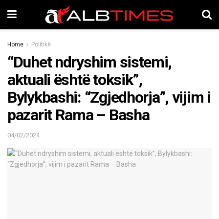
Home
Politikë
“Duhet ndryshim sistemi,
aktuali është toksik”,
Bylykbashi: “Zgjedhorja”, vijim i
pazarit Rama – Basha
04/02/2024