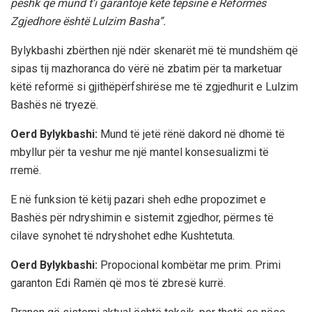
peshk që mund t’i garantojë këtë tepsinë e Reformës
Zgjedhore është Lulzim Basha”.
Bylykbashi zbërthen një ndër skenarët më të mundshëm që
sipas tij mazhoranca do vërë në zbatim për ta marketuar
këtë reformë si gjithëpërfshirëse me të zgjedhurit e Lulzim
Bashës në tryezë.
Oerd Bylykbashi:
Mund të jetë rënë dakord në dhomë të
mbyllur për ta veshur me një mantel konsesualizmi të
rremë.
E në funksion të këtij pazari sheh edhe propozimet e
Bashës për ndryshimin e sistemit zgjedhor, përmes të
cilave synohet të ndryshohet edhe Kushtetuta.
Oerd Bylykbashi:
Propocional kombëtar me prim. Primi
garanton Edi Ramën që mos të zbresë kurrë.