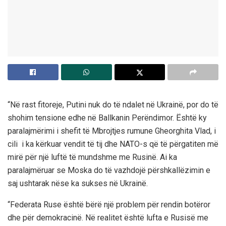
“Në rast fitoreje, Putini nuk do të ndalet në Ukrainë, por do të
shohim tensione edhe në Ballkanin Perëndimor. Është ky
paralajmërimi i shefit të Mbrojtjes rumune Gheorghita Vlad, i
cili i ka kërkuar vendit të tij dhe NATO-s që të përgatiten më
mirë për një luftë të mundshme me Rusinë. Ai ka
paralajmëruar se Moska do të vazhdojë përshkallëzimin e
saj ushtarak nëse ka sukses në Ukrainë.
“Federata Ruse është bërë një problem për rendin botëror
dhe për demokracinë. Në realitet është lufta e Rusisë me