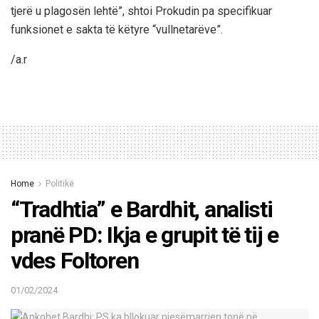
tjerë u plagosën lehtë”, shtoi Prokudin pa specifikuar
funksionet e sakta të këtyre “vullnetarëve”.
/a.r
Home
Politikë
“Tradhtia” e Bardhit, analisti
pranë PD: Ikja e grupit të tij e
vdes Foltoren
01/02/2024