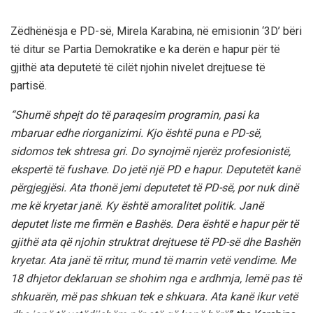
Zëdhënësja e PD-së, Mirela Karabina, në emisionin ‘3D’ bëri
të ditur se Partia Demokratike e ka derën e hapur për të
gjithë ata deputetë të cilët njohin nivelet drejtuese të
partisë.
“Shumë shpejt do të paraqesim programin, pasi ka
mbaruar edhe riorganizimi. Kjo është puna e PD-së,
sidomos tek shtresa gri. Do synojmë njerëz profesionistë,
ekspertë të fushave. Do jetë një PD e hapur. Deputetët kanë
përgjegjësi. Ata thonë jemi deputetet të PD-së, por nuk dinë
me kë kryetar janë. Ky është amoralitet politik. Janë
deputet liste me firmën e Bashës. Dera është e hapur për të
gjithë ata që njohin struktrat drejtuese të PD-së dhe Bashën
kryetar. Ata janë të rritur, mund të marrin vetë vendime. Me
18 dhjetor deklaruan se shohim nga e ardhmja, lemë pas të
shkuarën, më pas shkuan tek e shkuara. Ata kanë ikur vetë