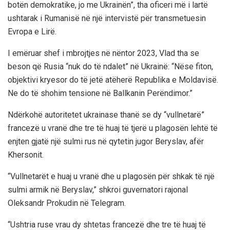
botën demokratike, jo me Ukrainën”, tha oficeri më i lartë
ushtarak i Rumanisë në një intervistë për transmetuesin
Evropa e Lirë.
I emëruar shef i mbrojtjes në nëntor 2023, Vlad tha se
beson që Rusia “nuk do të ndalet” në Ukrainë: “Nëse fiton,
objektivi kryesor do të jetë atëherë Republika e Moldavisë.
Ne do të shohim tensione në Ballkanin Perëndimor.”
Ndërkohë autoritetet ukrainase thanë se dy “vullnetarë”
francezë u vranë dhe tre të huaj të tjerë u plagosën lehtë të
enjten gjatë një sulmi rus në qytetin jugor Beryslav, afër
Khersonit.
“Vullnetarët e huaj u vranë dhe u plagosën për shkak të një
sulmi armik në Beryslav,” shkroi guvernatori rajonal
Oleksandr Prokudin në Telegram.
“Ushtria ruse vrau dy shtetas francezë dhe tre të huaj të