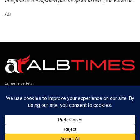
dhe janë të vetëdijshëm për atë që kanë bërë”,
tha Karabina.
/a.r
Lajme të vërteta!
Të tjera
Rreth nesh
Kontakt
Puno me ne
Privatësia
Na ndiqni