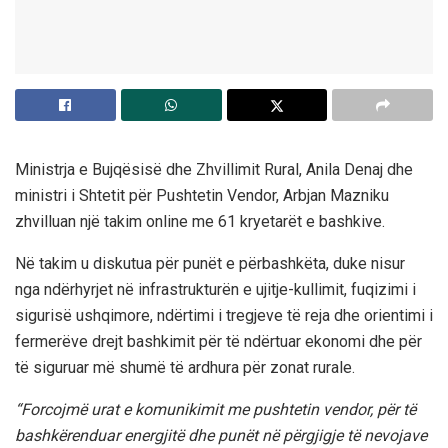
Ministrja e Bujqësisë dhe Zhvillimit Rural, Anila Denaj dhe
ministri i Shtetit për Pushtetin Vendor, Arbjan Mazniku
zhvilluan një takim online me 61 kryetarët e bashkive.
Në takim u diskutua për punët e përbashkëta, duke nisur
nga ndërhyrjet në infrastrukturën e ujitje-kullimit, fuqizimi i
sigurisë ushqimore, ndërtimi i tregjeve të reja dhe orientimi i
fermerëve drejt bashkimit për të ndërtuar ekonomi dhe për
të siguruar më shumë të ardhura për zonat rurale.
“Forcojmë urat e komunikimit me pushtetin vendor, për të
bashkërenduar energjitë dhe punët në përgjigje të nevojave