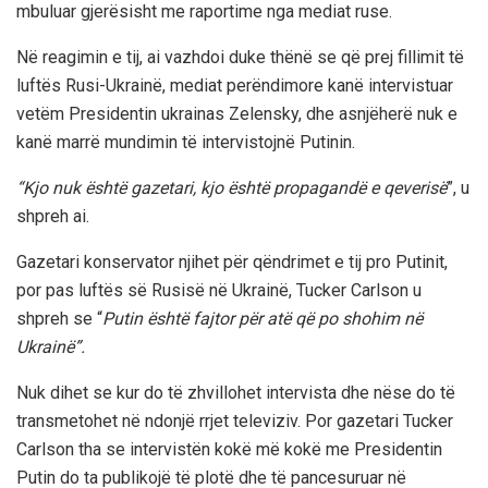
mbuluar gjerësisht me raportime nga mediat ruse.
Në reagimin e tij, ai vazhdoi duke thënë se që prej fillimit të
luftës Rusi-Ukrainë, mediat perëndimore kanë intervistuar
vetëm Presidentin ukrainas Zelensky, dhe asnjëherë nuk e
kanë marrë mundimin të intervistojnë Putinin.
“Kjo nuk është gazetari, kjo është propagandë e qeverisë
”, u
shpreh ai.
Gazetari konservator njihet për qëndrimet e tij pro Putinit,
por pas luftës së Rusisë në Ukrainë, Tucker Carlson u
shpreh se “
Putin është fajtor për atë që po shohim në
Ukrainë”.
Nuk dihet se kur do të zhvillohet intervista dhe nëse do të
transmetohet në ndonjë rrjet televiziv. Por gazetari Tucker
Carlson tha se intervistën kokë më kokë me Presidentin
Putin do ta publikojë të plotë dhe të pancesuruar në