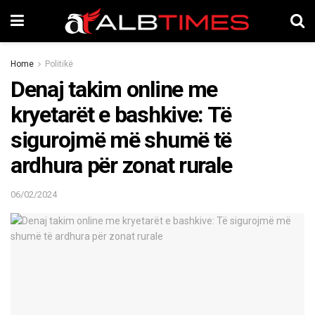
Home
Politikë
Denaj takim online me
kryetarët e bashkive: Të
sigurojmë më shumë të
ardhura për zonat rurale
06/02/2024