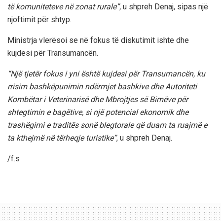
të komuniteteve në zonat rurale”,
u shpreh Denaj, sipas një
njoftimit për shtyp.
Ministrja vlerësoi se në fokus të diskutimit ishte dhe
kujdesi për Transumancën.
“Një tjetër fokus i yni është kujdesi për Transumancën, ku
rrisim bashkëpunimin ndërmjet bashkive dhe Autoriteti
Kombëtar i Veterinarisë dhe Mbrojtjes së Bimëve për
shtegtimin e bagëtive, si një potencial ekonomik dhe
trashëgimi e traditës sonë blegtorale që duam ta ruajmë e
ta kthejmë në tërheqje turistike”
, u shpreh Denaj.
/f.s