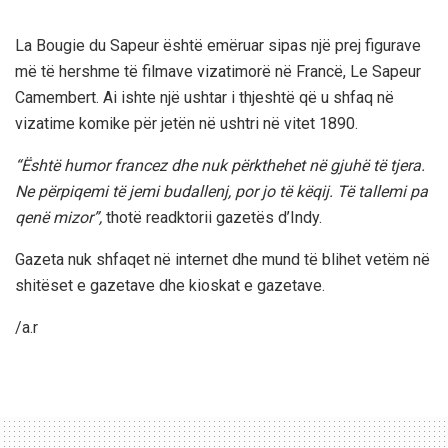
La Bougie du Sapeur është emëruar sipas një prej figurave
më të hershme të filmave vizatimorë në Francë, Le Sapeur
Camembert. Ai ishte një ushtar i thjeshtë që u shfaq në
vizatime komike për jetën në ushtri në vitet 1890.
“Është humor francez dhe nuk përkthehet në gjuhë të tjera.
Ne përpiqemi të jemi budallenj, por jo të këqij. Të tallemi pa
qenë mizor”,
thotë readktorii gazetës d’Indy.
Gazeta nuk shfaqet në internet dhe mund të blihet vetëm në
shitëset e gazetave dhe kioskat e gazetave.
/a.r