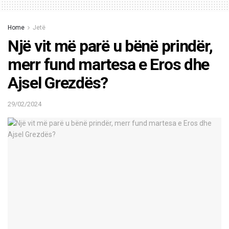
Home
Jetë
Një vit më parë u bënë prindër,
merr fund martesa e Eros dhe
Ajsel Grezdës?
29/02/2024