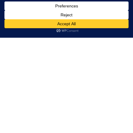
Lajme të vërteta!
Të tjera
Rreth nesh
Kontakt
Puno me ne
Privatësia
Na ndiqni