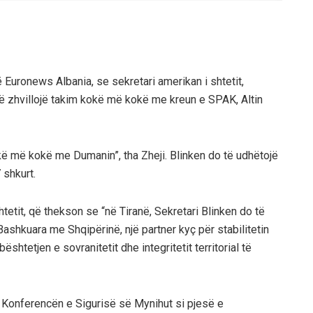
ë Euronews Albania, se sekretari amerikan i shtetit,
o të zhvillojë takim kokë më kokë me kreun e SPAK, Altin
okë më kokë me Dumanin”, tha Zheji. Blinken do të udhëtojë
 shkurt.
etit, që thekson se “në Tiranë, Sekretari Blinken do të
ashkuara me Shqipërinë, një partner kyç për stabilitetin
shtetjen e sovranitetit dhe integritetit territorial të
ë Konferencën e Sigurisë së Mynihut si pjesë e