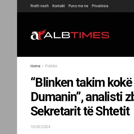
Rreth nesh
Kontakt
Puno me ne
Privatësia
Home
Politikë
“Blinken takim kokë
Dumanin”, analisti z
Sekretarit të Shtetit
10/02/2024