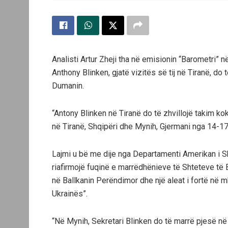
Analisti Artur Zheji tha në emisionin “Barometri” n
Anthony Blinken, gjatë vizitës së tij në Tiranë, d
Dumanin.
“Antony Blinken në Tiranë do të zhvillojë takim k
në Tiranë, Shqipëri dhe Mynih, Gjermani nga 14-17
Lajmi u bë me dije nga Departamenti Amerikan i Sht
riafirmojë fuqinë e marrëdhënieve të Shteteve të B
në Ballkanin Perëndimor dhe një aleat i fortë në mbë
Ukrainës”.
“Në Mynih, Sekretari Blinken do të marrë pjesë n