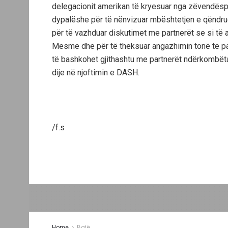
delegacionit amerikan të kryesuar nga zëvendëspr
dypalëshe për të nënvizuar mbështetjen e qëndru
për të vazhduar diskutimet me partnerët se si të 
Mesme dhe për të theksuar angazhimin tonë të palë
të bashkohet gjithashtu me partnerët ndërkombëtar
dije në njoftimin e DASH.
/f.s
Home
Botë