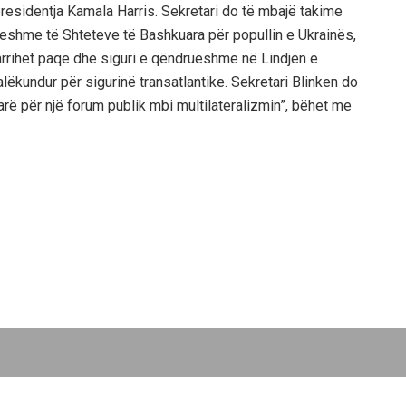
esidentja Kamala Harris. Sekretari do të mbajë takime
eshme të Shteteve të Bashkuara për popullin e Ukrainës,
arrihet paqe dhe siguri e qëndrueshme në Lindjen e
kundur për sigurinë transatlantike. Sekretari Blinken do
ë për një forum publik mbi multilateralizmin”, bëhet me