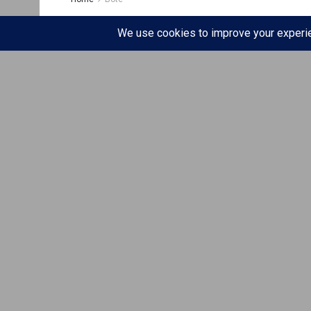
Kinë/ Galaja e Fest
një banket kulturor
10/02/2024