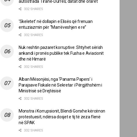
autostrada Tiranë-Durrës; datat dhe oraret
332 SHARES
‘Skeletet’ në dollapin e Elisës që frenuan
entuziazmin për “Marrëveshjen e re”
332 SHARES
Nuk reshtin pazaret korruptive: Shtyhet sërish
ankandi i pronës publike tek Fusha e Aviacionit
dhe në Himarë
332 SHARES
Alban Mësonjësi, nga ‘Panama Papers’ i
Parajsave Fiskale në Sekretar i Përgjithshëm i
Ministrisë së Drejtësisë
332 SHARES
Monstra i Korrupsionit, Blendi Gonxhe kërcënon
protestuesit; ndërsa dosjet e tij të zeza flenë
në SPAK
332 SHARES