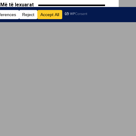
Më të lexuarat
Sulmet ruse në Kiev, Macron:
Rusia duhet të paguajë çmimin
për agresionin.
332 SHARES