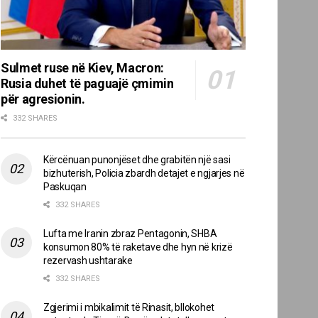
Sulmet ruse në Kiev, Macron:
Rusia duhet të paguajë çmimin
për agresionin.
332 SHARES
Kërcënuan punonjëset dhe grabitën një sasi
bizhuterish, Policia zbardh detajet e ngjarjes në
Paskuqan
332 SHARES
Lufta me Iranin zbraz Pentagonin, SHBA
konsumon 80% të raketave dhe hyn në krizë
rezervash ushtarake
332 SHARES
Zgjerimi i mbikalimit të Rinasit, bllokohet