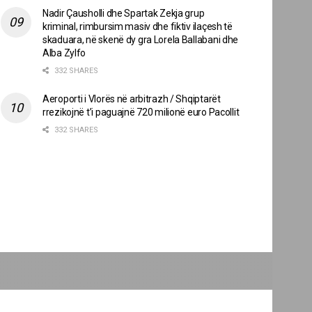
Nadir Çausholli dhe Spartak Zekja grup
kriminal, rimbursim masiv dhe fiktiv ilaçesh të
skaduara, në skenë dy gra Lorela Ballabani dhe
Alba Zylfo
332 SHARES
Aeroporti i Vlorës në arbitrazh / Shqiptarët
rrezikojnë t’i paguajnë 720 milionë euro Pacollit
332 SHARES