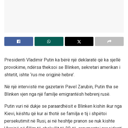
Presidenti Vladimir Putin ka bërë një deklaratë që ka sjellë
provokime, ndërsa theksoi se Blinken, sekretari amerikan i
shtetit, ishte ‘rus me origjinë hebre’.
Në një intervistë me gazetarin Pavel Zarubin, Putin tha se
Blinken vjen nga një familje emigrantësh hebrenj rusë.
Putin vuri në dukje se paraardhësit e Blinken kishin ikur nga
Kievi, kështu që kur ai thotë se familja e tij i shpëtoi
persekutimit në Rusi, ai në heshtje pranon se nuk kishte