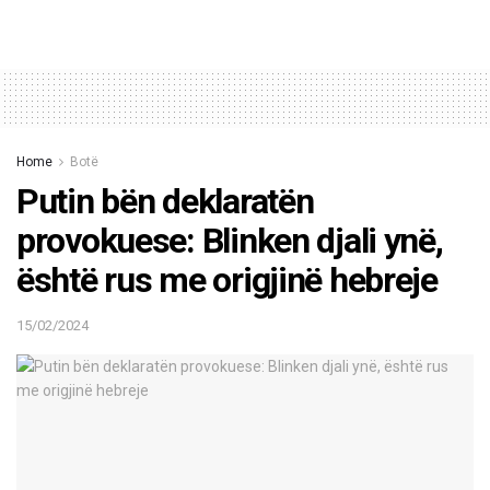
Home
Botë
Putin bën deklaratën
provokuese: Blinken djali ynë,
është rus me origjinë hebreje
15/02/2024