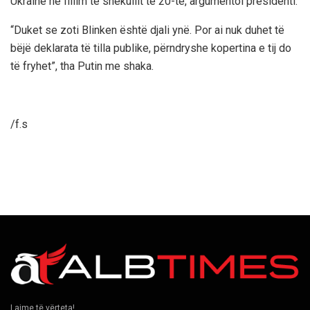
Ukrainë në fillim të shekullit të 20-të, argumentoi presidenti.
“Duket se zoti Blinken është djali ynë. Por ai nuk duhet të
bëjë deklarata të tilla publike, përndryshe kopertina e tij do
të fryhet”, tha Putin me shaka.
/f.s
Lajme të vërteta!