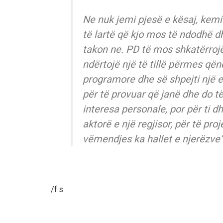
Ne nuk jemi pjesë e kësaj, kemi
të lartë që kjo mos të ndodhë d
takon ne. PD të mos shkatërrojë 
ndërtojë një të tillë përmes q
programore dhe së shpejti një ek
për të provuar që janë dhe do t
interesa personale, por për ti 
aktorë e një regjisor, për të pro
vëmendjes ka hallet e njerëzve”
/f.s