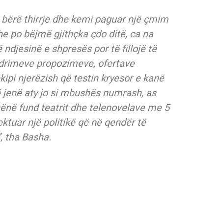
 bërë thirrje dhe kemi paguar një çmim
he po bëjmë gjithçka çdo ditë, ca na
ndjesinë e shpresës por të fillojë të
ëndrimeve propozimeve, ofertave
ipi njerëzish që testin kryesor e kanë
ë jenë aty jo si mbushës numrash, as
dhënë fund teatrit dhe telenovelave me 5
jektuar një politikë që në qendër të
, tha Basha.