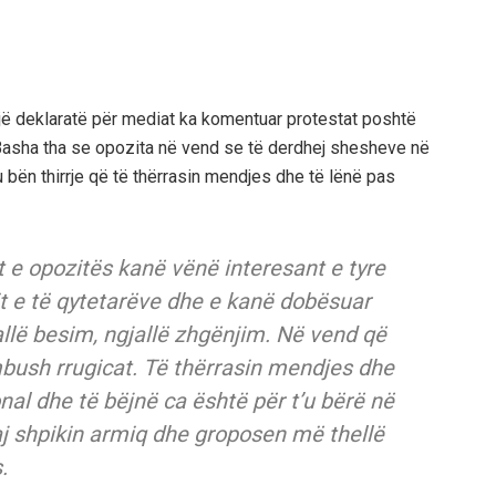
një deklaratë për mediat ka komentuar protestat poshtë
 Basha tha se opozita në vend se të derdhej shesheve në
 bën thirrje që të thërrasin mendjes dhe të lënë pas
t e opozitës kanë vënë interesant e tyre
t e të qytetarëve dhe e kanë dobësuar
allë besim, ngjallë zhgënjim. Në vend që
bush rrugicat. Të thërrasin mendjes dhe
nal dhe të bëjnë ca është për t’u bërë në
j shpikin armiq dhe groposen më thellë
.