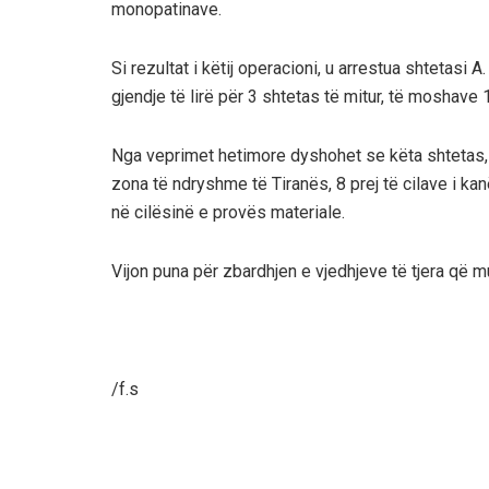
monopatinave.
Si rezultat i këtij operacioni, u arrestua shtetasi A
gjendje të lirë për 3 shtetas të mitur, të moshave 
Nga veprimet hetimore dyshohet se këta shtetas, 
zona të ndryshme të Tiranës, 8 prej të cilave i ka
në cilësinë e provës materiale.
Vijon puna për zbardhjen e vjedhjeve të tjera që m
/f.s