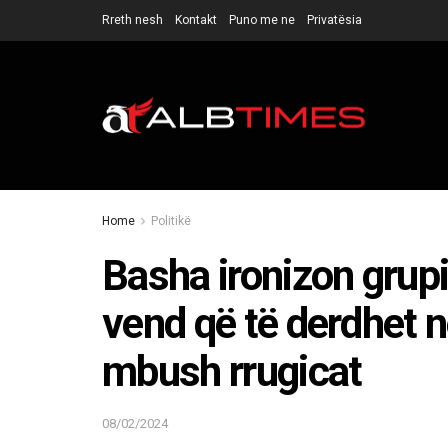
Rreth nesh
Kontakt
Puno me ne
Privatësia
Home
Politikë
Basha ironizon grup
vend që të derdhet 
mbush rrugicat
08/02/2024