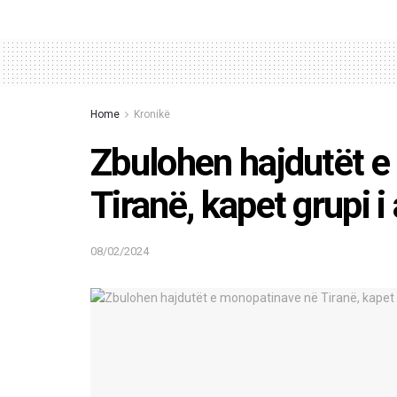
Home
Kronikë
Zbulohen hajdutët 
Tiranë, kapet grupi 
08/02/2024