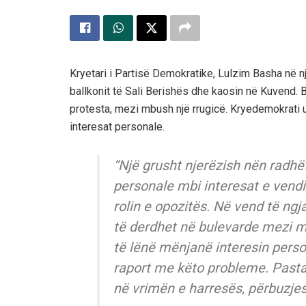
Kryetari i Partisë Demokratike, Lulzim Basha në 
ballkonit të Sali Berishës dhe kaosin në Kuvend.
protesta, mezi mbush një rrugicë. Kryedemokrati u
interesat personale.
“Një grusht njerëzish nën radhë
personale mbi interesat e vendi
rolin e opozitës. Në vend të ngj
të derdhet në bulevarde mezi m
të lënë mënjanë interesin perso
raport me këto probleme. Pasta
në vrimën e harresës, përbuzjes