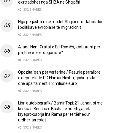
ekstradohet nga SHBA në Shqipëri
332 SHARES
Nga përjashtim në model: Shqipëria si laborator
i politikave evropiane të migracionit
332 SHARES
A janë Non- Gratat e Edi Ramës, karburant për
partinë e re erdoganiste?
332 SHARES
Opozita ‘qan’ për varfërinë / Pasuria përrallore
e deputetit të PD Flamur Hoxha, godina, vila
dhe apartament 1.2 milionë euro
332 SHARES
Libri autobiografik / Bamir Topi: 21 Janari, si më
kërkuan Berisha e Basha të ndërhyja tek
kryeprokurorja Ina Rama për të tërhequr
urdhër-arrestet
332 SHARES