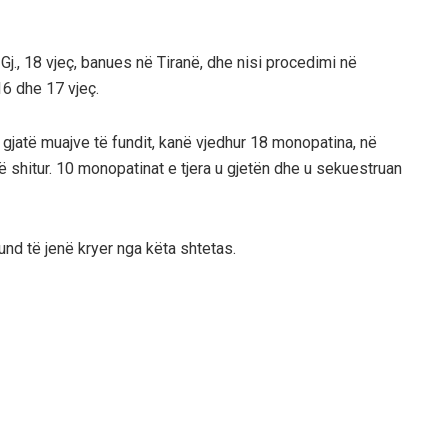
. Gj., 18 vjeç, banues në Tiranë, dhe nisi procedimi në
16 dhe 17 vjeç.
gjatë muajve të fundit, kanë vjedhur 18 monopatina, në
në shitur. 10 monopatinat e tjera u gjetën dhe u sekuestruan
und të jenë kryer nga këta shtetas.