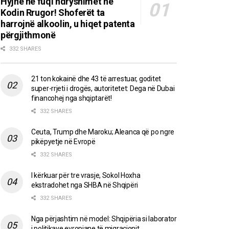
Hyjnë në fuqi ndryshimet në
Kodin Rrugor! Shoferët ta
harrojnë alkoolin, u hiqet patenta
përgjithmonë
332 SHARES
21 ton kokainë dhe 43 të arrestuar, goditet
super-rrjeti i drogës, autoritetet: Dega në Dubai
financohej nga shqiptarët!
332 SHARES
Ceuta, Trump dhe Maroku; Aleanca që po ngre
pikëpyetje në Evropë
332 SHARES
I kërkuar për tre vrasje, Sokol Hoxha
ekstradohet nga SHBA në Shqipëri
332 SHARES
Nga përjashtim në model: Shqipëria si laborator
i politikave evropiane të migracionit