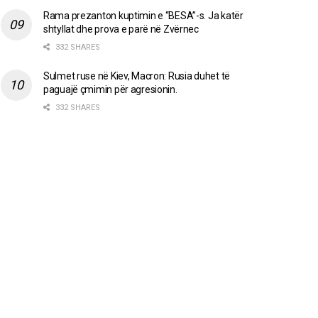
Rama prezanton kuptimin e “BESA”-s. Ja katër
shtyllat dhe prova e parë në Zvërnec
332 SHARES
Sulmet ruse në Kiev, Macron: Rusia duhet të
paguajë çmimin për agresionin.
332 SHARES