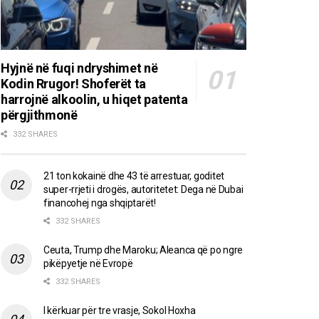
Hyjnë në fuqi ndryshimet në
Kodin Rrugor! Shoferët ta
harrojnë alkoolin, u hiqet patenta
përgjithmonë
332 SHARES
21 ton kokainë dhe 43 të arrestuar, goditet
super-rrjeti i drogës, autoritetet: Dega në Dubai
financohej nga shqiptarët!
332 SHARES
Ceuta, Trump dhe Maroku; Aleanca që po ngre
pikëpyetje në Evropë
332 SHARES
I kërkuar për tre vrasje, Sokol Hoxha