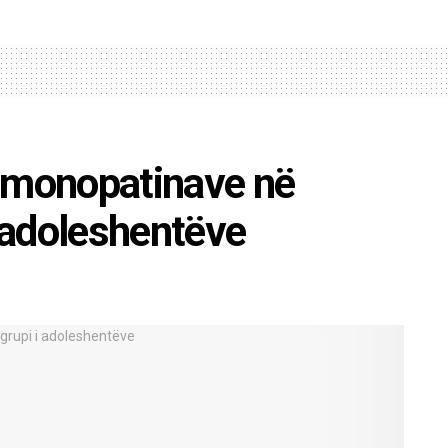
e monopatinave në
i adoleshentëve