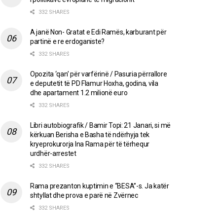
332 SHARES
A janë Non- Gratat e Edi Ramës, karburant për
partinë e re erdoganiste?
332 SHARES
Opozita ‘qan’ për varfërinë / Pasuria përrallore
e deputetit të PD Flamur Hoxha, godina, vila
dhe apartament 1.2 milionë euro
332 SHARES
Libri autobiografik / Bamir Topi: 21 Janari, si më
kërkuan Berisha e Basha të ndërhyja tek
kryeprokurorja Ina Rama për të tërhequr
urdhër-arrestet
332 SHARES
Rama prezanton kuptimin e “BESA”-s. Ja katër
shtyllat dhe prova e parë në Zvërnec
332 SHARES