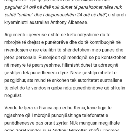
paguhet 24 orë në ditë nuk duhet të penalizohet nëse nuk
është “online” dhe i disponueshëm 24 orë në ditë”,
u shpreh
kryeministri australian Anthony Albanese.
Argumenti i qeverisë është se këto ndryshime do të
mbrojnë të drejtat e punëtorëve dhe do të kontribuojnë në
rivendosjen e një ekuilibri të shëndetshëm mes punës dhe
jetës personale. Punonjësit që mendojnë se po kontaktohen
në mënyrë të paarsyeshme, fillimisht duhet ta adresojnë
çështjen tek punëdhënësi i tyre. Nëse çështja mbetet e
pazgjidhur, ata mund të ankohen tek autoritetet australiane
të cilët do të vendosin gjoba ndaj punëdhënësve që shkelin
rregullat.
Vende të tjera si Franca apo edhe Kenia, kanë ligje të
ngjashme që i mbrojnë punonjësit nga telefonatat e
punëdhënësve pas orarit zyrtar. NUk munguan megjithatë
edhe zërat kundër si ai Andrew McKellar, shefi i Dhomës