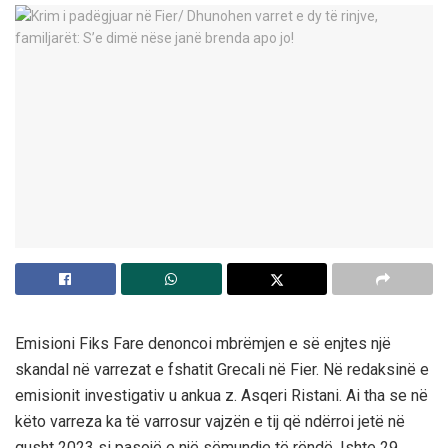
Emisioni Fiks Fare denoncoi mbrëmjen e së enjtes një
skandal në varrezat e fshatit Grecali në Fier. Në redaksinë e
emisionit investigativ u ankua z. Asqeri Ristani. Ai tha se në
këto varreza ka të varrosur vajzën e tij që ndërroi jetë në
gusht 2023 si pasojë e një sëmundje të rëndë. Ishte 29