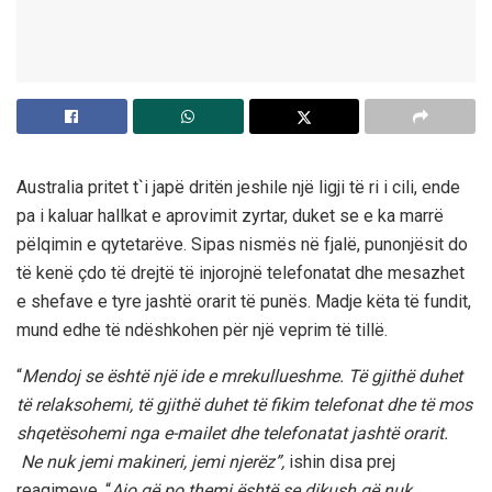
Australia pritet t`i japë dritën jeshile një ligji të ri i cili, ende
pa i kaluar hallkat e aprovimit zyrtar, duket se e ka marrë
pëlqimin e qytetarëve. Sipas nismës në fjalë, punonjësit do
të kenë çdo të drejtë të injorojnë telefonatat dhe mesazhet
e shefave e tyre jashtë orarit të punës. Madje këta të fundit,
mund edhe të ndëshkohen për një veprim të tillë.
“
Mendoj se është një ide e mrekullueshme. Të gjithë duhet
të relaksohemi, të gjithë duhet të fikim telefonat dhe të mos
shqetësohemi nga e-mailet dhe telefonatat jashtë orarit.
Ne nuk jemi makineri, jemi njerëz”,
ishin disa prej
reagimeve. “
Ajo që po themi është se dikush që nuk