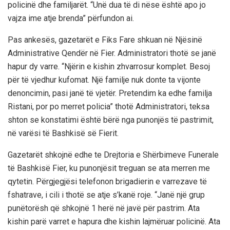
policinë dhe familjarët. “Unë dua të di nëse është apo jo
vajza ime atje brenda” përfundon ai.
Pas ankesës, gazetarët e Fiks Fare shkuan në Njësinë
Administrative Qendër në Fier. Administratori thotë se janë
hapur dy varre. “Njërin e kishin zhvarrosur komplet. Besoj
për të vjedhur kufomat. Një familje nuk donte ta vijonte
denoncimin, pasi janë të vjetër. Pretendim ka edhe familja
Ristani, por po merret policia” thotë Administratori, teksa
shton se konstatimi është bërë nga punonjës të pastrimit,
në varësi të Bashkisë së Fierit.
Gazetarët shkojnë edhe te Drejtoria e Shërbimeve Funerale
të Bashkisë Fier, ku punonjësit treguan se ata merren me
qytetin. Përgjegjësi telefonon brigadierin e varrezave të
fshatrave, i cili i thotë se atje s’kanë roje. “Janë një grup
punëtorësh që shkojnë 1 herë në javë për pastrim. Ata
kishin parë varret e hapura dhe kishin lajmëruar policinë. Ata