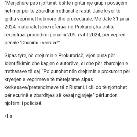
“Menjëherë pas njoftimit, është ngritur një grup i posaçëm
hetimor për të zbardhur rrethanat e rastit. Janë kryer të
gjitha veprimet hetimore dhe procedurale. Më datë 31 janar
2024, materialet janë referuar në Prokurori, ku është
regjistruar procedimi penal nr.209, i vitit 2024, për veprën
penale ‘Dhunimi i varreve’”.
Sipas tyre, në drejtimin e Prokurorisë, vijon puna për
identifikimin dhe kapjen e autorëve, si dhe për zbardhjen e
rrethanave të saj. “Po punohet nën drejtimin e prokurorit për
kryerjen e veprimeve të mëtejshme sipas
kërkesave/pretendimeve të z.Ristani, i cili do të njoftohet
për ecurinë e zbardhjes së kësaj ngjarjeje” përfundon
njoftimi i policisë.
/f.s