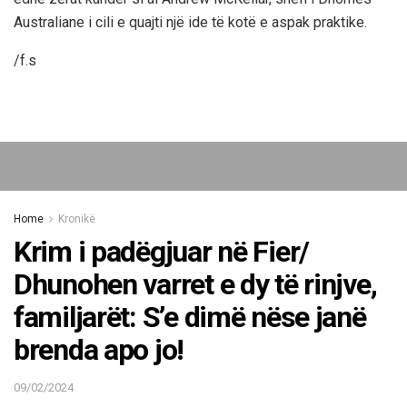
Australiane i cili e quajti një ide të kotë e aspak praktike.
/f.s
Home
Kronikë
Krim i padëgjuar në Fier/
Dhunohen varret e dy të rinjve,
familjarët: S’e dimë nëse janë
brenda apo jo!
09/02/2024