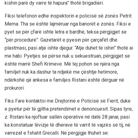
kishin parë dy varre të hapura” thotë brigadieri.
Fiksi telefonon edhe inspektorin e policisë së zonës Petrit
Mema. Tha se është lajmëruar nga banorët e zonës. Fiksi e
pyet se për çfarë ishte letra e bardhë, teksa përgjigjet se
“për procedurë”. Gazetarët e pyesin për çarçafët dhe
plastmasi, pasi atje ishte djegur. “Atje duhet të ishin” thotë ai
me habi. Pyetjes se përse nuk u sekuestruan, përgjigjet se
është marrë Shefi Krimeve. Më tej pohon se njëra nga
familjet nuk ka dashur ta ndjekë me çështje hetimore,
ndërkohë që ankesa e familjes Ristani është dërguar në
prokurori.
Fiks Fare kontaktoi me Drejtorinë e Policisë së Fierit, duke
e pyetur për të gjitha pretendimet e denoncuesit. Sipas tyre,
z. Ristani ka njoftuar sallën operative në datë 28 janar, pasi
ka konstatuar lëvizje të dherave të varrit të vajzës së tij, në
varrezat e fshatit Grecalli. Në përgjigje thuhet se: