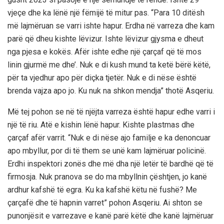
vjeçe dhe ka lënë një fëmijë të mitur pas. “Para 10 ditësh
më lajmëruan se varri ishte hapur. Erdha në varreza dhe kam
parë që dheu kishte lëvizur. Ishte lëvizur gjysma e dheut
nga pjesa e kokës. Afër ishte edhe një çarçaf që të mos
linin gjurmë me dhe’. Nuk e di kush mund ta ketë bërë këtë,
për ta vjedhur apo për diçka tjetër. Nuk e di nëse është
brenda vajza apo jo. Ku nuk na shkon mendja” thotë Asqeriu.
Më tej pohon se në të njëjta varreza është hapur edhe varri i
një të riu. Atë e kishin lënë hapur. Kishte plastmas dhe
çarçaf afër varrit. “Nuk e di nëse ajo familje e ka denoncuar
apo mbyllur, por di të them se unë kam lajmëruar policinë.
Erdhi inspektori zonës dhe më dha një letër të bardhë që të
firmosja. Nuk pranova se do ma mbyllnin çështjen, jo kanë
ardhur kafshë të egra. Ku ka kafshë këtu në fushë? Me
çarçafë dhe të hapnin varret” pohon Asqeriu. Ai shton se
punonjësit e varrezave e kanë parë këtë dhe kanë lajmëruar