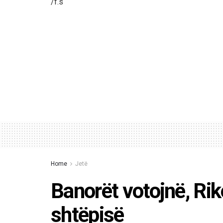
/f.s
Home
Jetë
Banorët votojnë, Rike
shtëpisë