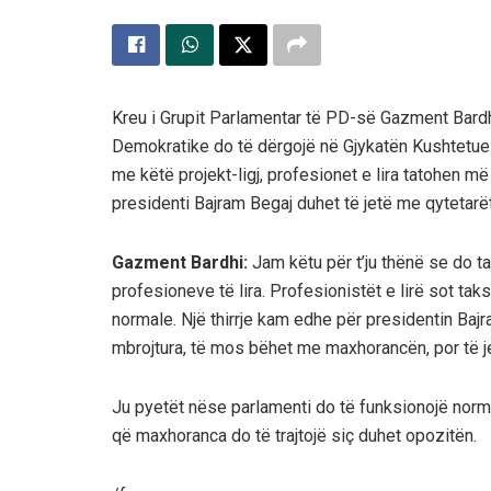
Kreu i Grupit Parlamentar të PD-së Gazment Bardhi
Demokratike do të dërgojë në Gjykatën Kushtetuese
me këtë projekt-ligj, profesionet e lira tatohen m
presidenti Bajram Begaj duhet të jetë me qytetarët
Gazment Bardhi:
Jam këtu për t’ju thënë se do ta
profesioneve të lira. Profesionistët e lirë sot ta
normale. Një thirrje kam edhe për presidentin Bajr
mbrojtura, të mos bëhet me maxhorancën, por të j
Ju pyetët nëse parlamenti do të funksionojë norm
që maxhoranca do të trajtojë siç duhet opozitën.