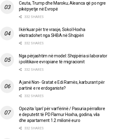
Ceuta, Trump dhe Maroku; Aleanca që po ngre
pikëpyetje në Evropë
332 SHARES
I kërkuar për tre vrasje, Sokol Hoxha
ekstradohet nga SHBA në Shqipëri
332 SHARES
Nga përjashtim në model: Shqipëria si laborator
i politikave evropiane të migracionit
332 SHARES
A janë Non- Gratat e Edi Ramës, karburant për
partinë e re erdoganiste?
332 SHARES
Opozita ‘qan’ për varfërinë / Pasuria përrallore
e deputetit të PD Flamur Hoxha, godina, vila
dhe apartament 1.2 milionë euro
332 SHARES