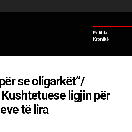
Politikë
Kronikë
ër se oligarkët”/
Kushtetuese ligjin për
ve të lira