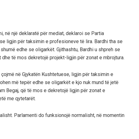
, në një deklaratë për mediat, deklaroi se Partia
 ligjin për taksimin e profesioneve të lira. Bardhi tha se
ë shumë edhe se oligarkët. Gjithashtu, Bardhi u shpreh se
 dhe të mos dekretojë projekt-ligjin për zonat e mbrojtura.
 çojmë në Gjykatën Kushtetuese, ligjin për taksimin e
ksohen më tepër edhe se oligarkët e kjo nuk mund të jetë
am Begaj, që të mos e dekretojë ligjin për zonat e
etë me qytetarët.
alisht. Parlamenti do funksionojë normalisht, në momentin