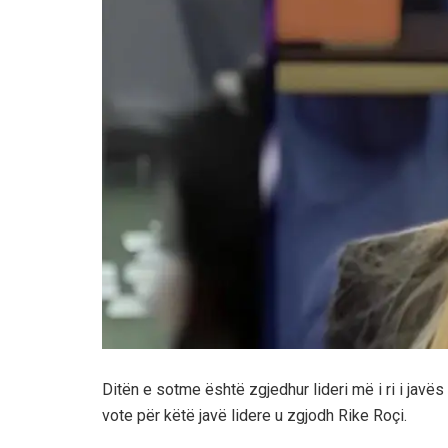
Ditën e sotme është zgjedhur lideri më i ri i javë
vote për këtë javë lidere u zgjodh Rike Roçi.