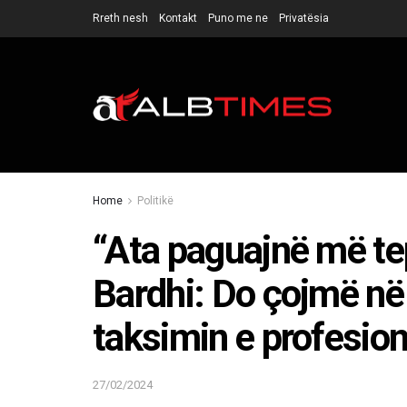
Rreth nesh
Kontakt
Puno me ne
Privatësia
Home
Politikë
“Ata paguajnë më tep
Bardhi: Do çojmë në 
taksimin e profesione
27/02/2024