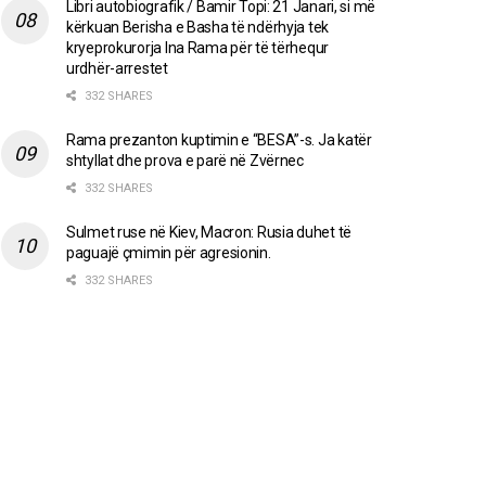
Libri autobiografik / Bamir Topi: 21 Janari, si më
kërkuan Berisha e Basha të ndërhyja tek
kryeprokurorja Ina Rama për të tërhequr
urdhër-arrestet
332 SHARES
Rama prezanton kuptimin e “BESA”-s. Ja katër
shtyllat dhe prova e parë në Zvërnec
332 SHARES
Sulmet ruse në Kiev, Macron: Rusia duhet të
paguajë çmimin për agresionin.
332 SHARES