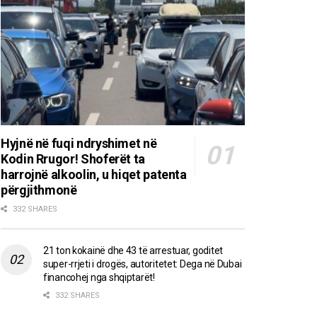
Hyjnë në fuqi ndryshimet në
Kodin Rrugor! Shoferët ta
harrojnë alkoolin, u hiqet patenta
përgjithmonë
332 SHARES
21 ton kokainë dhe 43 të arrestuar, goditet
super-rrjeti i drogës, autoritetet: Dega në Dubai
financohej nga shqiptarët!
332 SHARES