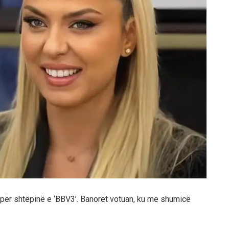
s për shtëpinë e ‘BBV3’. Banorët votuan, ku me shumicë