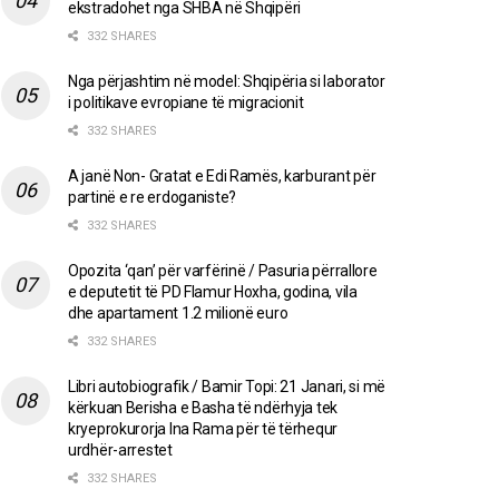
ekstradohet nga SHBA në Shqipëri
332 SHARES
Nga përjashtim në model: Shqipëria si laborator
i politikave evropiane të migracionit
332 SHARES
A janë Non- Gratat e Edi Ramës, karburant për
partinë e re erdoganiste?
332 SHARES
Opozita ‘qan’ për varfërinë / Pasuria përrallore
e deputetit të PD Flamur Hoxha, godina, vila
dhe apartament 1.2 milionë euro
332 SHARES
Libri autobiografik / Bamir Topi: 21 Janari, si më
kërkuan Berisha e Basha të ndërhyja tek
kryeprokurorja Ina Rama për të tërhequr
urdhër-arrestet
332 SHARES