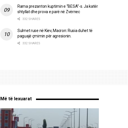
Rama prezanton kuptimin e “BESA”-s. Ja katër
shtyllat dhe prova e parë në Zvërnec
332 SHARES
Sulmet ruse në Kiev, Macron: Rusia duhet të
paguajë çmimin për agresionin.
332 SHARES
Më të lexuarat