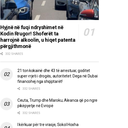
Hyjnë në fuqi ndryshimet në
Kodin Rrugor! Shoferët ta
harrojnë alkoolin, u hiqet patenta
përgjithmonë
332 SHARES
21 ton kokainë dhe 43 të arrestuar, goditet
super-rrjeti i drogës, autoritetet: Dega në Dubai
financohej nga shqiptarët!
332 SHARES
Ceuta, Trump dhe Maroku; Aleanca që po ngre
pikëpyetje në Evropë
332 SHARES
I kërkuar për tre vrasje, Sokol Hoxha