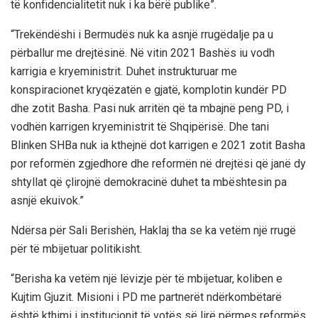
të konfidencialitetit nuk i ka bërë publike”.
“Trekëndëshi i Bermudës nuk ka asnjë rrugëdalje pa u
përballur me drejtësinë. Në vitin 2021 Bashës iu vodh
karrigia e kryeministrit. Duhet instrukturuar me
konspiracionet kryqëzatën e gjatë, komplotin kundër PD
dhe zotit Basha. Pasi nuk arritën që ta mbajnë peng PD, i
vodhën karrigen kryeministrit të Shqipërisë. Dhe tani
Blinken SHBa nuk ia kthejnë dot karrigen e 2021 zotit Basha
por reformën zgjedhore dhe reformën në drejtësi që janë dy
shtyllat që çlirojnë demokracinë duhet ta mbështesin pa
asnjë ekuivok.”
Ndërsa për Sali Berishën, Haklaj tha se ka vetëm një rrugë
për të mbijetuar politikisht.
“Berisha ka vetëm një lëvizje për të mbijetuar, koliben e
Kujtim Gjuzit. Misioni i PD me partnerët ndërkombëtarë
është kthimi i institucionit të votës së lirë përmes reformës