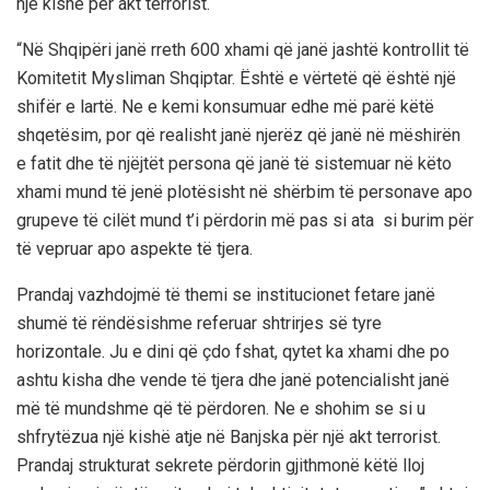
një kishë për akt terrorist.
“Në Shqipëri janë rreth 600 xhami që janë jashtë kontrollit të
Komitetit Mysliman Shqiptar. Është e vërtetë që është një
shifër e lartë. Ne e kemi konsumuar edhe më parë këtë
shqetësim, por që realisht janë njerëz që janë në mëshirën
e fatit dhe të njëjtët persona që janë të sistemuar në këto
xhami mund të jenë plotësisht në shërbim të personave apo
grupeve të cilët mund t’i përdorin më pas si ata si burim për
të vepruar apo aspekte të tjera.
Prandaj vazhdojmë të themi se institucionet fetare janë
shumë të rëndësishme referuar shtrirjes së tyre
horizontale. Ju e dini që çdo fshat, qytet ka xhami dhe po
ashtu kisha dhe vende të tjera dhe janë potencialisht janë
më të mundshme që të përdoren. Ne e shohim se si u
shfrytëzua një kishë atje në Banjska për një akt terrorist.
Prandaj strukturat sekrete përdorin gjithmonë këtë lloj