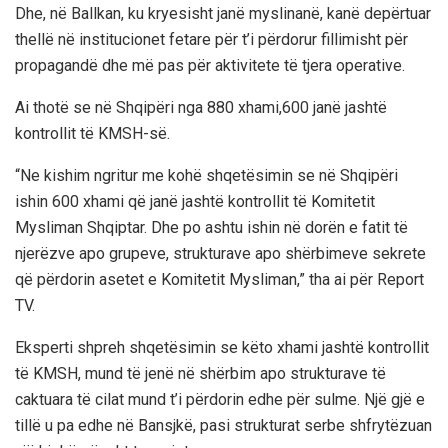
Dhe, në Ballkan, ku kryesisht janë myslinanë, kanë depërtuar
thellë në institucionet fetare për t’i përdorur fillimisht për
propagandë dhe më pas për aktivitete të tjera operative.
Ai thotë se në Shqipëri nga 880 xhami,600 janë jashtë
kontrollit të KMSH-së.
“Ne kishim ngritur me kohë shqetësimin se në Shqipëri
ishin 600 xhami që janë jashtë kontrollit të Komitetit
Mysliman Shqiptar. Dhe po ashtu ishin në dorën e fatit të
njerëzve apo grupeve, strukturave apo shërbimeve sekrete
që përdorin asetet e Komitetit Mysliman,” tha ai për Report
TV.
Eksperti shpreh shqetësimin se këto xhami jashtë kontrollit
të KMSH, mund të jenë në shërbim apo strukturave të
caktuara të cilat mund t’i përdorin edhe për sulme. Një gjë e
tillë u pa edhe në Bansjkë, pasi strukturat serbe shfrytëzuan