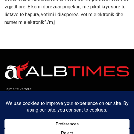
zgjedhore. E kemi dorëzuar projektin, me pikat kryesore të
listave të hapura, votimi i diasporës, votim elektronik dhe
numërim elektronik”./m.j
Lajme të vërteta!
Të tjera
Rreth nesh
Kontakt
Puno me ne
Privatësia
Na ndiqni