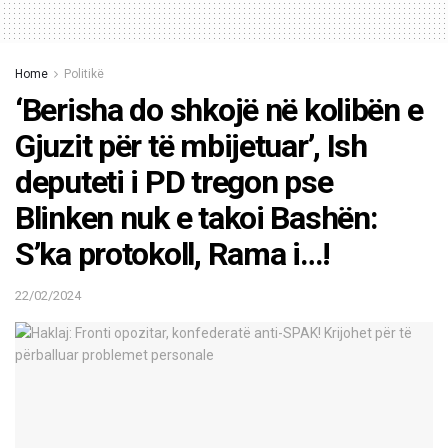
Home
Politikë
‘Berisha do shkojë në kolibën e
Gjuzit për të mbijetuar’, Ish
deputeti i PD tregon pse
Blinken nuk e takoi Bashën:
S’ka protokoll, Rama i…!
22/02/2024