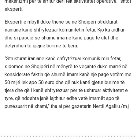
mekanizmi për të arritur deri tek aktivitetet operative,” shtoi
eksperti.
Eksperti e mbyll duke thënë se në Shqipëri strukturat
iraniane kanë shfrytëzuar komunitetin fetar. Kjo ka ardhur
dhe si pasojë se shumë imamë kanë pagë të ulët dhe
detyrohen të gjejnë burime të tjera.
“Strukturat iraniane kanë shfrytëzuar komunikimin fetar,
sidomos në Shqipëri në mënyrë të veçantë duke marrë në
konsideratë faktin që shumë imam kanë një pagë vetëm me
50 mijë lek apo 50 euro dhe që nuk kanë gjetur burime të
tjera dhe që i kanë shfrytëzuar për të ushtruar aktivitetet e
tyre, që ndoshta janë lajthitur edhe vetë imamët apo të
punësuarit në xhami,” tha ai për gazetarin Nertil Agalliu./m.j