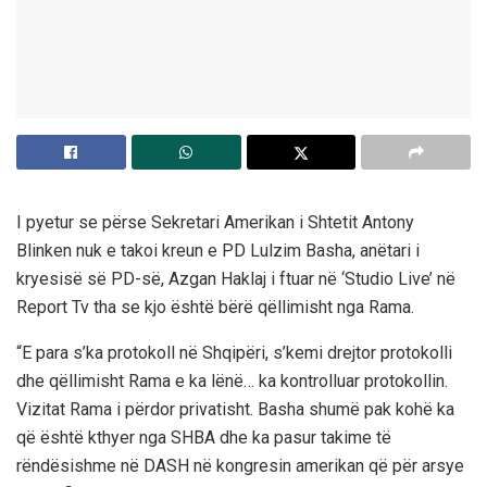
I pyetur se përse Sekretari Amerikan i Shtetit Antony
Blinken nuk e takoi kreun e PD Lulzim Basha, anëtari i
kryesisë së PD-së, Azgan Haklaj i ftuar në ‘Studio Live’ në
Report Tv tha se kjo është bërë qëllimisht nga Rama.
“E para s’ka protokoll në Shqipëri, s’kemi drejtor protokolli
dhe qëllimisht Rama e ka lënë… ka kontrolluar protokollin.
Vizitat Rama i përdor privatisht. Basha shumë pak kohë ka
që është kthyer nga SHBA dhe ka pasur takime të
rëndësishme në DASH në kongresin amerikan që për arsye