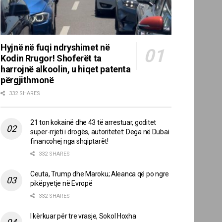
Hyjnë në fuqi ndryshimet në
Kodin Rrugor! Shoferët ta
harrojnë alkoolin, u hiqet patenta
përgjithmonë
332 SHARES
21 ton kokainë dhe 43 të arrestuar, goditet
super-rrjeti i drogës, autoritetet: Dega në Dubai
financohej nga shqiptarët!
332 SHARES
Ceuta, Trump dhe Maroku; Aleanca që po ngre
pikëpyetje në Evropë
332 SHARES
I kërkuar për tre vrasje, Sokol Hoxha