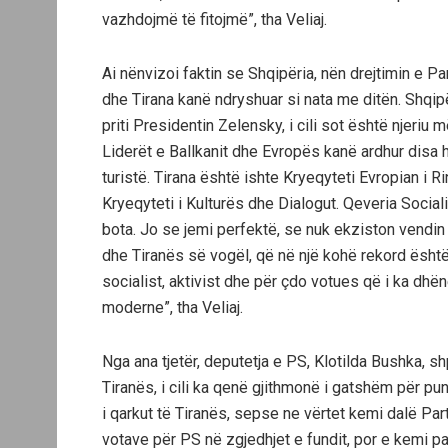
vazhdojmë të fitojmë”, tha Veliaj.
Ai nënvizoi faktin se Shqipëria, nën drejtimin e Pa
dhe Tirana kanë ndryshuar si nata me ditën. Shqipër
priti Presidentin Zelensky, i cili sot është njeriu 
Liderët e Ballkanit dhe Evropës kanë ardhur disa 
turistë. Tirana është ishte Kryeqyteti Evropian i Rini
Kryeqyteti i Kulturës dhe Dialogut. Qeveria Socialist
bota. Jo se jemi perfektë, se nuk ekziston vendin p
dhe Tiranës së vogël, që në një kohë rekord ësht
socialist, aktivist dhe për çdo votues që i ka dhë
moderne”, tha Veliaj.
Nga ana tjetër, deputetja e PS, Klotilda Bushka, s
Tiranës, i cili ka qenë gjithmonë i gatshëm për punë
i qarkut të Tiranës, sepse ne vërtet kemi dalë Par
votave për PS në zgjedhjet e fundit, por e kemi p