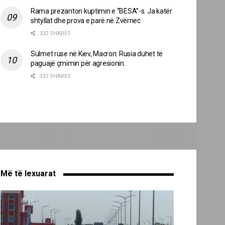
Rama prezanton kuptimin e “BESA”-s. Ja katër
shtyllat dhe prova e parë në Zvërnec
332 SHARES
Sulmet ruse në Kiev, Macron: Rusia duhet të
paguajë çmimin për agresionin.
332 SHARES
Më të lexuarat