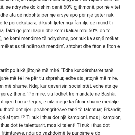
jtë, se ndryshe do kishim qenë 60% gjithmonë, por në vitet
dhe ata që ndoshta për një arsye apo për një tjetër nuk
 të persekutuara, dikush tjetër nga familje që mund t’i
a, fakti që jemi hapur dhe kemi kaluar mbi 50%, do të
: ‘Ej, ne kemi mendime të ndryshme, por nuk ka asnjë mëkat
mëkat as të ndërrosh mendim’, shtohet dhe fiton e fiton e
tarët politikë jëtojnë më mirë. “Edhe kundërshtarët tanë
janë më të lirë për t’u shprehur, edhe ata jetojnë më mirë,
len më shumë. Ndaj, kur qeverisin socialistët, edhe ata që
jerëz thonë: ‘Po mirë, s’u lodhët tre mandate në Bashki,
të dot njeri Luiza Gegës, e cila meqë ka fituar shumë medalje
A u thotë dot njeri peshëngritësve tanë të talentuar, Erkandit,
jë ai tjetri!?’ Ti nuk i thua dot një kampioni, mos ji kampion;
i thua dot të talentuarit, mos ki talent! Ti nuk i thua dot
a e fitimtarëve, ndaj do vazhdojmë të punojmë e do