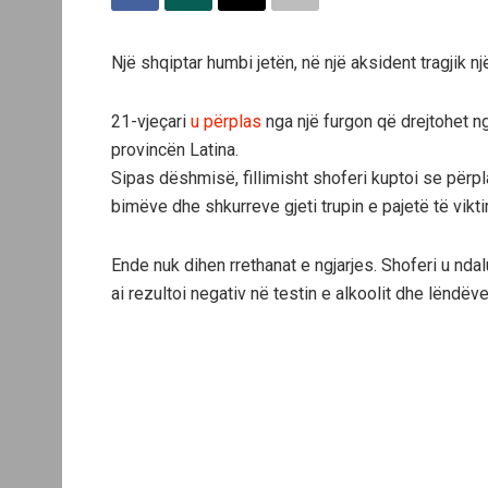
Një shqiptar humbi jetën, në një aksident tragjik një
21-vjeçari
u përplas
nga një furgon që drejtohet n
provincën Latina.
Sipas dëshmisë, fillimisht shoferi kuptoi se përpl
bimëve dhe shkurreve gjeti trupin e pajetë të vikt
Ende nuk dihen rrethanat e ngjarjes. Shoferi u nd
ai rezultoi negativ në testin e alkoolit dhe lëndëve