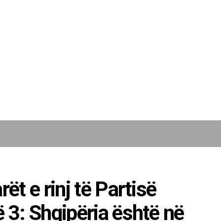
rët e rinj të Partisë
ë 3: Shqipëria është në