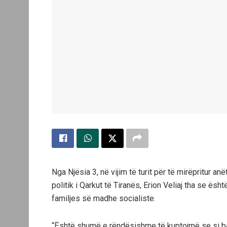
Nga Njësia 3, në vijim të turit për të mirëpritur an
politik i Qarkut të Tiranës, Erion Veliaj tha se ës
familjes së madhe socialiste.
“Është shumë e rëndësishme të kuptojmë se si bas