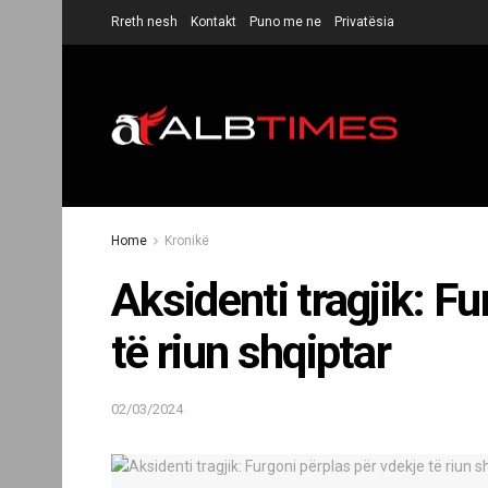
Rreth nesh
Kontakt
Puno me ne
Privatësia
Home
Kronikë
Aksidenti tragjik: F
të riun shqiptar
02/03/2024