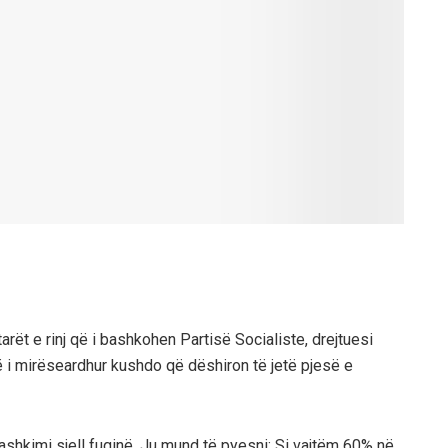
ëtarët e rinj që i bashkohen Partisë Socialiste, drejtuesi
htë i mirëseardhur kushdo që dëshiron të jetë pjesë e
hkimi sjell fuqinë. Ju mund të pyesni: Si vajtëm 60% në