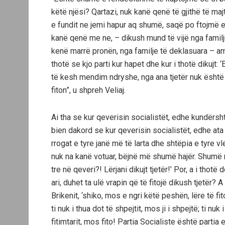
këtë njësi? Qartazi, nuk kanë qenë të gjithë të ma
e fundit ne jemi hapur aq shumë, saqë po ftojmë e
kanë qenë me ne, – dikush mund të vijë nga familje
kenë marrë pronën, nga familje të deklasuara – am
thotë se kjo parti kur hapet dhe kur i thotë dikujt
të kesh mendim ndryshe, nga ana tjetër nuk është 
fiton”, u shpreh Veliaj.
Ai tha se kur qeverisin socialistët, edhe kundërsh
bien dakord se kur qeverisin socialistët, edhe ata 
rrogat e tyre janë më të larta dhe shtëpia e tyre v
nuk na kanë votuar, bëjnë më shumë hajër. Shumë n
tre në qeveri?! Lërjani dikujt tjetër!’ Por, a i tho
ari, duhet ta ulë vrapin që të fitojë dikush tjetër? 
Brikenit, ‘shiko, mos e ngri këtë peshën, lëre të fito
ti nuk i thua dot të shpejtit, mos ji i shpejtë; ti nuk 
fitimtarit, mos fito! Partia Socialiste është parti