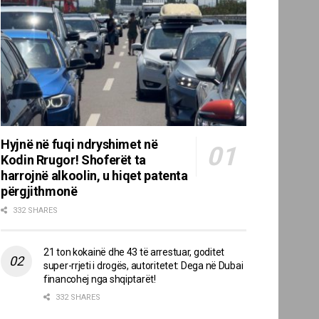
Hyjnë në fuqi ndryshimet në
Kodin Rrugor! Shoferët ta
harrojnë alkoolin, u hiqet patenta
përgjithmonë
332 SHARES
21 ton kokainë dhe 43 të arrestuar, goditet
super-rrjeti i drogës, autoritetet: Dega në Dubai
financohej nga shqiptarët!
332 SHARES