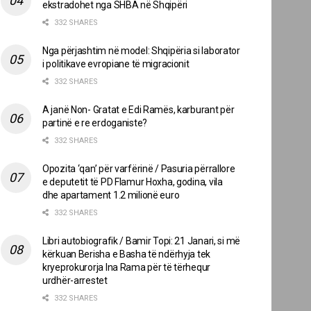
ekstradohet nga SHBA në Shqipëri
332 SHARES
Nga përjashtim në model: Shqipëria si laborator
i politikave evropiane të migracionit
332 SHARES
A janë Non- Gratat e Edi Ramës, karburant për
partinë e re erdoganiste?
332 SHARES
Opozita ‘qan’ për varfërinë / Pasuria përrallore
e deputetit të PD Flamur Hoxha, godina, vila
dhe apartament 1.2 milionë euro
332 SHARES
Libri autobiografik / Bamir Topi: 21 Janari, si më
kërkuan Berisha e Basha të ndërhyja tek
kryeprokurorja Ina Rama për të tërhequr
urdhër-arrestet
332 SHARES