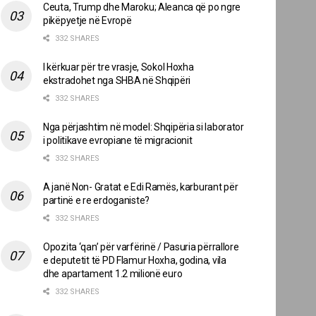
Ceuta, Trump dhe Maroku; Aleanca që po ngre
pikëpyetje në Evropë
332 SHARES
I kërkuar për tre vrasje, Sokol Hoxha
ekstradohet nga SHBA në Shqipëri
332 SHARES
Nga përjashtim në model: Shqipëria si laborator
i politikave evropiane të migracionit
332 SHARES
A janë Non- Gratat e Edi Ramës, karburant për
partinë e re erdoganiste?
332 SHARES
Opozita ‘qan’ për varfërinë / Pasuria përrallore
e deputetit të PD Flamur Hoxha, godina, vila
dhe apartament 1.2 milionë euro
332 SHARES