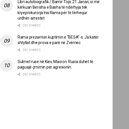
Libri autobiografik / Bamir Topi: 21 Janari, si më
kërkuan Berisha e Basha të ndërhyja tek
kryeprokurorja Ina Rama për të tërhequr
urdhër-arrestet
332 SHARES
Rama prezanton kuptimin e “BESA”-s. Ja katër
shtyllat dhe prova e parë në Zvërnec
332 SHARES
Sulmet ruse në Kiev, Macron: Rusia duhet të
paguajë çmimin për agresionin.
332 SHARES