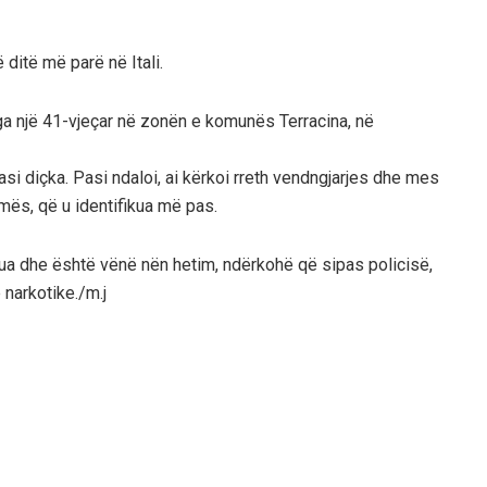
 ditë më parë në Itali.
ga një 41-vjeçar në zonën e komunës Terracina, në
asi diçka. Pasi ndaloi, ai kërkoi rreth vendngjarjes dhe mes
imës, që u identifikua më pas.
alua dhe është vënë nën hetim, ndërkohë që sipas policisë,
 narkotike./m.j