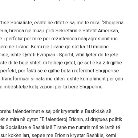
rtisë Socialiste, është në ditët e saj më të mira. “Shqipëria
ia, brenda një muaji, priti Sekretarin e Shtetit Amerikan,
më i përfolur për mirë për rezistencën ndaj agresionit rus.
herë në Tiranë. Kemi një Tiranë që sot ka 10 milionë
së, ishte Qyteti Evropian i Sportit, vitin tjetër do të jetë
e di të bëjë shtet, di të bëjë qytet, që sot e ka zili gjithë
erfekt, por fakti se e gjithë bota i referohet Shqipërisë
ë transformuar si nata me ditën, është kompliment për çdo
në mbështetje këtij vizioni për ta bërë Shqipërinë
hprehu falënderimet e saj për kryetarin e Bashkisë së
t e mira në qytet. “E falenderoj Erionin, si drejtues politik
tia Socialiste e Bashkisë Tiranë me numrin më të lartë të
asur kokën lart, sepse me Erionin kryetar Bashkie, kemi