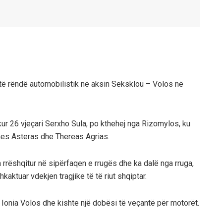
i të rëndë automobilistik në aksin Seksklou – Volos në
kur 26 vjeçari Serxho Sula, po kthehej nga Rizomylos, ku
 mes Asteras dhe Thereas Agrias.
rrëshqitur në sipërfaqen e rrugës dhe ka dalë nga rruga,
aktuar vdekjen tragjike të të riut shqiptar.
a Ionia Volos dhe kishte një dobësi të veçantë për motorët.