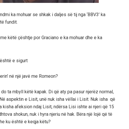
undmi ka mohuar se shkak i daljes së tij nga ‘BBV3’ ka
të fundit.
 me këtë çështje por Graciano e ka mohuar dhe e ka
është e sigurt
herin’ në një javë me Romeon?
e do ta mbyll këtë kapak. Di që aty pa pasur njerëz normal,
Në aspektin e Lisit, unë nuk isha vëllai i Lisit. Nuk isha që
 kisha afeksion ndaj Lisit, ndërsa Lisi ishte ai njeri që 15
tova shokun, nuk i hyra njeriu në hak. Bëra një lojë që të
he ku është e keqja këtu?