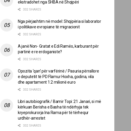
ekstradohet nga SHBA në Shqipëri
332 SHARES
Nga përjashtim në model: Shqipëria si laborator
i politikave evropiane të migracionit
332 SHARES
A janë Non- Gratat e Edi Ramës, karburant për
partinë e re erdoganiste?
332 SHARES
Opozita ‘qan’ për varfërinë / Pasuria përrallore
e deputetit të PD Flamur Hoxha, godina, vila
dhe apartament 1.2 milionë euro
332 SHARES
Libri autobiografik / Bamir Topi: 21 Janari, si më
kërkuan Berisha e Basha të ndërhyja tek
kryeprokurorja Ina Rama për të tërhequr
urdhër-arrestet
332 SHARES