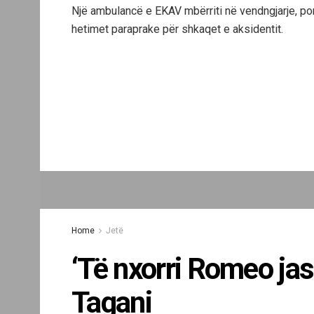
Një ambulancë e EKAV mbërriti në vendngjarje, por 
hetimet paraprake për shkaqet e aksidentit.
Home
Jetë
‘Të nxorri Romeo ja
Tagani