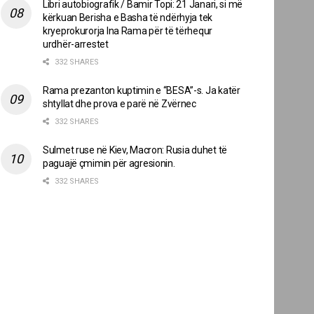
Libri autobiografik / Bamir Topi: 21 Janari, si më
kërkuan Berisha e Basha të ndërhyja tek
kryeprokurorja Ina Rama për të tërhequr
urdhër-arrestet
332 SHARES
Rama prezanton kuptimin e “BESA”-s. Ja katër
shtyllat dhe prova e parë në Zvërnec
332 SHARES
Sulmet ruse në Kiev, Macron: Rusia duhet të
paguajë çmimin për agresionin.
332 SHARES