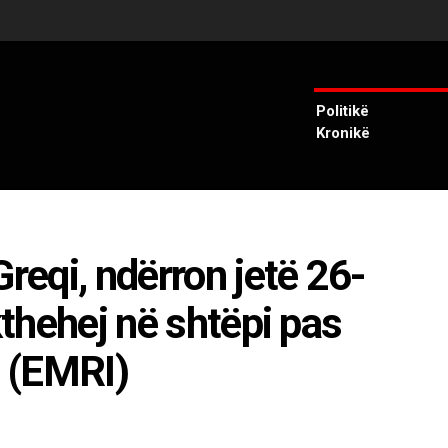
Politikë
Kronikë
Greqi, ndërron jetë 26-
kthehej në shtëpi pas
t (EMRI)