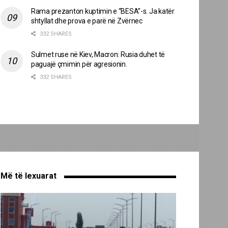
Rama prezanton kuptimin e “BESA”-s. Ja katër
shtyllat dhe prova e parë në Zvërnec
332 SHARES
Sulmet ruse në Kiev, Macron: Rusia duhet të
paguajë çmimin për agresionin.
332 SHARES
Më të lexuarat