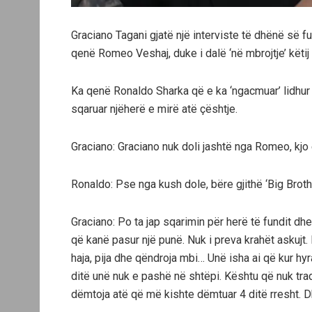
Graciano Tagani gjatë një interviste të dhënë së f
qenë Romeo Veshaj, duke i dalë ‘në mbrojtje’ këtij 
Ka qenë Ronaldo Sharka që e ka ‘ngacmuar’ lidhur
sqaruar njëherë e mirë atë çështje.
Graciano: Graciano nuk doli jashtë nga Romeo, kjo 
Ronaldo: Pse nga kush dole, bëre gjithë ‘Big Brot
Graciano: Po ta jap sqarimin për herë të fundit dh
që kanë pasur një punë. Nuk i preva krahët askujt. 
haja, pija dhe qëndroja mbi… Unë isha ai që kur hyra
ditë unë nuk e pashë në shtëpi. Kështu që nuk tradh
dëmtoja atë që më kishte dëmtuar 4 ditë rresht. D