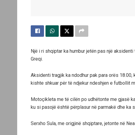
Një i ri shqiptar ka humbur jetën pas një aksident
Greqi.
Aksidenti tragjik ka ndodhur pak para orës 18.00, 
kishte shkuar për të ndjekur ndeshjen e futbollit
Motoçikleta me të cilën po udhëtonte me gjasë ka 
ku si pasojë është përplasur në parmakë dhe ka shk
Serxho Sula, me origjinë shqiptare, jetonte në Ne