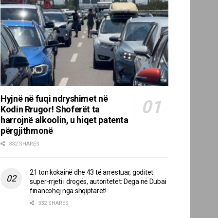
Hyjnë në fuqi ndryshimet në
Kodin Rrugor! Shoferët ta
harrojnë alkoolin, u hiqet patenta
përgjithmonë
332 SHARES
21 ton kokainë dhe 43 të arrestuar, goditet
super-rrjeti i drogës, autoritetet: Dega në Dubai
financohej nga shqiptarët!
332 SHARES