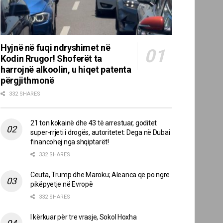
Hyjnë në fuqi ndryshimet në
Kodin Rrugor! Shoferët ta
harrojnë alkoolin, u hiqet patenta
përgjithmonë
332 SHARES
21 ton kokainë dhe 43 të arrestuar, goditet
super-rrjeti i drogës, autoritetet: Dega në Dubai
financohej nga shqiptarët!
332 SHARES
Ceuta, Trump dhe Maroku; Aleanca që po ngre
pikëpyetje në Evropë
332 SHARES
I kërkuar për tre vrasje, Sokol Hoxha