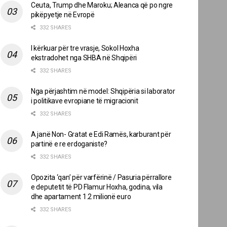
Ceuta, Trump dhe Maroku; Aleanca që po ngre
pikëpyetje në Evropë
332 SHARES
I kërkuar për tre vrasje, Sokol Hoxha
ekstradohet nga SHBA në Shqipëri
332 SHARES
Nga përjashtim në model: Shqipëria si laborator
i politikave evropiane të migracionit
332 SHARES
A janë Non- Gratat e Edi Ramës, karburant për
partinë e re erdoganiste?
332 SHARES
Opozita ‘qan’ për varfërinë / Pasuria përrallore
e deputetit të PD Flamur Hoxha, godina, vila
dhe apartament 1.2 milionë euro
332 SHARES