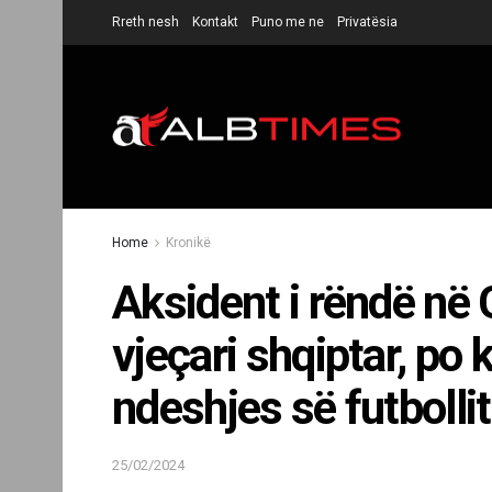
Rreth nesh
Kontakt
Puno me ne
Privatësia
Home
Kronikë
Aksident i rëndë në 
vjeçari shqiptar, po 
ndeshjes së futbolli
25/02/2024