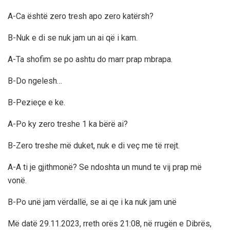
A-Ca është zero tresh apo zero katërsh?
B-Nuk e di se nuk jam un ai që i kam.
A-Ta shofim se po ashtu do marr prap mbrapa.
B-Do ngelesh…
B-Pezieçe e ke.
A-Po ky zero treshe 1 ka bërë ai?
B-Zero treshe më duket, nuk e di veç me të rrejt.
A-A ti je gjithmonë? Se ndoshta un mund te vij prap më
vonë.
B-Po unë jam vërdallë, se ai qe i ka nuk jam unë
Më datë 29.11.2023, rreth orës 21:08, në rrugën e Dibrës,