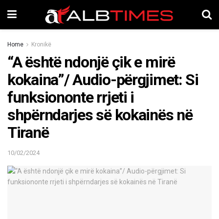
Home
Kronikë
“A është ndonjë çik e mirë
kokaina”/ Audio-përgjimet: Si
funksiononte rrjeti i
shpërndarjes së kokainës në
Tiranë
10/02/2024