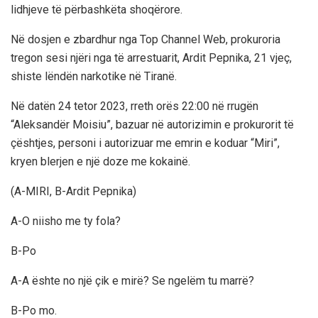
lidhjeve të përbashkëta shoqërore.
Në dosjen e zbardhur nga Top Channel Web, prokuroria
tregon sesi njëri nga të arrestuarit, Ardit Pepnika, 21 vjeç,
shiste lëndën narkotike në Tiranë.
Në datën 24 tetor 2023, rreth orës 22:00 në rrugën
“Aleksandër Moisiu”, bazuar në autorizimin e prokurorit të
çështjes, personi i autorizuar me emrin e koduar “Miri”,
kryen blerjen e një doze me kokainë.
(A-MIRI, B-Ardit Pepnika)
A-O niisho me ty fola?
B-Po
A-A ështe no një çik e mirë? Se ngelëm tu marrë?
B-Po mo.