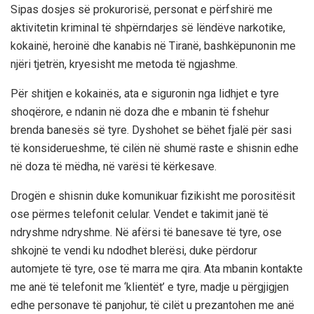
Sipas dosjes së prokurorisë, personat e përfshirë me
aktivitetin kriminal të shpërndarjes së lëndëve narkotike,
kokainë, heroinë dhe kanabis në Tiranë, bashkëpunonin me
njëri tjetrën, kryesisht me metoda të ngjashme.
Për shitjen e kokainës, ata e siguronin nga lidhjet e tyre
shoqërore, e ndanin në doza dhe e mbanin të fshehur
brenda banesës së tyre. Dyshohet se bëhet fjalë për sasi
të konsiderueshme, të cilën në shumë raste e shisnin edhe
në doza të mëdha, në varësi të kërkesave.
Drogën e shisnin duke komunikuar fizikisht me porositësit
ose përmes telefonit celular. Vendet e takimit janë të
ndryshme ndryshme. Në afërsi të banesave të tyre, ose
shkojnë te vendi ku ndodhet blerësi, duke përdorur
automjete të tyre, ose të marra me qira. Ata mbanin kontakte
me anë të telefonit me ‘klientët’ e tyre, madje u përgjigjen
edhe personave të panjohur, të cilët u prezantohen me anë