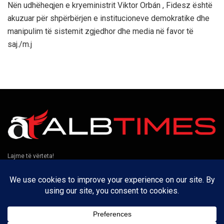
Nën udhëheqjen e kryeministrit Viktor Orbán , Fidesz është
akuzuar për shpërbërjen e institucioneve demokratike dhe
manipulim të sistemit zgjedhor dhe media në favor të
saj./m.j
Lajme të vërteta!
Të tjera
Rreth nesh
Kontakt
Puno me ne
Privatësia
Na ndiqni