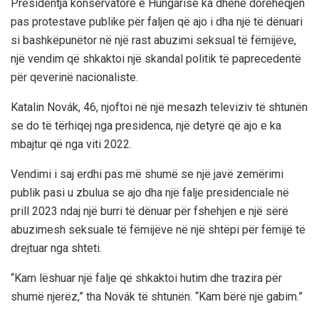
Presidentja konservatore e Hungarisë ka dhënë dorëheqjen
pas protestave publike për faljen që ajo i dha një të dënuari
si bashkëpunëtor në një rast abuzimi seksual të fëmijëve,
një vendim që shkaktoi një skandal politik të paprecedentë
për qeverinë nacionaliste.
Katalin Novák, 46, njoftoi në një mesazh televiziv të shtunën
se do të tërhiqej nga presidenca, një detyrë që ajo e ka
mbajtur që nga viti 2022.
Vendimi i saj erdhi pas më shumë se një javë zemërimi
publik pasi u zbulua se ajo dha një falje presidenciale në
prill 2023 ndaj një burri të dënuar për fshehjen e një sërë
abuzimesh seksuale të fëmijëve në një shtëpi për fëmijë të
drejtuar nga shteti.
“Kam lëshuar një falje që shkaktoi hutim dhe trazira për
shumë njerëz,” tha Novák të shtunën. “Kam bërë një gabim.”