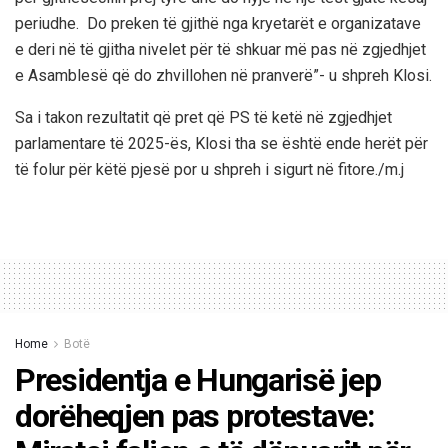
periudhe. Do preken të gjithë nga kryetarët e organizatave
e deri në të gjitha nivelet për të shkuar më pas në zgjedhjet
e Asamblesë që do zhvillohen në pranverë”- u shpreh Klosi.
Sa i takon rezultatit që pret që PS të ketë në zgjedhjet
parlamentare të 2025-ës, Klosi tha se është ende herët për
të folur për këtë pjesë por u shpreh i sigurt në fitore./m.j
Home
Botë
Presidentja e Hungarisë jep
dorëheqjen pas protestave: