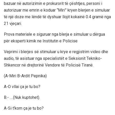
bazuar në autorizimin e prokurorit të çështjes, personi i
autorizuar me emrin e koduar “Miri” kryen blerjen e simuluar
të një doze me lëndë të dyshuar llojit kokainë 0.4 gramë nga
21 vjeçari.
Prova materiale e siguruar nga blerja e simuluar u dërgua
për eksperti kimik ne Institutin e Policise
Veprimi i blerjes së stimuluar u krye e regjistrim video dhe
audio, të asistuar nga specialistët e Seksionit Tekniko-
Shkencor në drejtorinë Vendore të Policisë Tiranë.
(A-Miri B-Ardit Pepnika)
A-O vllai ça je tu bo?
B.- ….(Nuk kuptohet).
A-Si t’kom ça je tu bo?