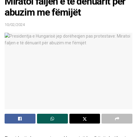
Miratoi faljen e të dënuarit për
abuzim me fëmijët
10/02/2024