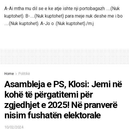
A-Ai mtha mu dil se e ke atje ishte nji portobagazh …..(Nuk
kuptohet). B-…..(Nuk kuptohet) para meje nuk deshe me i bo
…..(Nuk kuptohet). A-Jo o .(Nuk kuptohet)./m.j
Home
Politikë
Asambleja e PS, Klosi: Jemi në
kohë të përgatitemi për
zgjedhjet e 2025! Në pranverë
nisim fushatën elektorale
10/02/2024