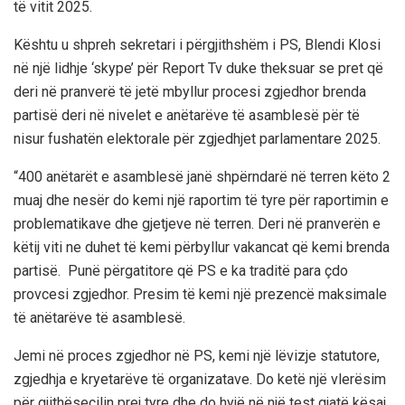
të vitit 2025.
Kështu u shpreh sekretari i përgjithshëm i PS, Blendi Klosi
në një lidhje ‘skype’ për Report Tv duke theksuar se pret që
deri në pranverë të jetë mbyllur procesi zgjedhor brenda
partisë deri në nivelet e anëtarëve të asamblesë për të
nisur fushatën elektorale për zgjedhjet parlamentare 2025.
“400 anëtarët e asamblesë janë shpërndarë në terren këto 2
muaj dhe nesër do kemi një raportim të tyre për raportimin e
problematikave dhe gjetjeve në terren. Deri në pranverën e
këtij viti ne duhet të kemi përbyllur vakancat që kemi brenda
partisë. Punë përgatitore që PS e ka traditë para çdo
provcesi zgjedhor. Presim të kemi një prezencë maksimale
të anëtarëve të asamblesë.
Jemi në proces zgjedhor në PS, kemi një lëvizje statutore,
zgjedhja e kryetarëve të organizatave. Do ketë një vlerësim
për gjithësecilin prej tyre dhe do hyjë në një test gjatë kësaj