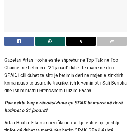
Gazetari Artan Hoxha eshte shprehur ne Top Talk ne Top
Channel se hetimin e ’21 janarit’ duhet te marre ne dore
SPAK, i cili duhet te shtrije hetimin deri ne majen e zinxhirit
komandues te asaj dite tragjike, ish kryeministri Sali Berisha
dhe ish ministri i Brendshem Lulzim Basha.
Pse është kaq e rëndësishme që SPAK të marrë në dorë
hetimet e 21 janarit?
Artan Hoxha: E kemi specifikuar pse kjo është një çështje
tipike që duhet ta marrë nën hetim SPAK. SPAK është