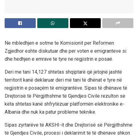
Ne mbledhjen e sotme te Komisionit per Reformen
Zgjedhor eshte diskutuar dhe per voten e emigranteve si
dhe hedhjen e emrave te tyre ne regjistrin e posaë.
Deri me tani 14,127 shtetas shqiptarë që jetojnë jashtë
territorit kanë deklaruar deri më tani të dhënat e tyre në
regjistrin e posaçëm të emigrantëve. Sipas të dhënave të
Drejtorisë të Përgjithshme të Gjendjes Civile rezulton se
këta shtetas kanë shfrytëzuar platformën elektronike e-
Albania dhe nuk ka patur probleme teknike.
Sipas zyrtarëve të AKSHI-it dhe Drejtorisë së Përgjithshme
të Gjendjes Civile, procesi i deklarimit të të dhënave shkon