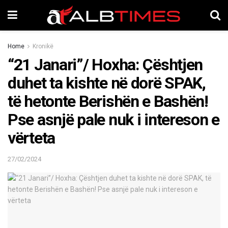
Home
Kronikë
“21 Janari”/ Hoxha: Çështjen
duhet ta kishte në dorë SPAK,
të hetonte Berishën e Bashën!
Pse asnjë pale nuk i intereson e
vërteta
27/02/2024