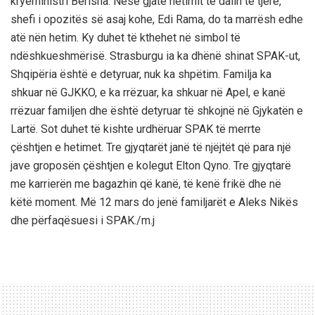
kryeministri Berisha. Nëse gjatë hetimit të dalin të tjerë,
shefi i opozitës së asaj kohe, Edi Rama, do ta marrësh edhe
atë nën hetim. Ky duhet të kthehet në simbol të
ndëshkueshmërisë. Strasburgu ia ka dhënë shinat SPAK-ut,
Shqipëria është e detyruar, nuk ka shpëtim. Familja ka
shkuar në GJKKO, e ka rrëzuar, ka shkuar në Apel, e kanë
rrëzuar familjen dhe është detyruar të shkojnë në Gjykatën e
Lartë. Sot duhet të kishte urdhëruar SPAK të merrte
çështjen e hetimet. Tre gjyqtarët janë të njëjtët që para një
jave groposën çështjen e kolegut Elton Qyno. Tre gjyqtarë
me karrierën me bagazhin që kanë, të kenë frikë dhe në
këtë moment. Më 12 mars do jenë familjarët e Aleks Nikës
dhe përfaqësuesi i SPAK./m.j