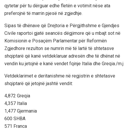
qytetar për tu dërguar edhe fletën e votimit nëse ata
preferojnë të marrin pjesë në zgjedhje.
Sipas të dhënave që Drejtoria e Përgjithshme e Gjendjes
Civile raportoi gjatë seancës dëgjimore që u mbajt sot në
Komisionin e Posaçëm Parlamentar për Reformën
Zgjedhore rezulton se numrin më të lartë të shtetasve
shqiptarë që kanë vetdeklaruar adresën dhe të dhënat në
vendin ku jetojnë e kanë vendet fqinje Italia dhe Greqia./m.j
Vetdeklarimet e deritanishme në regjistrin e shtetasve
shqiptarë që jetojnë jashtë vendit:
4,872 Greqia
4,357 Italia
1,477 Gjermania
600 SHBA
571 Franca