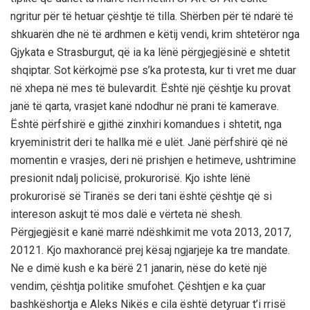
ngritur për të hetuar çështje të tilla. Shërben për të ndarë të
shkuarën dhe në të ardhmen e këtij vendi, krim shtetëror nga
Gjykata e Strasburgut, që ia ka lënë përgjegjësinë e shtetit
shqiptar. Sot kërkojmë pse s’ka protesta, kur ti vret me duar
në xhepa në mes të bulevardit. Është një çështje ku provat
janë të qarta, vrasjet kanë ndodhur në prani të kamerave.
Është përfshirë e gjithë zinxhiri komandues i shtetit, nga
kryeministrit deri te hallka më e ulët. Janë përfshirë që në
momentin e vrasjes, deri në prishjen e hetimeve, ushtrimine
presionit ndalj policisë, prokurorisë. Kjo ishte lënë
prokurorisë së Tiranës se deri tani është çështje që si
intereson askujt të mos dalë e vërteta në shesh.
Përgjegjësit e kanë marrë ndëshkimit me vota 2013, 2017,
20121. Kjo maxhorancë prej kësaj ngjarjeje ka tre mandate.
Ne e dimë kush e ka bërë 21 janarin, nëse do ketë një
vendim, çështja politike smufohet. Çështjen e ka çuar
bashkëshortja e Aleks Nikës e cila është detyruar t’i rrisë