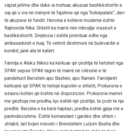
vajzat jetime dhe duke ia mohuar, akuzuar bashkëshortin e
saj që u vra në mënyrë të fajshme që nga “kokëpalarë”, deri
të akuzave të fundit. Heroina e kohëve moderne është
Rajmonda Nika. Shtetit ka marrë nën mbrojtje vrasësit e
bashkëshortit. Drejtësia i është premtuar edhe nga
ambasadorët e huaj. Të vetmit dëshmorë në bulevardin e
kombit, janë ata të katërt.
Familja e Aleks Nikës ka kërkuar që çështja të hetohet nga
SPAK sepse SPAK tagrin të marrë në cilësinë e të
pandehurit Berishën apo Bashën, apo Ramën. Familjarët
kërkojnë që SPAK të hetojë kupolën e shtetit, Prokuroria e
ezauroi kohën që kishte në dispozicion. Prokuroria merret
me gëzhoja me predha, kjo është një çështje, ta çosh te nje
predhë. Berisha e ka bërë haptazi, predha është gjëja më e
parëndësishme. Është komandant i gardës dhe shteti i
shtabit, lart bvjen ministri i Brendshëm Lulzim Basha dhe