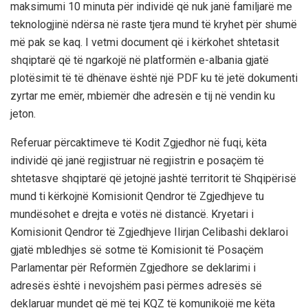
maksimumi 10 minuta për individë që nuk janë familjarë me
teknologjinë ndërsa në raste tjera mund të kryhet për shumë
më pak se kaq. I vetmi document që i kërkohet shtetasit
shqiptarë që të ngarkojë në platformën e-albania gjatë
plotësimit të të dhënave është një PDF ku të jetë dokumenti
zyrtar me emër, mbiemër dhe adresën e tij në vendin ku
jeton.
Referuar përcaktimeve të Kodit Zgjedhor në fuqi, këta
individë që janë regjistruar në regjistrin e posaçëm të
shtetasve shqiptarë që jetojnë jashtë territorit të Shqipërisë
mund ti kërkojnë Komisionit Qendror të Zgjedhjeve tu
mundësohet e drejta e votës në distancë. Kryetari i
Komisionit Qendror të Zgjedhjeve Ilirjan Celibashi deklaroi
gjatë mbledhjes së sotme të Komisionit të Posaçëm
Parlamentar për Reformën Zgjedhore se deklarimi i
adresës është i nevojshëm pasi përmes adresës së
deklaruar mundet që më tej KQZ të komunikojë me këta