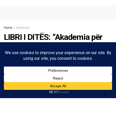
Home
Kryesore
LIBRI I DITËS: “Akademia për
krijesat magjike e Ofelia
Blumit”, romani fantashkencë
nga Elisa Binda&Mattia P
14/12/2023