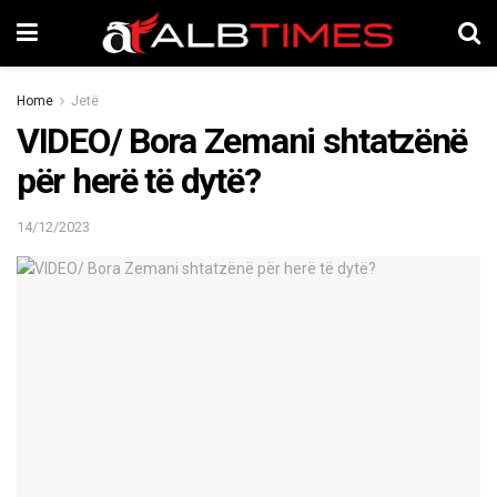
Home
Jetë
VIDEO/ Bora Zemani shtatzënë
për herë të dytë?
14/12/2023