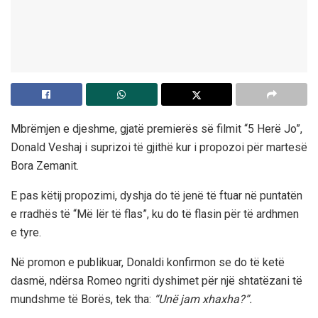
Mbrëmjen e djeshme, gjatë premierës së filmit “5 Herë Jo”,
Donald Veshaj i suprizoi të gjithë kur i propozoi për martesë
Bora Zemanit.
E pas këtij propozimi, dyshja do të jenë të ftuar në puntatën
e rradhës të “Më lër të flas”, ku do të flasin për të ardhmen
e tyre.
Në promon e publikuar, Donaldi konfirmon se do të ketë
dasmë, ndërsa Romeo ngriti dyshimet për një shtatëzani të
mundshme të Borës, tek tha:
“Unë jam xhaxha?”.