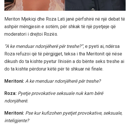
Meriton Mjekiqi dhe Roza Lati janë përfshirë në një debat të
ashpër mëngjesin e sotëm, për shkak të një pyetjeje që
moderatori i drejtoi Rozës.
“A ke menduar ndonjëherë për treshe?”,
e pyeti ai, ndërsa
Roza refuzoi që të përgjigjet, teksa i tha Meritonit që nëse
dikush do ta kishte pyetur Ilnisën a do bënte seks treshe ai
do ta kishte përdorur këtë për të shkuar në finale.
Meritoni:
A ke menduar ndonjëherë për treshe?
Roza:
Pyetje provokative seksuale nuk kam bërë
ndonjëherë.
Meritoni:
Pse kur kufizohen pyetjet provokative, seksuale,
inteligjente?