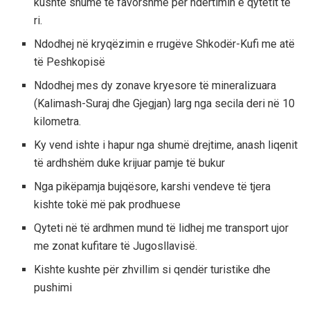
kushte shumë të favorshme për ndërtimin e qytetit të
ri.
Ndodhej në kryqëzimin e rrugëve Shkodër-Kufi me atë
të Peshkopisë
Ndodhej mes dy zonave kryesore të mineralizuara
(Kalimash-Suraj dhe Gjegjan) larg nga secila deri në 10
kilometra.
Ky vend ishte i hapur nga shumë drejtime, anash liqenit
të ardhshëm duke krijuar pamje të bukur
Nga pikëpamja bujqësore, karshi vendeve të tjera
kishte tokë më pak prodhuese
Qyteti në të ardhmen mund të lidhej me transport ujor
me zonat kufitare të Jugosllavisë.
Kishte kushte për zhvillim si qendër turistike dhe
pushimi