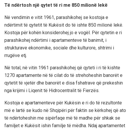
Të ndërtosh një qytet të ri me 850 milionë lekë
Në vendimin e vitit 1961, parashikohej se kostoja e
ndërtimit të qytetit të Kukësit do të ishte 850 milionë lekë.
Kostoja për kohën konsiderohej jo e vogël. Për qytetin e ri
parashikohej ndërtimi i apartamenteve të banimit, i
strukturave ekonomike, sociale dhe kulturore, shtrimi i
rrugëve etj.
Në total, në vitin 1961 parashikohej që qyteti i ri të kishte
1270 apartamente në të cilat do të strehoheshin banorët e
qytetit të vjetër dhe banorët e disa fshatrave që prekeshin
nga krijimi i Liqenit të Hidrocentralit të Fierzës.
Kostoja e apartamenteve për Kukësin e ri do të rezultonte
më e lartë se kudo në Shqipëri për faktin se kërkohej që ato
të ndërtoheshin me sipërfaqe më të madhe për shkak se
familjet e Kukësit ishin familje të mëdha. Ndaj apartamentet