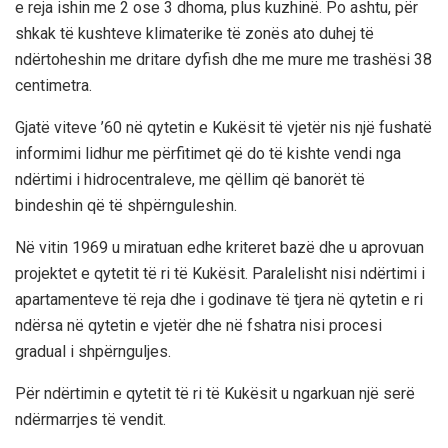
e reja ishin me 2 ose 3 dhoma, plus kuzhinë. Po ashtu, për
shkak të kushteve klimaterike të zonës ato duhej të
ndërtoheshin me dritare dyfish dhe me mure me trashësi 38
centimetra.
Gjatë viteve ’60 në qytetin e Kukësit të vjetër nis një fushatë
informimi lidhur me përfitimet që do të kishte vendi nga
ndërtimi i hidrocentraleve, me qëllim që banorët të
bindeshin që të shpërnguleshin.
Në vitin 1969 u miratuan edhe kriteret bazë dhe u aprovuan
projektet e qytetit të ri të Kukësit. Paralelisht nisi ndërtimi i
apartamenteve të reja dhe i godinave të tjera në qytetin e ri
ndërsa në qytetin e vjetër dhe në fshatra nisi procesi
gradual i shpërnguljes.
Për ndërtimin e qytetit të ri të Kukësit u ngarkuan një serë
ndërmarrjes të vendit.