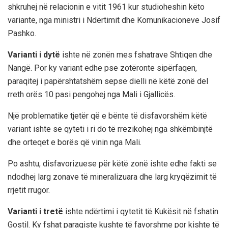
shkruhej në relacionin e vitit 1961 kur studioheshin këto
variante, nga ministri i Ndërtimit dhe Komunikacioneve Josif
Pashko.
Varianti i dytë
ishte në zonën mes fshatrave Shtiqen dhe
Nangë. Por ky variant edhe pse zotëronte sipërfaqen,
paraqitej i papërshtatshëm sepse dielli në këtë zonë del
rreth orës 10 pasi pengohej nga Mali i Gjallicës.
Një problematike tjetër që e bënte të disfavorshëm këtë
variant ishte se qyteti i ri do të rrezikohej nga shkëmbinjtë
dhe orteqet e borës që vinin nga Mali.
Po ashtu, disfavorizuese për këtë zonë ishte edhe fakti se
ndodhej larg zonave të mineralizuara dhe larg kryqëzimit të
rrjetit rrugor.
Varianti i tretë
ishte ndërtimi i qytetit të Kukësit në fshatin
Gostil. Ky fshat paraqiste kushte të favorshme por kishte të