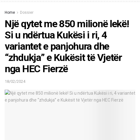
Home
Dossier
Një qytet me 850 milionë lekë!
Si u ndërtua Kukësi i ri, 4
variantet e panjohura dhe
“zhdukja” e Kukësit të Vjetër
nga HEC Fierzë
18/02/2024