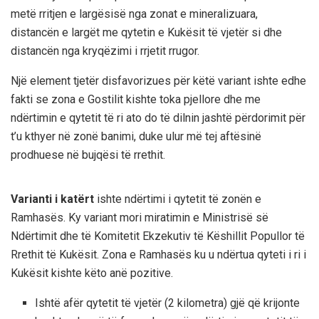
metë rritjen e largësisë nga zonat e mineralizuara,
distancën e largët me qytetin e Kukësit të vjetër si dhe
distancën nga kryqëzimi i rrjetit rrugor.
Një element tjetër disfavorizues për këtë variant ishte edhe
fakti se zona e Gostilit kishte toka pjellore dhe me
ndërtimin e qytetit të ri ato do të dilnin jashtë përdorimit për
t’u kthyer në zonë banimi, duke ulur më tej aftësinë
prodhuese në bujqësi të rrethit.
Varianti i katërt
ishte ndërtimi i qytetit të zonën e
Ramhasës. Ky variant mori miratimin e Ministrisë së
Ndërtimit dhe të Komitetit Ekzekutiv të Këshillit Popullor të
Rrethit të Kukësit. Zona e Ramhasës ku u ndërtua qyteti i ri i
Kukësit kishte këto anë pozitive.
Ishtë afër qytetit të vjetër (2 kilometra) gjë që krijonte