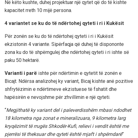
Në këto kushte, duhej projektuar një qytet që do të kishte
kapacitet rreth 10 mijë persona.
4 variantet se ku do të ndërtohej qyteti i ri i Kukësit
Për zonën se ku do të ndërtohej qyteti i ri i Kukësit
ekzistonin 4 variante. Sipërfaqja që duhej të dispononte
zona ku do të shpërngulej dhe ndërtohej qyteti i ri ishte së
paku 50 hektarë.
Varianti i parë
ishte për ndërtimin e qytetit të zonën e
Bicajt. Ndërsa analizohej ky variant, Bicaj kishte anë pozitive
shfrytëzimin e ndërtimeve ekzistuese të fshatit dhe
hapësirën e nevojshme për zhvillimin e një qyteti.
“
Megjithatë ky variant del i paleverdisshëm mbasi ndodhet
18 kilometra nga zonat e mineralizuara, 9 kilometra larg
kryqëzimit të rrugës Shkodër-Kufi, relievi i vendit është me
pjerrësi të theksuar dhe qyteti është mjaft i shpërndarë
”