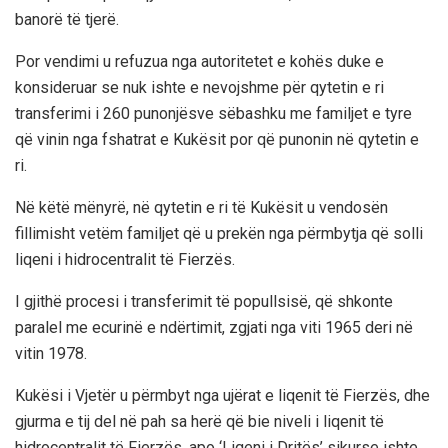
banorë të tjerë.
Por vendimi u refuzua nga autoritetet e kohës duke e
konsideruar se nuk ishte e nevojshme për qytetin e ri
transferimi i 260 punonjësve sëbashku me familjet e tyre
që vinin nga fshatrat e Kukësit por që punonin në qytetin e
ri.
Në këtë mënyrë, në qytetin e ri të Kukësit u vendosën
fillimisht vetëm familjet që u prekën nga përmbytja që solli
liqeni i hidrocentralit të Fierzës.
I gjithë procesi i transferimit të popullsisë, që shkonte
paralel me ecurinë e ndërtimit, zgjati nga viti 1965 deri në
vitin 1978.
Kukësi i Vjetër u përmbyt nga ujërat e liqenit të Fierzës, dhe
gjurma e tij del në pah sa herë që bie niveli i liqenit të
hidrocentralit të Fierzës, apo ‘Liqeni i Dritës’ sikurse ishte