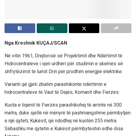
Nga Kreshnik KUÇAJ/SCAN
Në vitin 1961, Drejtorisë së Projektimit dhe Ndërtimit të
Hidrocentraleve i vjen urdhëri për studimin e skemës së
shfrytëzimit të lumit Drin për prodhim energjie elektrike.
Varianti që gjeti zbatim parashikonte ndërtimin e
hidrocentraleve të Vaut të Dejës, Komanit dhe Fierzës.
Kuota e liqenit të Fierzës parashikohej të arrinte në 300
metra, duke sjellë në mënyrë të pashmangshme përmbytjen
e një qyteti; Kukësit, që ndodhej në kuotën 255 metra.
Sëbashku me qytetin e Kukësit përmbyteshin edhe disa