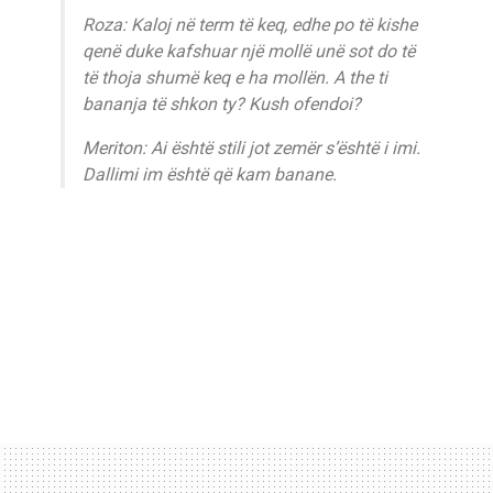
Roza: Kaloj në term të keq, edhe po të kishe
qenë duke kafshuar një mollë unë sot do të
të thoja shumë keq e ha mollën. A the ti
bananja të shkon ty? Kush ofendoi?
Meriton: Ai është stili jot zemër s’është i imi.
Dallimi im është që kam banane.