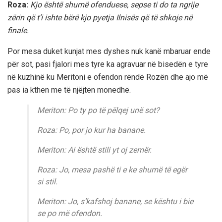
Roza:
Kjo është shumë ofenduese, sepse ti do ta ngrije
zërin që t’i ishte bërë kjo pyetja Ilnisës që të shkoje në
finale.
Por mesa duket kunjat mes dyshes nuk kanë mbaruar ende
për sot, pasi fjalori mes tyre ka agravuar në bisedën e tyre
në kuzhinë ku Meritoni e ofendon rëndë Rozën dhe ajo më
pas ia kthen me të njëjtën monedhë.
Meriton: Po ty po të pëlqej unë sot?
Roza: Po, por jo kur ha banane.
Meriton: Ai është stili yt oj zemër.
Roza: Jo, mesa pashë ti e ke shumë të egër
si stil.
Meriton: Jo, s’kafshoj banane, se kështu i bie
se po më ofendon.