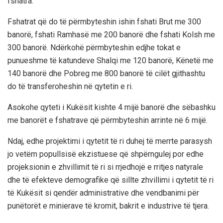
fshatra.
Fshatrat që do të përmbyteshin ishin fshati Brut me 300
banorë, fshati Ramhasë me 200 banorë dhe fshati Kolsh me
300 banorë. Ndërkohë përmbyteshin edjhe tokat e
punueshme të katundeve Shalqi me 120 banorë, Kënetë me
140 banorë dhe Pobreg me 800 banorë të cilët gjithashtu
do të transferoheshin në qytetin e ri.
Asokohe qyteti i Kukësit kishte 4 mijë banorë dhe sëbashku
me banorët e fshatrave që përmbyteshin arrinte në 6 mijë.
Ndaj, edhe projektimi i qytetit të ri duhej të merrte parasysh
jo vetëm popullsisë ekzistuese që shpërngulej por edhe
projeksionin e zhvillimit të ri si rrjedhojë e rritjes natyrale
dhe të efekteve demografike që sillte zhvillimi i qytetit të ri
të Kukësit si qendër administrative dhe vendbanimi për
punëtorët e minierave të kromit, bakrit e industrive të tjera.