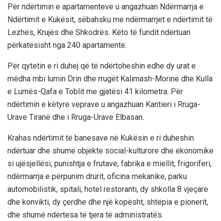
Për ndërtimin e apartamenteve u angazhuan Ndërmarrja e
Ndërtimit e Kukësit, sëbahsku me ndërmarrjet e ndërtimit të
Lezhës, Krujës dhe Shkodrës. Këto të fundit ndërtuan
përkatësisht nga 240 apartamente.
Për qytetin e ri duhej që të ndërtoheshin edhe dy urat e
mëdha mbi lumin Drin dhe rrugët Kalimash-Morinë dhe Kulla
e Lumës-Qafa e Toblit me gjatësi 41 kilometra. Për
ndërtimin e këtyre veprave u angazhuan Kantieri i Rruga-
Urave Tiranë dhe i Rruga-Urave Elbasan.
Krahas ndërtimit të banesave në Kukësin e ri duheshin
ndërtuar dhe shumë objekte social-kulturore dhe ekonomike
si ujësjellësi, punishtja e frutave, fabrika e miellit, frigoriferi,
ndërmarrja e përpunim drurit, oficina mekanike, parku
automobilistik, spitali, hotel restoranti, dy shkolla 8 vjeçare
dhe konvikti, dy çerdhe dhe një kopësht, shtëpia e pionerit,
dhe shumë ndërtesa të tjera të administratës.