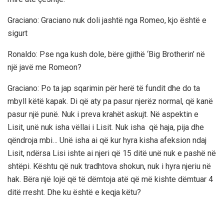
Graciano: Graciano nuk doli jashtë nga Romeo, kjo është e
sigurt
Ronaldo: Pse nga kush dole, bëre gjithë ‘Big Brotherin’ në
një javë me Romeon?
Graciano: Po ta jap sqarimin për herë të fundit dhe do ta
mbyll këtë kapak. Di që aty pa pasur njerëz normal, që kanë
pasur një punë. Nuk i preva krahët askujt. Në aspektin e
Lisit, unë nuk isha vëllai i Lisit. Nuk isha që haja, pija dhe
qëndroja mbi… Unë isha ai që kur hyra kisha afeksion ndaj
Lisit, ndërsa Lisi ishte ai njeri që 15 ditë unë nuk e pashë në
shtëpi. Kështu që nuk tradhtova shokun, nuk i hyra njeriu në
hak. Bëra një lojë që të dëmtoja atë që më kishte dëmtuar 4
ditë rresht. Dhe ku është e keqja këtu?