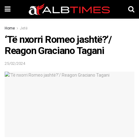
Home
Jetë
‘Të nxorri Romeo jashtë?’/
Reagon Graciano Tagani
25/02/2024