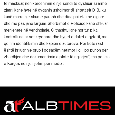
të maskuar, nën kërcënimin e një sendi të dyshuar si armë
zjarri, kanë hyrë në dyqanin ushqimor të shtetasit D. B., ku
kanë marrë një shumë parash dhe disa paketa me cigare
dhe më pas janë larguar. Shërbimet e Policisë kanë shkuar
menjëherë në vendngjarje. Gjithashtu janë ngritur pika
kontrolli në akset kryesore dhe hyrjet e daljet e qytetit, me
qëllim identifikimin dhe kapjen e autorëve. Për këtë rast
është krijuar një grup i posaçëm hetimor i cili po punon për
zbardhjen dhe dokumentimin e plotë të ngjarjes“, tha policia
e Korçës në një njofim për mediat.