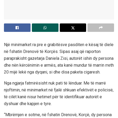
Një minimarket ra pre e grabitësve pasditen e kësaj të diele
në fshatin Drenovë të Korçës. Sipas asaj që raporton
paraprakisht gazetarja Daniela Zisi, autorët ishin dy persona
dhe nën kërcënimin e armës, ata kanë mundur të marrin rreth
20 mijë lekë nga dyqani, si dhe disa paketa cigaresh.
Nga ngjarja fatmirësisht nuk pati të lënduar. Me të marrë
njoftimin, në minimarket në fjalë shkuan efektivët e policisë,
të cilët kanë nisur hetimet për të identifikuar autorët e
dyshuar dhe kapjen e tyre.
“Mbrëmjen e sotme, në fshatin Drenovë, Korçë, dy persona