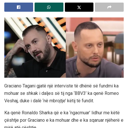
Graciano Tagani gjatë një interviste të dhënë së fundmi ka
mohuar se shkak i daljes së tij nga ‘BBV3’ ka qenë Romeo
Veshaj, duke i dalë ‘në mbrojtje’ këtij të fundit.
Ka qenë Ronaldo Sharka që e ka ‘ngacmuar’ lidhur me këtë
çështje por Graciano e ka mohuar dhe e ka sqaruar njëherë e
mirë atë çështje.