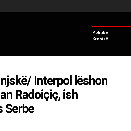
Politikë
Kronikë
anjskë/ Interpol lëshon
lan Radoiçiç, ish
s Serbe