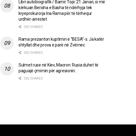
Libri autobiografik / Bamir Topi: 21 Janari, si më
kërkuan Berisha e Basha të ndërhyja tek
kryeprokurorja Ina Rama për të tërhequr
urdhër-arrestet
332 SHARES
Rama prezanton kuptimin e “BESA”-s. Ja katër
shtyllat dhe prova e parë në Zvërnec
332 SHARES
Sulmet ruse në Kiev, Macron: Rusia duhet të
paguajë çmimin për agresionin.
332 SHARES