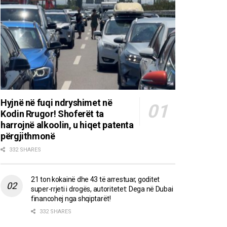
Hyjnë në fuqi ndryshimet në
Kodin Rrugor! Shoferët ta
harrojnë alkoolin, u hiqet patenta
përgjithmonë
332 SHARES
21 ton kokainë dhe 43 të arrestuar, goditet
super-rrjeti i drogës, autoritetet: Dega në Dubai
financohej nga shqiptarët!
332 SHARES