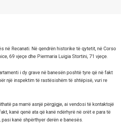
 në Recanati. Në qendrën historike të qytetit, në Corso
ice, 69 vjeçe dhe Piermaria Luigia Stortini, 71 vjeçe.
artamenti i dy grave në banesën poshtë tyre që në fakt
për një inspektim të rastësishëm të shtëpisë, vuri re
ithatë pa marrë asnjë përgjigje, ai vendosi të kontaktojë
 fakt, kanë qenë ata që kanë ndërhyrë në orët e para të
, pasi kanë shpërthyer derën e banesës.