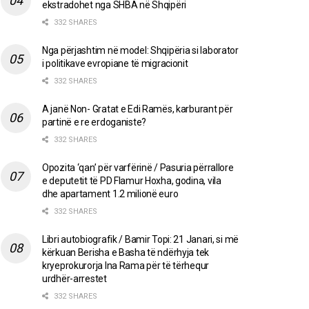
ekstradohet nga SHBA në Shqipëri
332 SHARES
Nga përjashtim në model: Shqipëria si laborator
i politikave evropiane të migracionit
332 SHARES
A janë Non- Gratat e Edi Ramës, karburant për
partinë e re erdoganiste?
332 SHARES
Opozita ‘qan’ për varfërinë / Pasuria përrallore
e deputetit të PD Flamur Hoxha, godina, vila
dhe apartament 1.2 milionë euro
332 SHARES
Libri autobiografik / Bamir Topi: 21 Janari, si më
kërkuan Berisha e Basha të ndërhyja tek
kryeprokurorja Ina Rama për të tërhequr
urdhër-arrestet
332 SHARES