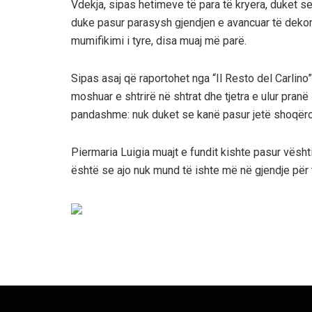
Vdekja, sipas hetimeve të para të kryera, duket s
duke pasur parasysh gjendjen e avancuar të dekomp
mumifikimi i tyre, disa muaj më parë.
Sipas asaj që raportohet nga “Il Resto del Carlino”
moshuar e shtrirë në shtrat dhe tjetra e ulur pranë
pandashme: nuk duket se kanë pasur jetë shoqëro
Piermaria Luigia muajt e fundit kishte pasur vësht
është se ajo nuk mund të ishte më në gjendje për 