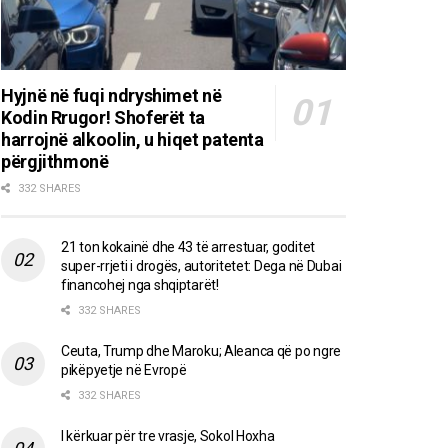
Hyjnë në fuqi ndryshimet në
Kodin Rrugor! Shoferët ta
harrojnë alkoolin, u hiqet patenta
përgjithmonë
332 SHARES
21 ton kokainë dhe 43 të arrestuar, goditet
super-rrjeti i drogës, autoritetet: Dega në Dubai
financohej nga shqiptarët!
332 SHARES
Ceuta, Trump dhe Maroku; Aleanca që po ngre
pikëpyetje në Evropë
332 SHARES
I kërkuar për tre vrasje, Sokol Hoxha