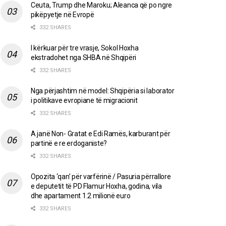
Ceuta, Trump dhe Maroku; Aleanca që po ngre
pikëpyetje në Evropë
332 SHARES
I kërkuar për tre vrasje, Sokol Hoxha
ekstradohet nga SHBA në Shqipëri
332 SHARES
Nga përjashtim në model: Shqipëria si laborator
i politikave evropiane të migracionit
332 SHARES
A janë Non- Gratat e Edi Ramës, karburant për
partinë e re erdoganiste?
332 SHARES
Opozita ‘qan’ për varfërinë / Pasuria përrallore
e deputetit të PD Flamur Hoxha, godina, vila
dhe apartament 1.2 milionë euro
332 SHARES