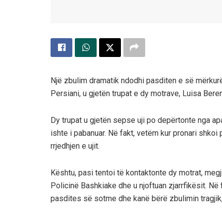
Një zbulim dramatik ndodhi pasditen e së mërkurës
Persiani, u gjetën trupat e dy motrave, Luisa Beren
Dy trupat u gjetën sepse uji po depërtonte nga ap
ishte i pabanuar. Në fakt, vetëm kur pronari shkoi 
rrjedhjen e ujit.
Kështu, pasi tentoi të kontaktonte dy motrat, megj
Policinë Bashkiake dhe u njoftuan zjarrfikësit. Në
pasdites së sotme dhe kanë bërë zbulimin tragjik