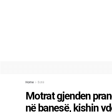
Home
Botë
Motrat gjenden pranë
në banesë, kishin vd