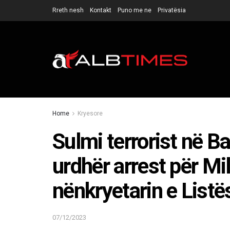
Rreth nesh
Kontakt
Puno me ne
Privatësia
Home
Kryesore
Sulmi terrorist në B
urdhër arrest për Mi
nënkryetarin e Listë
07/12/2023