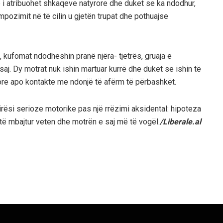
e i atribuohet shkaqeve natyrore dhe duket se ka ndodhur,
ozimit në të cilin u gjetën trupat dhe pothuajse
, kufomat ndodheshin pranë njëra- tjetrës, gruaja e
 saj. Dy motrat nuk ishin martuar kurrë dhe duket se ishin të
re apo kontakte me ndonjë të afërm të përbashkët.
irësi serioze motorike pas një rrëzimi aksidental: hipoteza
të mbajtur veten dhe motrën e saj më të vogël.
/Liberale.al