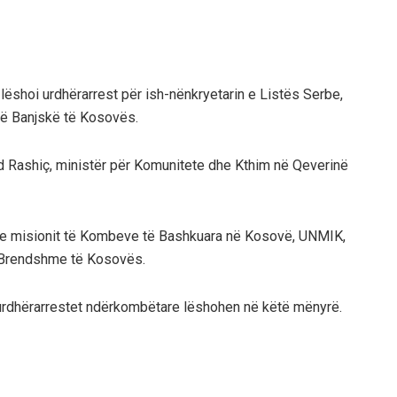
ëshoi urdhërarrest për ish-nënkryetarin e Listës Serbe,
 në Banjskë të Kosovës.
d Rashiç, ministër për Komunitete dhe Kthim në Qeverinë
n e misionit të Kombeve të Bashkuara në Kosovë, UNMIK,
 Brendshme të Kosovës.
rdhërarrestet ndërkombëtare lëshohen në këtë mënyrë.