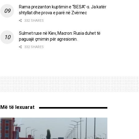
Rama prezanton kuptimin e “BESA”-s. Ja katër
shtyllat dhe prova e parë në Zvërnec
332 SHARES
Sulmet ruse në Kiev, Macron: Rusia duhet të
paguajë çmimin për agresionin.
332 SHARES
Më të lexuarat