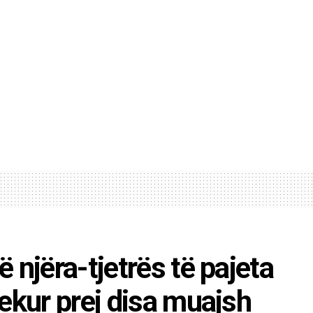
 njëra-tjetrës të pajeta
ekur prej disa muajsh