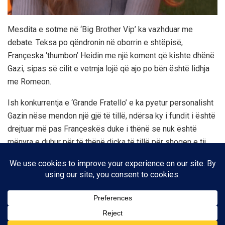
Mesdita e sotme në ‘Big Brother Vip’ ka vazhduar me
debate. Teksa po qëndronin në oborrin e shtëpisë,
Françeska ‘thumbon’ Heidin me një koment që kishte dhënë
Gazi, sipas së cilit e vetmja lojë që ajo po bën është lidhja
me Romeon.
Ish konkurrentja e ‘Grande Fratello’ e ka pyetur personalisht
Gazin nëse mendon një gjë të tillë, ndërsa ky i fundit i është
drejtuar më pas Françeskës duke i thënë se nuk është
mënyra e duhur për të thënë diçka të tillë për shoqen e tij,
duke e cituar atë gabim.
Biseda e plotë në videon më poshtë: