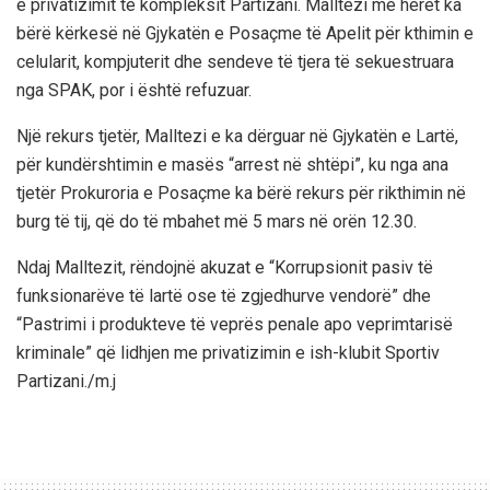
e privatizimit të kompleksit Partizani. Malltezi më herët ka
bërë kërkesë në Gjykatën e Posaçme të Apelit për kthimin e
celularit, kompjuterit dhe sendeve të tjera të sekuestruara
nga SPAK, por i është refuzuar.
Një rekurs tjetër, Malltezi e ka dërguar në Gjykatën e Lartë,
për kundërshtimin e masës “arrest në shtëpi”, ku nga ana
tjetër Prokuroria e Posaçme ka bërë rekurs për rikthimin në
burg të tij, që do të mbahet më 5 mars në orën 12.30.
Ndaj Malltezit, rëndojnë akuzat e “Korrupsionit pasiv të
funksionarëve të lartë ose të zgjedhurve vendorë” dhe
“Pastrimi i produkteve të veprës penale apo veprimtarisë
kriminale” që lidhjen me privatizimin e ish-klubit Sportiv
Partizani./m.j