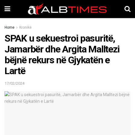
Home
Kronikë
SPAK u sekuestroi pasuritë,
Jamarbër dhe Argita Malltezi
bëjnë rekurs në Gjykatën e
Lartë
17/02/2024