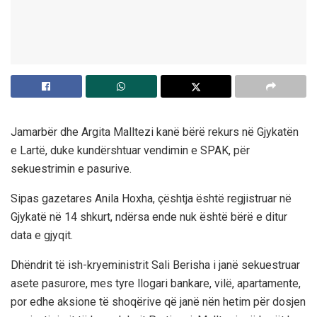
Jamarbër dhe Argita Malltezi kanë bërë rekurs në Gjykatën
e Lartë, duke kundërshtuar vendimin e SPAK, për
sekuestrimin e pasurive.
Sipas gazetares Anila Hoxha, çështja është regjistruar në
Gjykatë në 14 shkurt, ndërsa ende nuk është bërë e ditur
data e gjyqit.
Dhëndrit të ish-kryeministrit Sali Berisha i janë sekuestruar
asete pasurore, mes tyre llogari bankare, vilë, apartamente,
por edhe aksione të shoqërive që janë nën hetim për dosjen