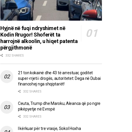
Hyjnë në fuqi ndryshimet në
Kodin Rrugor! Shoferët ta
harrojnë alkoolin, u hiqet patenta
përgjithmonë
332 SHARES
21 ton kokainë dhe 43 të arrestuar, goditet
super-rrjeti i drogës, autoritetet: Dega në Dubai
financohej nga shqiptarët!
332 SHARES
Ceuta, Trump dhe Maroku; Aleanca që po ngre
pikëpyetje në Evropë
332 SHARES
I kërkuar për tre vrasje, Sokol Hoxha