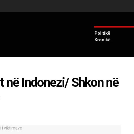
Politikë
Kronikë
it në Indonezi/ Shkon në
e