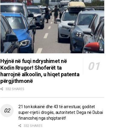
Hyjnë në fuqi ndryshimet në
Kodin Rrugor! Shoferët ta
harrojnë alkoolin, u hiqet patenta
përgjithmonë
332 SHARES
21 ton kokainë dhe 43 të arrestuar, goditet
super-rrjeti i drogës, autoritetet: Dega në Dubai
financohej nga shqiptarët!
332 SHARES