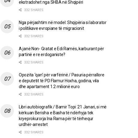
ekstradohet nga SHBA në Shqipëri
332 SHARES
Nga përjashtim në model: Shqipëria si laborator
i politikave evropiane të migracionit
332 SHARES
A janë Non- Gratat e Edi Ramës, karburant për
partinë e re erdoganiste?
332 SHARES
Opozita ‘qan’ për varfërinë / Pasuria përrallore
e deputetit të PD Flamur Hoxha, godina, vila
dhe apartament 1.2 milionë euro
332 SHARES
Libri autobiografik / Bamir Topi: 21 Janari, si më
kërkuan Berisha e Basha të ndërhyja tek
kryeprokurorja Ina Rama për të tërhequr
urdhër-arrestet
332 SHARES