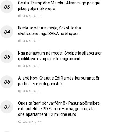
Ceuta, Trump dhe Maroku; Aleanca që po ngre
pikëpyetje në Evropë
332 SHARES
I kërkuar për tre vrasje, Sokol Hoxha
ekstradohet nga SHBA në Shqipëri
332 SHARES
Nga përjashtim në model: Shqipëria si laborator
i politikave evropiane të migracionit
332 SHARES
A janë Non- Gratat e Edi Ramës, karburant për
partinë e re erdoganiste?
332 SHARES
Opozita ‘qan’ për varfërinë / Pasuria përrallore
e deputetit të PD Flamur Hoxha, godina, vila
dhe apartament 1.2 milionë euro
332 SHARES