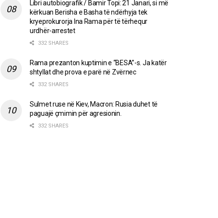
Libri autobiografik / Bamir Topi: 21 Janari, si më
kërkuan Berisha e Basha të ndërhyja tek
kryeprokurorja Ina Rama për të tërhequr
urdhër-arrestet
332 SHARES
Rama prezanton kuptimin e “BESA”-s. Ja katër
shtyllat dhe prova e parë në Zvërnec
332 SHARES
Sulmet ruse në Kiev, Macron: Rusia duhet të
paguajë çmimin për agresionin.
332 SHARES