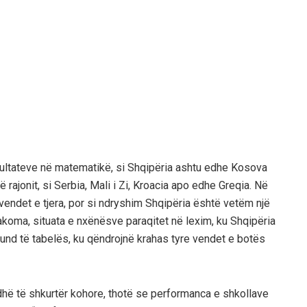
ezultateve në matematikë, si Shqipëria ashtu edhe Kosova
ajonit, si Serbia, Mali i Zi, Kroacia apo edhe Greqia. Në
vendet e tjera, por si ndryshim Shqipëria është vetëm një
oma, situata e nxënësve paraqitet në lexim, ku Shqipëria
und të tabelës, ku qëndrojnë krahas tyre vendet e botës
udhë të shkurtër kohore, thotë se performanca e shkollave