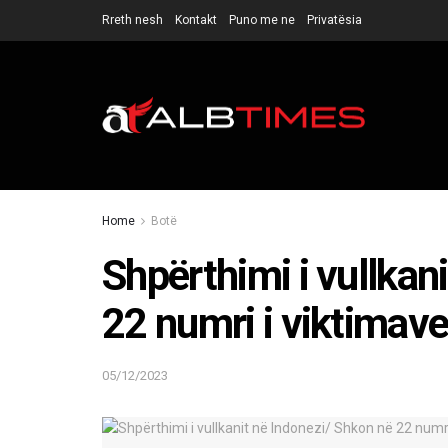
Rreth nesh
Kontakt
Puno me ne
Privatësia
Home
Botë
Shpërthimi i vullkan
22 numri i viktimav
05/12/2023