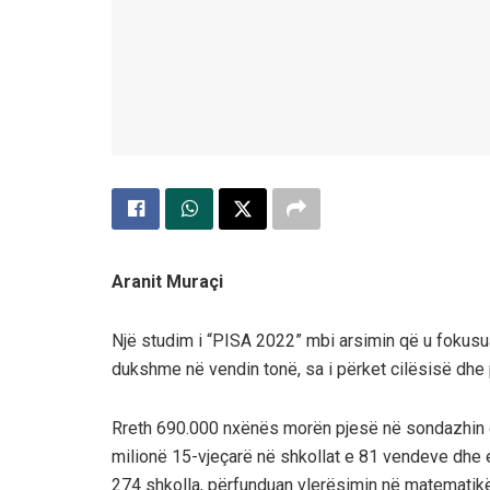
Aranit Muraçi
Një studim i “PISA 2022” mbi arsimin që u fokusua
dukshme në vendin tonë, sa i përket cilësisë dh
Rreth 690.000 nxënës morën pjesë në sondazhin dh
milionë 15-vjeçarë në shkollat ​​e 81 vendeve dh
274 shkolla, përfunduan vlerësimin në matematikë