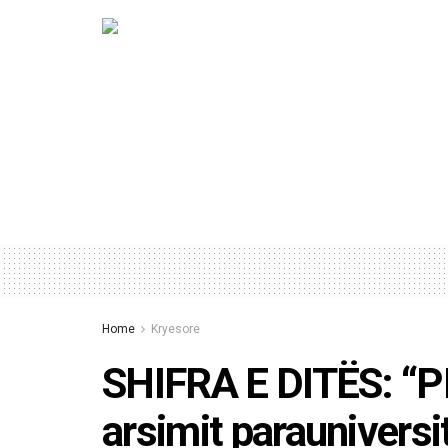
Home
Kryesore
SHIFRA E DITËS: “PI
arsimit parauniversi