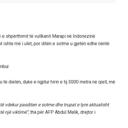
 e shpërthimit të vullkanit Marapi në Indonezinë
ht ishte më i ulët, por ditën e sotme u gjetën edhe nëntë
mbur.
të dielën, duke e ngjitur hirin e tij 3000 metra në qiell, më
të vdekur pasditen e sotme dhe trupat e tyre aktualisht
ë një viktimë”,
tha për AFP Abdul Malik, drejtor i