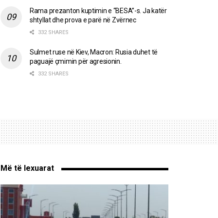
Rama prezanton kuptimin e “BESA”-s. Ja katër
shtyllat dhe prova e parë në Zvërnec
332 SHARES
Sulmet ruse në Kiev, Macron: Rusia duhet të
paguajë çmimin për agresionin.
332 SHARES
Më të lexuarat