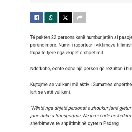
Të paktën 22 persona kanë humbur jetën si pasojë
perëndimore. Numri i raportuar i viktimave fillimis
trupa të tjerë nga ekipet e shpëtimit.
Ndërkohë, është edhe një person që rezulton i hu
Kujtojmë se vullkani më aktiv i Sumatrës shpërtheu 
lart se vetë vullkani.
“Nëntë nga dhjetë personat e zhdukur janë gjetur 
janë duke u transportuar. Ne jemi ende në kërkim t
shërbimeve të shpëtimit në qytetin Padang.