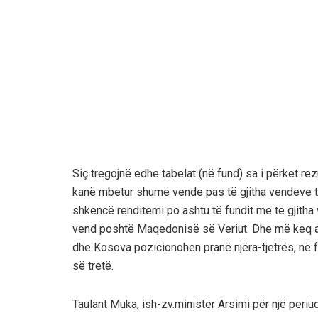
Siç tregojnë edhe tabelat (në fund) sa i përket r
kanë mbetur shumë vende pas të gjitha vendeve të r
shkencë renditemi po ashtu të fundit me të gjitha 
vend poshtë Maqedonisë së Veriut. Dhe më keq ak
dhe Kosova pozicionohen pranë njëra-tjetrës, në f
së tretë.
Taulant Muka, ish-zv.ministër Arsimi për një peri