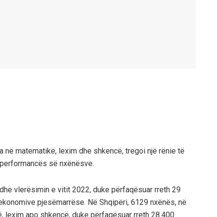
 në matematikë, lexim dhe shkencë, tregoi një rënie të
e performancës së nxënësve.
e vlerësimin e vitit 2022, duke përfaqësuar rreth 29
e ekonomive pjesëmarrëse. Në Shqipëri, 6129 nxënës, në
, lexim apo shkencë, duke përfaqësuar rreth 28.400