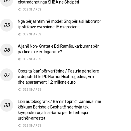
ekstradohet nga SHBA në Shqipëri
332 SHARES
Nga përjashtim në model: Shqipëria si laborator
i politikave evropiane të migracionit
332 SHARES
A janë Non- Gratat e Edi Ramës, karburant për
partinë e re erdoganiste?
332 SHARES
Opozita ‘qan’ për varfërinë / Pasuria përrallore
e deputetit të PD Flamur Hoxha, godina, vila
dhe apartament 1.2 milionë euro
332 SHARES
Libri autobiografik / Bamir Topi: 21 Janari, si më
kërkuan Berisha e Basha të ndërhyja tek
kryeprokurorja Ina Rama për të tërhequr
urdhër-arrestet
332 SHARES