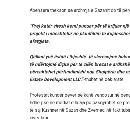
Abehsera thekson se ardhmja e Sazanit do të përc
“Prej katër vitesh kemi punuar për të krijuar një
projekt i mbështetur në planifikim të kujdessh
afatgjata.
Qëllimi ynë është i thjeshtë: të vlerësojmë buku
të ndërtojmë diçka për të cilën brezat e ardhshë
përcaktohet përfundimisht nga Shqipëria dhe ng
Estate Development LLC.”
-thuhet në deklaratë.
Protestat kundër qeverisë kanë vendosur në qendë
Edhe pse në mediat e huaja po pasqyrohet se prot
të saj Kushner në Sazan dhe Zvërnec, në fakt tub
investime.