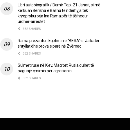
Libri autobiografik / Bamir Topi: 21 Janari, si më
kërkuan Berisha e Basha të ndërhyja tek
kryeprokurorja Ina Rama për të tërhequr
urdhër-arrestet
332 SHARES
Rama prezanton kuptimin e “BESA”-s. Ja katër
shtyllat dhe prova e parë në Zvërnec
332 SHARES
Sulmet ruse në Kiev, Macron: Rusia duhet të
paguajë çmimin për agresionin.
332 SHARES