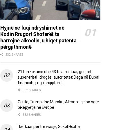
Hyjnë në fuqi ndryshimet në
Kodin Rrugor! Shoferët ta
harrojnë alkoolin, u hiqet patenta
përgjithmonë
332 SHARES
21 ton kokainë dhe 43 të arrestuar, goditet
super-rrjeti i drogës, autoritetet: Dega në Dubai
financohej nga shqiptarët!
332 SHARES
Ceuta, Trump dhe Maroku; Aleanca që po ngre
pikëpyetje në Evropë
332 SHARES
I kërkuar për tre vrasje, Sokol Hoxha