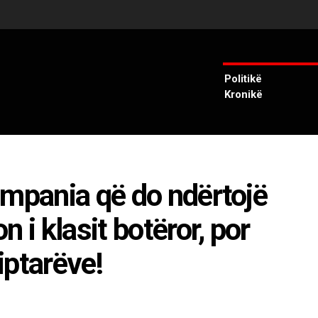
Politikë
Kronikë
ompania që do ndërtojë
 i klasit botëror, por
iptarëve!