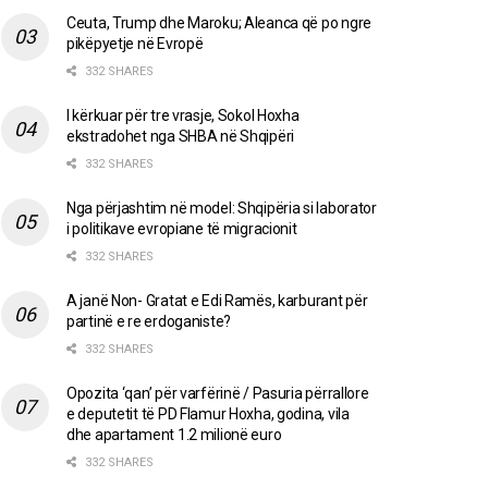
Ceuta, Trump dhe Maroku; Aleanca që po ngre
pikëpyetje në Evropë
332 SHARES
I kërkuar për tre vrasje, Sokol Hoxha
ekstradohet nga SHBA në Shqipëri
332 SHARES
Nga përjashtim në model: Shqipëria si laborator
i politikave evropiane të migracionit
332 SHARES
A janë Non- Gratat e Edi Ramës, karburant për
partinë e re erdoganiste?
332 SHARES
Opozita ‘qan’ për varfërinë / Pasuria përrallore
e deputetit të PD Flamur Hoxha, godina, vila
dhe apartament 1.2 milionë euro
332 SHARES