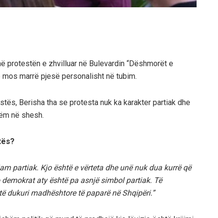
në protestën e zhvilluar në Bulevardin “Dëshmorët e
 të mos marrë pjesë personalisht në tubim.
stës, Berisha tha se protesta nuk ka karakter partiak dhe
shëm në shesh.
tës?
jam partiak. Kjo është e vërteta dhe unë nuk dua kurrë që
do demokrat aty është pa asnjë simbol partiak. Të
të dukuri madhështore të paparë në Shqipëri.”