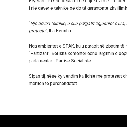
Kryetari i PD-së deklaroi se objektivi më i rëndës
i një qeverie teknike që do të garantonte zhvillimin
“
Një qeveri teknike, e cila përgatit zgjedhjet e lir
proteste”,
tha Berisha.
Nga ambientet e SPAK, ku u paraqit në zbatim të 
“Partizani”, Berisha komentoi edhe largimin e de
parlamentar i Partisë Socialiste.
Sipas tij, nëse ky vendim ka lidhje me protestat dhe
meriton të përshëndetet.