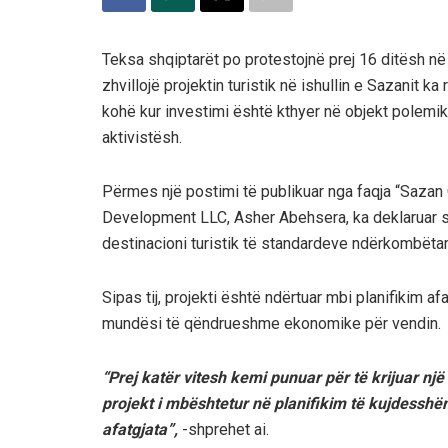
Teksa shqiptarët po protestojnë prej 16 ditësh në 
zhvillojë projektin turistik në ishullin e Sazanit k
kohë kur investimi është kthyer në objekt polem
aktivistësh.
Përmes një postimi të publikuar nga faqja “Sazan 
Development LLC, Asher Abehsera, ka deklaruar se
destinacioni turistik të standardeve ndërkombëtar
Sipas tij, projekti është ndërtuar mbi planifikim af
mundësi të qëndrueshme ekonomike për vendin.
“Prej katër vitesh kemi punuar për të krijuar një
projekt i mbështetur në planifikim të kujdessh
afatgjata”,
-shprehet ai.