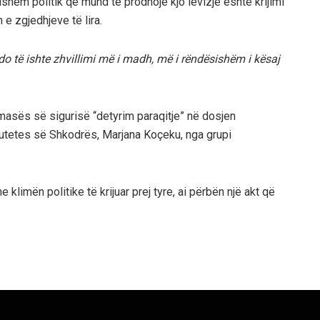
ishëm politik që mund të prodhojë kjo lëvizje është krijimi
 e zgjedhjeve të lira.
a, do të ishte zhvillimi më i madh, më i rëndësishëm i kësaj
masës së sigurisë “detyrim paraqitje” në dosjen
putetes së Shkodrës, Marjana Koçeku, nga grupi
 klimën politike të krijuar prej tyre, ai përbën një akt që