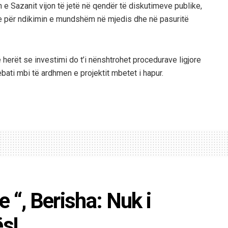
n e Sazanit vijon të jetë në qendër të diskutimeve publike,
me për ndikimin e mundshëm në mjedis dhe në pasuritë
 herët se investimi do t’i nënshtrohet procedurave ligjore
ati mbi të ardhmen e projektit mbetet i hapur.
 “, Berisha: Nuk i
s!