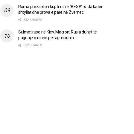
Rama prezanton kuptimin e “BESA”-s. Ja katër
shtyllat dhe prova e parë në Zvërnec
332 SHARES
Sulmet ruse në Kiev, Macron: Rusia duhet të
paguajë çmimin për agresionin.
332 SHARES