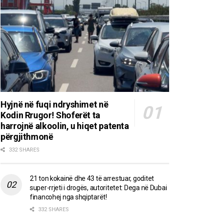
Hyjnë në fuqi ndryshimet në
Kodin Rrugor! Shoferët ta
harrojnë alkoolin, u hiqet patenta
përgjithmonë
332 SHARES
21 ton kokainë dhe 43 të arrestuar, goditet
super-rrjeti i drogës, autoritetet: Dega në Dubai
financohej nga shqiptarët!
332 SHARES