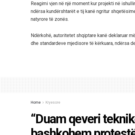
Reagimi vjen në një moment kur projekti në ishulli
ndërsa kundërshtarët e tij kanë ngritur shqetësi
natyrore të zonës.
Ndërkohë, autoritetet shqiptare kanë deklaruar më
dhe standardeve mjedisore të kërkuara, ndërsa deb
Home
Kryesore
“Duam qeveri teknike
bashkohem protestë