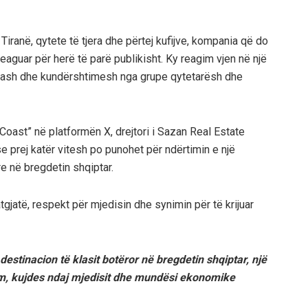
Tiranë, qytete të tjera dhe përtej kufijve, kompania që do
a reaguar për herë të parë publikisht. Ky reagim vjen në një
ikash dhe kundërshtimesh nga grupe qytetarësh dhe
Coast” në platformën X, drejtori i Sazan Real Estate
 prej katër vitesh po punohet për ndërtimin e një
e në bregdetin shqiptar.
atgjatë, respekt për mjedisin dhe synimin për të krijuar
 destinacion të klasit botëror në bregdetin shqiptar, një
ëm, kujdes ndaj mjedisit dhe mundësi ekonomike