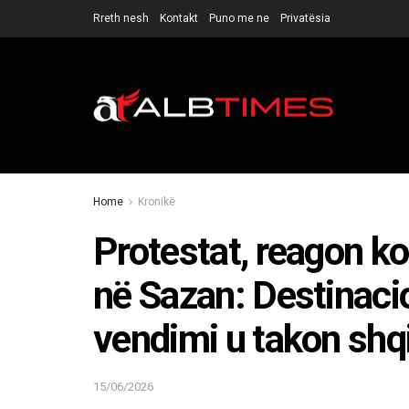
Rreth nesh
Kontakt
Puno me ne
Privatësia
Home
Kronikë
Protestat, reagon k
në Sazan: Destinacion
vendimi u takon shq
15/06/2026