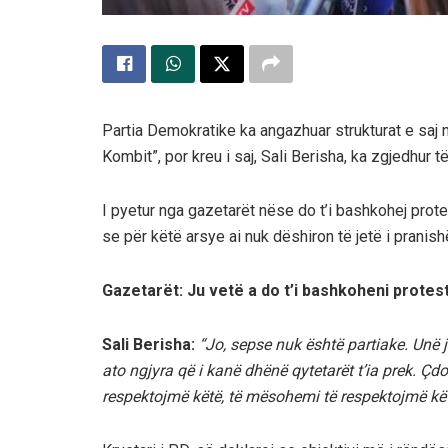
Partia Demokratike ka angazhuar strukturat e saj 
Kombit”, por kreu i saj, Sali Berisha, ka zgjedhur
I pyetur nga gazetarët nëse do t’i bashkohej prote
se për këtë arsye ai nuk dëshiron të jetë i prani
Gazetarët: Ju vetë a do t’i bashkoheni protes
Sali Berisha:
“Jo, sepse nuk është partiake. Unë 
ato ngjyra që i kanë dhënë qytetarët t’ia prek. Ç
respektojmë këtë, të mësohemi të respektojmë kë