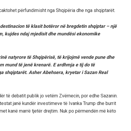
aktohet përfundimisht nga Shqipëria dhe nga shqiptarët.
 destinacion të klasit botëror në bregdetin shqiptar – një
ëm, kujdes ndaj mjedisit dhe mundësi ekonomike
rinë natyrore të Shqipërisë, të krijojmë vende pune dhe
m mund të jenë krenarë. E ardhmja e tij do të
a shqiptarët. Asher Abehsera, kryetar i Sazan Real
r të debatit publik jo vetëm Zvërnecin, por edhe Sazanin.
estat janë kundër investimeve të Ivanka Trump dhe burrit
imet kanë marrë tjetër drejtim. Nuk po përmendën më këto