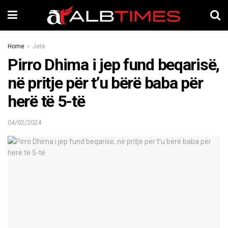
Home
Jetë
Pirro Dhima i jep fund beqarisë,
në pritje për t’u bërë baba për
herë të 5-të
04/02/2024