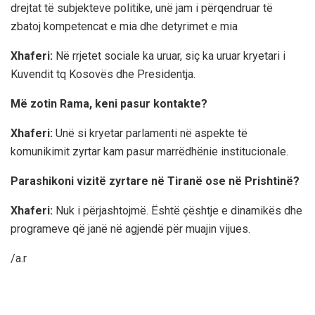
drejtat të subjekteve politike, unë jam i përqendruar të
zbatoj kompetencat e mia dhe detyrimet e mia
Xhaferi:
Në rrjetet sociale ka uruar, siç ka uruar kryetari i
Kuvendit tq Kosovës dhe Presidentja.
Më zotin Rama, keni pasur kontakte?
Xhaferi:
Unë si kryetar parlamenti në aspekte të
komunikimit zyrtar kam pasur marrëdhënie institucionale.
Parashikoni vizitë zyrtare në Tiranë ose në Prishtinë?
Xhaferi:
Nuk i përjashtojmë. Është çështje e dinamikës dhe
programeve që janë në agjendë për muajin vijues.
/a.r