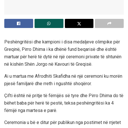
Peshëngritësi dhe kampioni i disa medaljeve olimpike për
Greqinë, Pirro Dhima i ka dhënë fund beqarisë dhe është
martuar për herë të dytë në një ceremoni private të shtunën
në kishën Shën Jorgo në Kavouri të Greqisë.
Ai u martua me Afrodhiti Skafidha në një ceremoni ku morën
pjesë familjarë dhe rreth i ngushtë shoqëror.
Çifti është në pritje të fëmijës së tyre dhe Pirro Dhima do të
bëhet baba për herë të pestë, teksa peshëngritësi ka 4
fëmijë nga martesa e parë.
Ceremonia u bë e ditur për publikun nga postimet në rrjetet