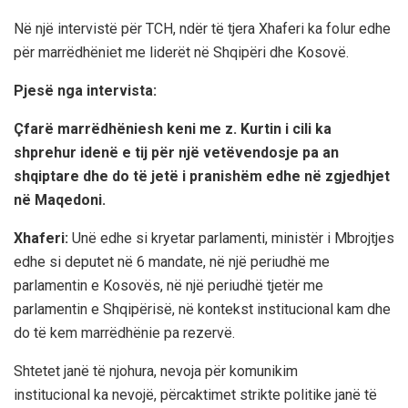
Në një intervistë për TCH, ndër të tjera Xhaferi ka folur edhe
për marrëdhëniet me liderët në Shqipëri dhe Kosovë.
Pjesë nga intervista:
Çfarë marrëdhëniesh keni me z. Kurtin i cili ka
shprehur idenë e tij për një vetëvendosje pa an
shqiptare dhe do të jetë i pranishëm edhe në zgjedhjet
në Maqedoni.
Xhaferi:
Unë edhe si kryetar parlamenti, ministër i Mbrojtjes
edhe si deputet në 6 mandate, në një periudhë me
parlamentin e Kosovës, në një periudhë tjetër me
parlamentin e Shqipërisë, në kontekst institucional kam dhe
do të kem marrëdhënie pa rezervë.
Shtetet janë të njohura, nevoja për komunikim
institucional ka nevojë, përcaktimet strikte politike janë të