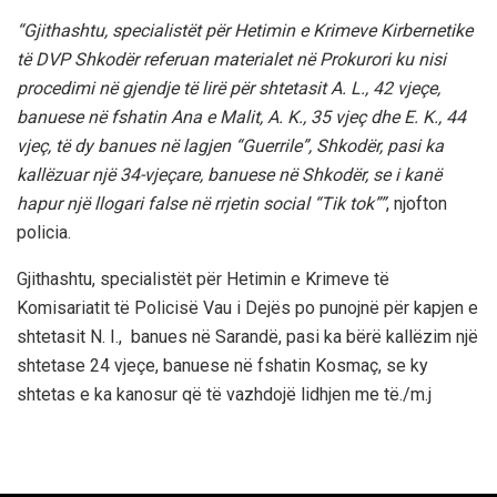
“Gjithashtu, specialistët për Hetimin e Krimeve Kirbernetike
të DVP Shkodër referuan materialet në Prokurori ku nisi
procedimi në gjendje të lirë për shtetasit A. L., 42 vjeçe,
banuese në fshatin Ana e Malit, A. K., 35 vjeç dhe E. K., 44
vjeç, të dy banues në lagjen “Guerrile”, Shkodër, pasi ka
kallëzuar një 34-vjeçare, banuese në Shkodër, se i kanë
hapur një llogari false në rrjetin social “Tik tok””
, njofton
policia.
Gjithashtu, specialistët për Hetimin e Krimeve të
Komisariatit të Policisë Vau i Dejës po punojnë për kapjen e
shtetasit N. I., banues në Sarandë, pasi ka bërë kallëzim një
shtetase 24 vjeçe, banuese në fshatin Kosmaç, se ky
shtetas e ka kanosur që të vazhdojë lidhjen me të./m.j