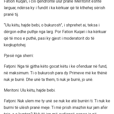
Fation Kuqari, i cili qëndronte ulur pranë Meritonit është
larguar, ndërsa ky i fundit i ka kërkuar që të kthehej sërish
pranë tij.
“Ulu këtu, hajde bebi, o bukurosh”, i shprehet ai, teksa i
dërgon edhe puthje nga larg. Por Fation Kuqari i ka kërkuar
që të mos e puthë, pasi ky gjest i moderatorit do të
keqkuptohej.
Pjesë nga sherri:
Fatjoni: Nga të gjitha këto gocat këtu i ke ofenduar në fund,
në maksimum. Ti o bukurosh para dy Primeve më ke thënë
nuk je burrë. Dhe unë ta them, ti nuk je burrë, jo unë.
Meritoni: Ulu këtu, hajde bebi.
Fatjoni: Nuk ulem me ty unë se nuk ke atë burrëri ti. Ti nuk ke
burrni të ulësh pranë meje. Ti më prish imazhin kur jam afër