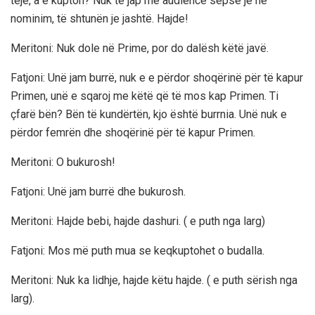
teje, a e kupton? Nuk të jap më audiencë sepse je në
nominim, të shtunën je jashtë. Hajde!
Meritoni: Nuk dole në Prime, por do dalësh këtë javë.
Fatjoni: Unë jam burrë, nuk e e përdor shoqërinë për të kapur
Primen, unë e sqaroj me këtë që të mos kap Primen. Ti
çfarë bën? Bën të kundërtën, kjo është burrnia. Unë nuk e
përdor femrën dhe shoqërinë për të kapur Primen.
Meritoni: O bukurosh!
Fatjoni: Unë jam burrë dhe bukurosh.
Meritoni: Hajde bebi, hajde dashuri. ( e puth nga larg)
Fatjoni: Mos më puth mua se keqkuptohet o budalla.
Meritoni: Nuk ka lidhje, hajde këtu hajde. ( e puth sërish nga
larg).