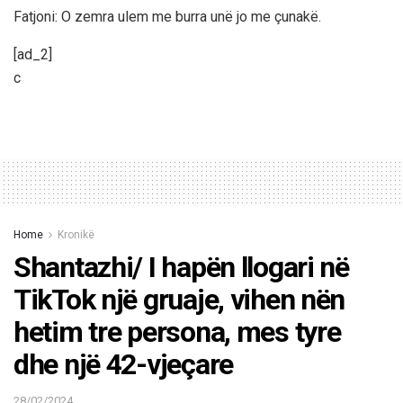
Fatjoni: O zemra ulem me burra unë jo me çunakë.
[ad_2]
c
Home
Kronikë
Shantazhi/ I hapën llogari në
TikTok një gruaje, vihen nën
hetim tre persona, mes tyre
dhe një 42-vjeçare
28/02/2024