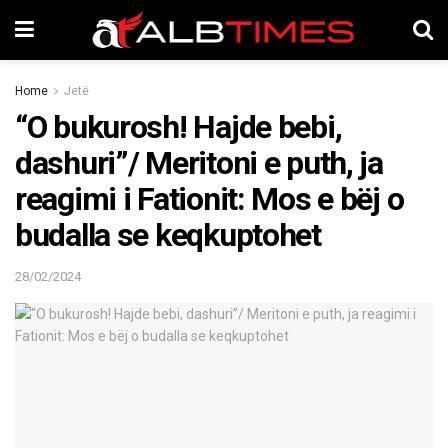
Home
Jetë
“O bukurosh! Hajde bebi,
dashuri”/ Meritoni e puth, ja
reagimi i Fationit: Mos e bëj o
budalla se keqkuptohet
28/02/2024