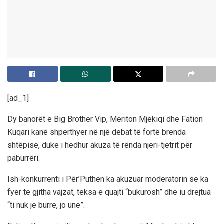
[ad_1]
Dy banorët e Big Brother Vip, Meriton Mjekiqi dhe Fation
Kuqari kanë shpërthyer në një debat të fortë brenda
shtëpisë, duke i hedhur akuza të rënda njëri-tjetrit për
paburrëri.
Ish-konkurrenti i Për’Puthen ka akuzuar moderatorin se ka
fyer të gjitha vajzat, teksa e quajti “bukurosh” dhe iu drejtua
“ti nuk je burrë, jo unë”.