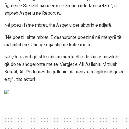
figurën e Sokratit na nderoi në arenën ndërkombëtare”, u
shpreh Asqeriu në Report tv.
Në poezi ishte mbret, tha Asqeriu për aktorin e ndjerë.
“Në poezi ishte mbret. E dashuronte poezinë në mënyrë të
mahnitshme. Unë që rrija shumë kohë me të.
Në çdo event që shkonim ai merrte dhe diskun e muzikës
që do të shoqëronte me të. Vargjet e Ali Asllanit. Mitrush
Kutelit, Ali Podrimës tingëllonin në mënyrë magjike në gojën
e tij” , tha aktori.