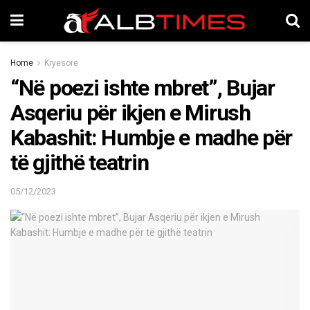
Home
Kryesore
“Në poezi ishte mbret”, Bujar
Asqeriu për ikjen e Mirush
Kabashit: Humbje e madhe për
të gjithë teatrin
05/12/2023