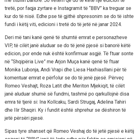
me titullin banorë. Jo vetëm që do të ketë një edicion të
tretë, por faqja zyrtare e Instagramit të “BBV” ka treguar se
kur do të nisë. Edhe pse të gjithë shpresonim se do të ishte
fundi i këtij viti, edicioni i tretë do të jetë në janar 2024.
Deri më tani kanë qenë të shumtë emrat e personazheve
VIP, të cilët janë aluduar se do të jenë pjesë si banorë këtë
edicion, por ende nuk është konfirmuar asgjë. Të ftuar sonte
në “Shqipëria Live” me Arjon Muça kanë qenë të ftuar
Monika Lubonja, Andi Vrapi dhe Liesa Haxhiasllani për të
komentuar emrat e përfolur se do të jenë pjesë. Përveç
Romeo Veshajt, Roza Latit dhe Meriton Mjekiqit, të cilët
janë aluduar shumë së fundmi, tashmë po qarkullojnë disa
emra të tjerë si: Ina Kollcaku, Sardi Strugaj, Adelina Tahiri
dhe Ilir Shaqiri. Ky i fundit është shprehur se dëshiron të
jetë përsëri pjesë.
Sipas tyre shanset që Romeo Veshaj do të jetë pjesë e këtij