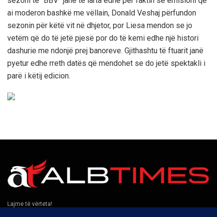
sezoni të “BBV” janë të larta edhe për faktin se emisioni që
ai moderon bashkë me vëllain, Donald Veshaj përfundon
sezonin për këtë vit në dhjetor, por Liesa mendon se jo
vetëm që do të jetë pjesë por do të kemi edhe një histori
dashurie me ndonjë prej banoreve. Gjithashtu të ftuarit janë
pyetur edhe rreth datës që mendohet se do jetë spektakli i
parë i këtij edicion.
Lajme të vërteta!