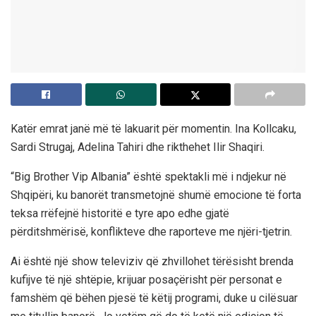
Katër emrat janë më të lakuarit për momentin. Ina Kollcaku,
Sardi Strugaj, Adelina Tahiri dhe rikthehet Ilir Shaqiri.
“Big Brother Vip Albania” është spektakli më i ndjekur në
Shqipëri, ku banorët transmetojnë shumë emocione të forta
teksa rrëfejnë historitë e tyre apo edhe gjatë
përditshmërisë, konflikteve dhe raporteve me njëri-tjetrin.
Ai është një show televiziv që zhvillohet tërësisht brenda
kufijve të një shtëpie, krijuar posaçërisht për personat e
famshëm që bëhen pjesë të këtij programi, duke u cilësuar