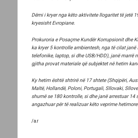
Dëmi i kryer nga këto aktivitete llogaritet të jetë 
kryesisht Evropiane.
Prokuroria e Posaçme Kundër Korrupsionit dhe Kri
ka kryer 5 kontrolle ambientesh, nga të cilat janë
telefonike, laptop, si dhe USB/HDD), janë marrë n
gjitha provat materiale që subjektet në hetim kanë
Ky hetim është shtrirë në 17 shtete (Shqipëri, Austr
Maltë, Hollandë, Poloni, Portugali, Sllovaki, Sllo
shumë se 180 kontrolle, si dhe janë arrestuar 1
angazhuar për të realizuar këto veprime hetimore
/a.r