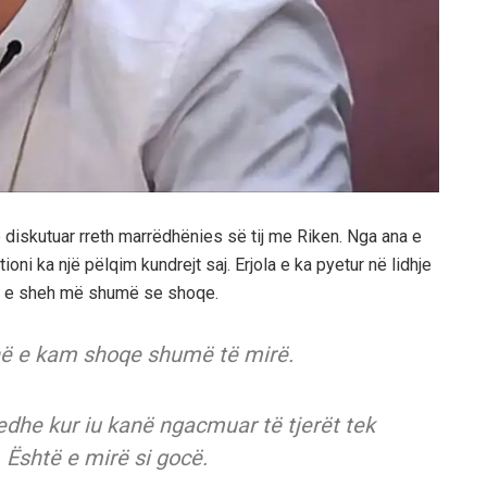
ë diskutuar rreth marrëdhënies së tij me Riken. Nga ana e
ni ka një pëlqim kundrejt saj. Erjola e ka pyetur në lidhje
uk e sheh më shumë se shoqe.
ë e kam shoqe shumë të mirë.
edhe kur iu kanë ngacmuar të tjerët tek
. Është e mirë si gocë.