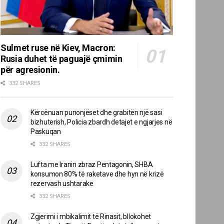
Sulmet ruse në Kiev, Macron:
Rusia duhet të paguajë çmimin
për agresionin.
332 SHARES
Kërcënuan punonjëset dhe grabitën një sasi
bizhuterish, Policia zbardh detajet e ngjarjes në
Paskuqan
332 SHARES
Lufta me Iranin zbraz Pentagonin, SHBA
konsumon 80% të raketave dhe hyn në krizë
rezervash ushtarake
332 SHARES
Zgjerimi i mbikalimit të Rinasit, bllokohet