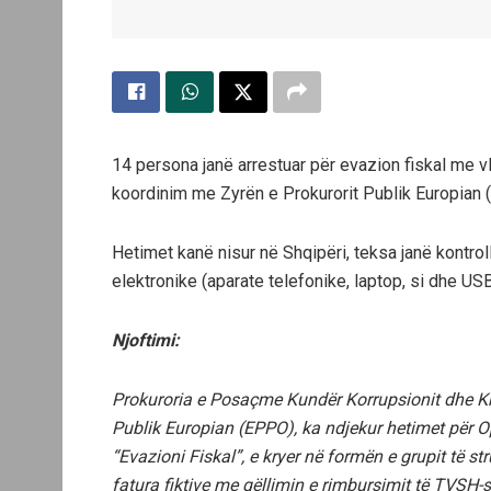
14 persona janë arrestuar për evazion fiskal me 
koordinim me Zyrën e Prokurorit Publik Europian 
Hetimet kanë nisur në Shqipëri, teksa janë kontro
elektronike (aparate telefonike, laptop, si dhe U
Njoftimi:
Prokuroria e Posaçme Kundër Korrupsionit dhe Kri
Publik Europian (EPPO), ka ndjekur hetimet për O
“Evazioni Fiskal”, e kryer në formën e grupit të str
fatura fiktive me qëllimin e rimbursimit të TVSH-