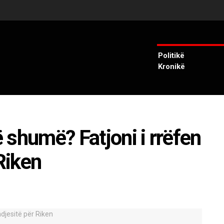
Politikë
Kronikë
 shumë? Fatjoni i rrëfen
Riken