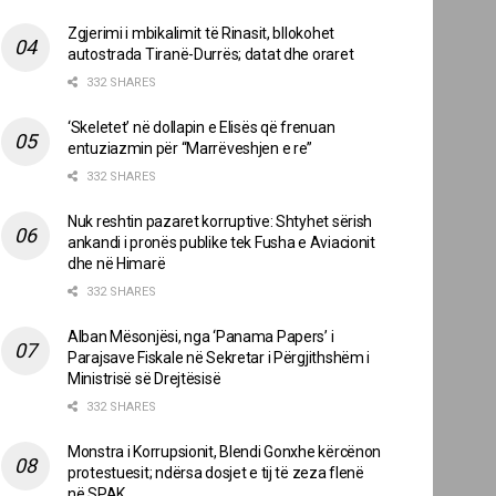
Zgjerimi i mbikalimit të Rinasit, bllokohet
autostrada Tiranë-Durrës; datat dhe oraret
332 SHARES
‘Skeletet’ në dollapin e Elisës që frenuan
entuziazmin për “Marrëveshjen e re”
332 SHARES
Nuk reshtin pazaret korruptive: Shtyhet sërish
ankandi i pronës publike tek Fusha e Aviacionit
dhe në Himarë
332 SHARES
Alban Mësonjësi, nga ‘Panama Papers’ i
Parajsave Fiskale në Sekretar i Përgjithshëm i
Ministrisë së Drejtësisë
332 SHARES
Monstra i Korrupsionit, Blendi Gonxhe kërcënon
protestuesit; ndërsa dosjet e tij të zeza flenë
në SPAK