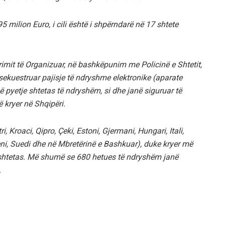
195 milion Euro, i cili është i shpërndarë në 17 shtete
mit të Organizuar, në bashkëpunim me Policinë e Shtetit,
 sekuestruar pajisje të ndryshme elektronike (aparate
ë pyetje shtetas të ndryshëm, si dhe janë siguruar të
 kryer në Shqipëri.
i, Kroaci, Qipro, Çeki, Estoni, Gjermani, Hungari, Itali,
veni, Suedi dhe në Mbretërinë e Bashkuar), duke kryer më
4 shtetas. Më shumë se 680 hetues të ndryshëm janë
.