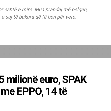
or është e mirë. Mua prandaj më pëlqen,
t e saj të bukura që të bën për vete.
5 milionë euro, SPAK
 me EPPO, 14 të