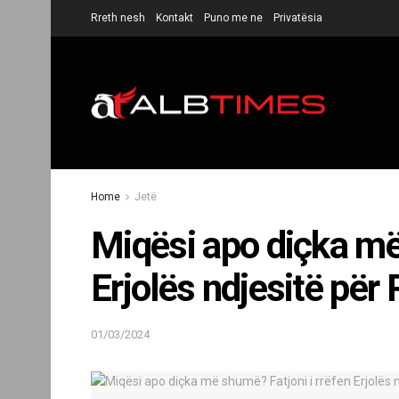
Rreth nesh
Kontakt
Puno me ne
Privatësia
Home
Jetë
Miqësi apo diçka më
Erjolës ndjesitë për 
01/03/2024