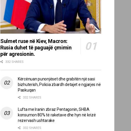
Sulmet ruse në Kiev, Macron:
Rusia duhet të paguajë çmimin
për agresionin.
332 SHARES
Kërcënuan punonjëset dhe grabitën një sasi
bizhuterish, Policia zbardh detajet e ngjarjes në
Paskuqan
332 SHARES
Lufta me Iranin zbraz Pentagonin, SHBA
konsumon 80% të raketave dhe hyn në krizë
rezervash ushtarake
332 SHARES