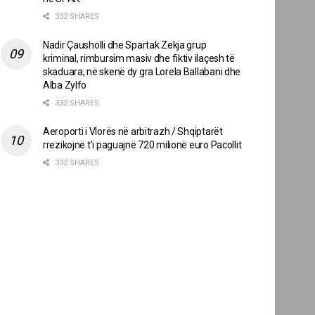
332 SHARES
Nadir Çausholli dhe Spartak Zekja grup
kriminal, rimbursim masiv dhe fiktiv ilaçesh të
skaduara, në skenë dy gra Lorela Ballabani dhe
Alba Zylfo
332 SHARES
Aeroporti i Vlorës në arbitrazh / Shqiptarët
rrezikojnë t’i paguajnë 720 milionë euro Pacollit
332 SHARES