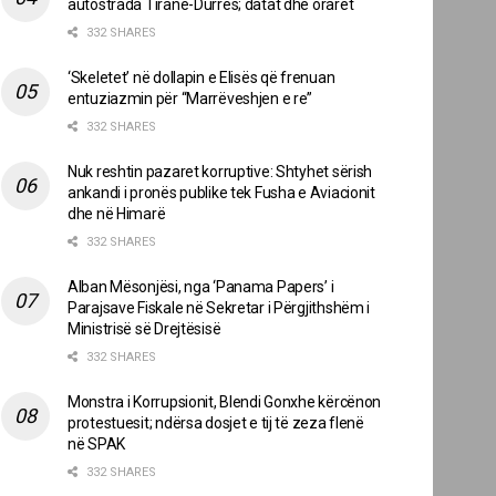
autostrada Tiranë-Durrës; datat dhe oraret
332 SHARES
‘Skeletet’ në dollapin e Elisës që frenuan
entuziazmin për “Marrëveshjen e re”
332 SHARES
Nuk reshtin pazaret korruptive: Shtyhet sërish
ankandi i pronës publike tek Fusha e Aviacionit
dhe në Himarë
332 SHARES
Alban Mësonjësi, nga ‘Panama Papers’ i
Parajsave Fiskale në Sekretar i Përgjithshëm i
Ministrisë së Drejtësisë
332 SHARES
Monstra i Korrupsionit, Blendi Gonxhe kërcënon
protestuesit; ndërsa dosjet e tij të zeza flenë
në SPAK
332 SHARES