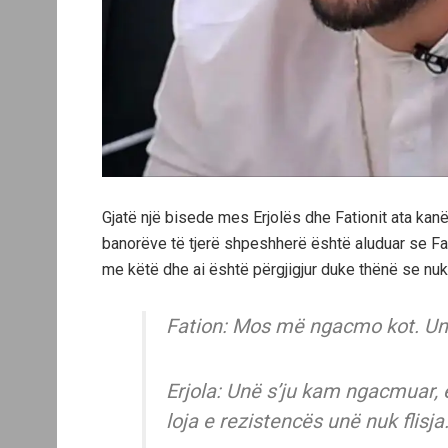
Gjatë një bisede mes Erjolës dhe Fationit ata kan
banorëve të tjerë shpeshherë është aluduar se Fatio
me këtë dhe ai është përgjigjur duke thënë se n
Fation: Mos më ngacmo kot. Un
Erjola: Unë s’ju kam ngacmuar, 
loja e rezistencës unë nuk flisja