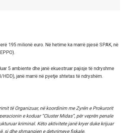
vlerë 195 milionë euro. Në hetime ka marrë pjesë SPAK, në
(EPPO).
lluar 5 ambiente dhe janë ekuestruar pajisje të ndryshme
SB/HDD), janë marrë në pyetje shtetas të ndryshëm.
mit të Organizuar, në koordinim me Zyrën e Prokurorit
peracionin e koduar “Cluster Midas”, për veprën penale
ukturuar kriminal. Këto aktivitete janë kryer duke krijuar
së, si dhe shmangien e detyrimeve fiskale.