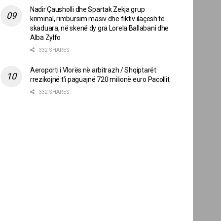
Nadir Çausholli dhe Spartak Zekja grup
kriminal, rimbursim masiv dhe fiktiv ilaçesh të
skaduara, në skenë dy gra Lorela Ballabani dhe
Alba Zylfo
332 SHARES
Aeroporti i Vlorës në arbitrazh / Shqiptarët
rrezikojnë t’i paguajnë 720 milionë euro Pacollit
332 SHARES