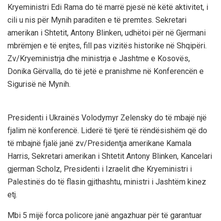
Kryeministri Edi Rama do të marrë pjesë në këtë aktivitet, i
cili u nis për Mynih paraditen e të premtes. Sekretari
amerikan i Shtetit, Antony Blinken, udhëtoi për në Gjermani
mbrëmjen e të enjtes, fill pas vizitës historike në Shqipëri.
Zv/Kryeministrja dhe ministrja e Jashtme e Kosovës,
Donika Gërvalla, do të jetë e pranishme në Konferencën e
Sigurisë në Mynih.
Presidenti i Ukrainës Volodymyr Zelensky do të mbajë një
fjalim në konferencë. Liderë të tjerë të rëndësishëm që do
të mbajnë fjalë janë zv/Presidentja amerikane Kamala
Harris, Sekretari amerikan i Shtetit Antony Blinken, Kancelari
gjerman Scholz, Presidenti i Izraelit dhe Kryeministri i
Palestinës do të flasin gjithashtu, ministri i Jashtëm kinez
etj.
Mbi 5 mijë forca policore janë angazhuar për të garantuar