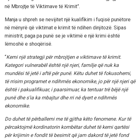
në Mbrojtje të Viktimave të Krimit”.
Manja u shpreh se nevijitet një kualifikim i fuqisë punëtore
në mënyrë që viktimat e krimit të ndihen dinjitozë. Sipas
ministrit, paga pa punë se je viktimë e një krimi është
lëmoshë e shoqërisë.
“
Kemi një strategji për mbrojtjen e viktimave të krimit.
Kategori vulnerabël është një njeri, familje që nuk ka
mundësi të jetë i aftë për punë. Këtu duhet të fokusohemi,
të rrisim programet e ndihmës ekonomike, jo për një njeri që
është i pakualifikuar, i paarsimuar, ka tentuar trë bëjë një
punë dhe s’ia ka mbajtur dhe rri në dyert e ndihmës
ekonomike.
Do duhet të përballemi me të gjitha këto fenomene. Kur të
përcaktojmë kordinatorin kombëtar duhet të kemi qartësi
për krijimin e fondit të besimit që jam dakord të jetë fond