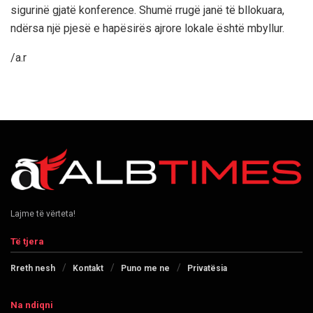
sigurinë gjatë konference. Shumë rrugë janë të bllokuara,
ndërsa një pjesë e hapësirës ajrore lokale është mbyllur.
/a.r
Lajme të vërteta!
Të tjera
Rreth nesh
Kontakt
Puno me ne
Privatësia
Na ndiqni