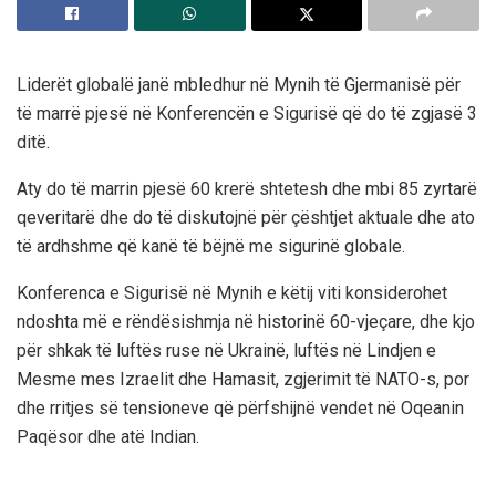
Liderët globalë janë mbledhur në Mynih të Gjermanisë për
të marrë pjesë në Konferencën e Sigurisë që do të zgjasë 3
ditë.
Aty do të marrin pjesë 60 krerë shtetesh dhe mbi 85 zyrtarë
qeveritarë dhe do të diskutojnë për çështjet aktuale dhe ato
të ardhshme që kanë të bëjnë me sigurinë globale.
Konferenca e Sigurisë në Mynih e këtij viti konsiderohet
ndoshta më e rëndësishmja në historinë 60-vjeçare, dhe kjo
për shkak të luftës ruse në Ukrainë, luftës në Lindjen e
Mesme mes Izraelit dhe Hamasit, zgjerimit të NATO-s, por
dhe rritjes së tensioneve që përfshijnë vendet në Oqeanin
Paqësor dhe atë Indian.