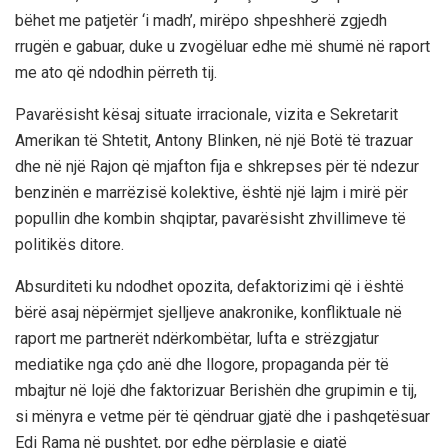
bëhet me patjetër ‘i madh’, mirëpo shpeshherë zgjedh
rrugën e gabuar, duke u zvogëluar edhe më shumë në raport
me ato që ndodhin përreth tij.
Pavarësisht kësaj situate irracionale, vizita e Sekretarit
Amerikan të Shtetit, Antony Blinken, në një Botë të trazuar
dhe në një Rajon që mjafton fija e shkrepses për të ndezur
benzinën e marrëzisë kolektive, është një lajm i mirë për
popullin dhe kombin shqiptar, pavarësisht zhvillimeve të
politikës ditore.
Absurditeti ku ndodhet opozita, defaktorizimi që i është
bërë asaj nëpërmjet sjelljeve anakronike, konfliktuale në
raport me partnerët ndërkombëtar, lufta e strëzgjatur
mediatike nga çdo anë dhe llogore, propaganda për të
mbajtur në lojë dhe faktorizuar Berishën dhe grupimin e tij,
si mënyra e vetme për të qëndruar gjatë dhe i pashqetësuar
Edi Rama në pushtet, por edhe përplasje e gjatë