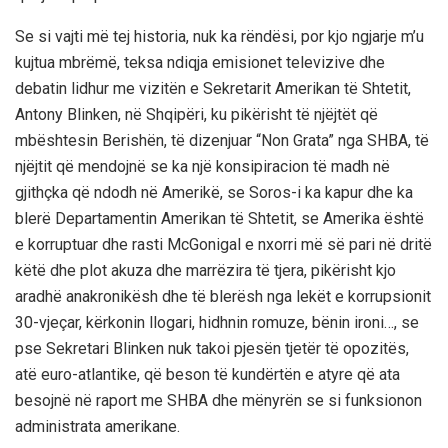
Se si vajti më tej historia, nuk ka rëndësi, por kjo ngjarje m’u
kujtua mbrëmë, teksa ndiqja emisionet televizive dhe
debatin lidhur me vizitën e Sekretarit Amerikan të Shtetit,
Antony Blinken, në Shqipëri, ku pikërisht të njëjtët që
mbështesin Berishën, të dizenjuar “Non Grata” nga SHBA, të
njëjtit që mendojnë se ka një konsipiracion të madh në
gjithçka që ndodh në Amerikë, se Soros-i ka kapur dhe ka
blerë Departamentin Amerikan të Shtetit, se Amerika është
e korruptuar dhe rasti McGonigal e nxorri më së pari në dritë
këtë dhe plot akuza dhe marrëzira të tjera, pikërisht kjo
aradhë anakronikësh dhe të blerësh nga lekët e korrupsionit
30-vjeçar, kërkonin llogari, hidhnin romuze, bënin ironi…, se
pse Sekretari Blinken nuk takoi pjesën tjetër të opozitës,
atë euro-atlantike, që beson të kundërtën e atyre që ata
besojnë në raport me SHBA dhe mënyrën se si funksionon
administrata amerikane.