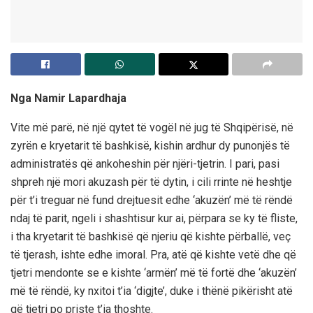
Nga Namir Lapardhaja
Vite më parë, në një qytet të vogël në jug të Shqipërisë, në
zyrën e kryetarit të bashkisë, kishin ardhur dy punonjës të
administratës që ankoheshin për njëri-tjetrin. I pari, pasi
shpreh një mori akuzash për të dytin, i cili rrinte në heshtje
për t’i treguar në fund drejtuesit edhe ‘akuzën’ më të rëndë
ndaj të parit, ngeli i shashtisur kur ai, përpara se ky të fliste,
i tha kryetarit të bashkisë që njeriu që kishte përballë, veç
të tjerash, ishte edhe imoral. Pra, atë që kishte vetë dhe që
tjetri mendonte se e kishte ‘armën’ më të fortë dhe ‘akuzën’
më të rëndë, ky nxitoi t’ia ‘digjte’, duke i thënë pikërisht atë
që tjetri po priste t’ia thoshte.