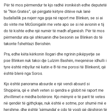
Për të mos përmendur te kjo radhë ironikësh edhe deputetë
të “Non Gratës”, që përgjatë këtyre ditëve nuk lanë
budallallik pa nxjerr nga goja në raport me Blinken, se si ai
do vinte me McGonigalin me vete apo se si në avionin e tij
do të kishte edhe një numër të madh afganësh. Për të mos
përmendur ata që shkruanin dhe besonin se Blinken do të
takonte fshehtazi Berishën.
Pra, edhe këta kërkonin llogari dhe ngrinin pikëpyetje se
pse Blinken nuk takoi dje Lulzim Bashën, meqenëse idhulli i
tyre është mbyllur në katin e 8-të me porosi të Blinkenit, që
është blerë nga Soros.
Kjo është panorama absurde e një vendi absurd si
Shqipëria, që e sheh veten si qendra e globit në raport me
zhvillimet e mëdha botërore. Kjo mënyrë e të parit të vetes
në qendër të gjithçkaje, nuk është e sotme, por shumë më e
hershme, dhe është ‘sëmundja’ e çdo të vogli që dëshiron të