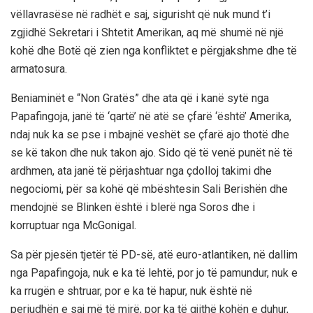
vëllavrasëse në radhët e saj, sigurisht që nuk mund t’i
zgjidhë Sekretari i Shtetit Amerikan, aq më shumë në një
kohë dhe Botë që zien nga konfliktet e përgjakshme dhe të
armatosura.
Beniaminët e “Non Gratës” dhe ata që i kanë sytë nga
Papafingoja, janë të ‘qartë’ në atë se çfarë ‘është’ Amerika,
ndaj nuk ka se pse i mbajnë veshët se çfarë ajo thotë dhe
se kë takon dhe nuk takon ajo. Sido që të venë punët në të
ardhmen, ata janë të përjashtuar nga çdolloj takimi dhe
negociomi, për sa kohë që mbështesin Sali Berishën dhe
mendojnë se Blinken është i blerë nga Soros dhe i
korruptuar nga McGonigal.
Sa për pjesën tjetër të PD-së, atë euro-atlantiken, në dallim
nga Papafingoja, nuk e ka të lehtë, por jo të pamundur, nuk e
ka rrugën e shtruar, por e ka të hapur, nuk është në
periudhën e saj më të mirë, por ka të gjithë kohën e duhur,