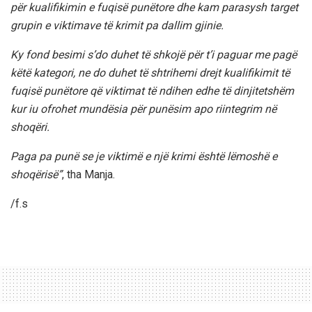
për kualifikimin e fuqisë punëtore dhe kam parasysh target
grupin e viktimave të krimit pa dallim gjinie.
Ky fond besimi s’do duhet të shkojë për t’i paguar me pagë
këtë kategori, ne do duhet të shtrihemi drejt kualifikimit të
fuqisë punëtore që viktimat të ndihen edhe të dinjitetshëm
kur iu ofrohet mundësia për punësim apo riintegrim në
shoqëri.
Paga pa punë se je viktimë e një krimi është lëmoshë e
shoqërisë”
, tha Manja.
/f.s