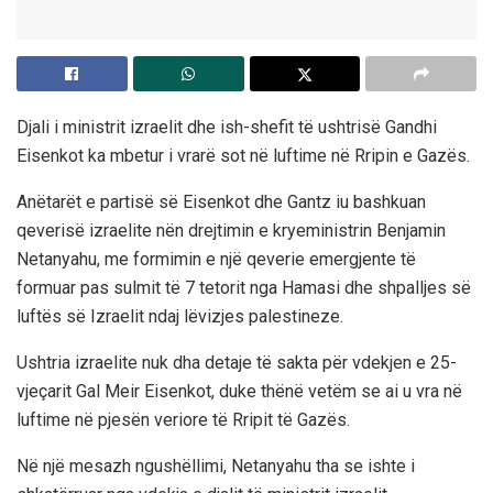
Djali i ministrit izraelit dhe ish-shefit të ushtrisë Gandhi
Eisenkot ka mbetur i vrarë sot në luftime në Rripin e Gazës.
Anëtarët e partisë së Eisenkot dhe Gantz iu bashkuan
qeverisë izraelite nën drejtimin e kryeministrin Benjamin
Netanyahu, me formimin e një qeverie emergjente të
formuar pas sulmit të 7 tetorit nga Hamasi dhe shpalljes së
luftës së Izraelit ndaj lëvizjes palestineze.
Ushtria izraelite nuk dha detaje të sakta për vdekjen e 25-
vjeçarit Gal Meir Eisenkot, duke thënë vetëm se ai u vra në
luftime në pjesën veriore të Rripit të Gazës.
Në një mesazh ngushëllimi, Netanyahu tha se ishte i