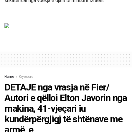
shkatërruar nga vdekja e djalit të ministrit izraelit.
Home
Kryesore
DETAJE nga vrasja në Fier/
Autori e qëlloi Elton Javorin nga
makina, 41-vjeçari iu
kundërpërgjigj të shtënave me
armë, e