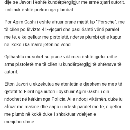
dije se Javori i është kundërpërgjigjur me armë zjarri autorit,
i cili nuk është prekur nga plumbat.
Por Agim Gashi i është afruar pranë mjetit tip “Porsche”, me
të cilën po lëvizte 41-vjeçari dhe pasi është vënë paralel
me të, e ka qëlluar me pistoletë, ndërsa plumbi që e kapur
në kokë i ka marrë jetën në vend.
Gjithashtu mësohet se pranë viktimës është gjetur edhe
arma pistoletë me të cilën iu kundërpërgjigj të shtënave të
autorit.
Elton Javori u ekzekutua në atentatin e djeshëm në mes të
qytetit të Fierit nga autori i dyshuar Agim Gashi, i cili
ndodhet në kërkim nga Policia. Ai e ndoqi viktimën, duke iu
afruar me makinë dhe sapo u ndesh paralel me të, e qëlloi
me plumb në kokë duke i shkaktuar vdekjen e
menjëhershme.