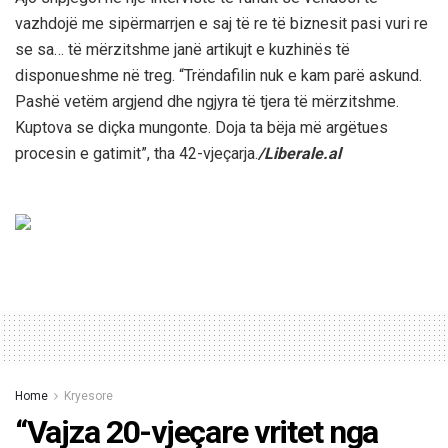
vazhdojë me sipërmarrjen e saj të re të biznesit pasi vuri re
se sa… të mërzitshme janë artikujt e kuzhinës të
disponueshme në treg. “Trëndafilin nuk e kam parë askund.
Pashë vetëm argjend dhe ngjyra të tjera të mërzitshme.
Kuptova se diçka mungonte. Doja ta bëja më argëtues
procesin e gatimit”, tha 42-vjeçarja.
/Liberale.al
Home
Kryesore
“Vajza 20-vjeçare vritet nga