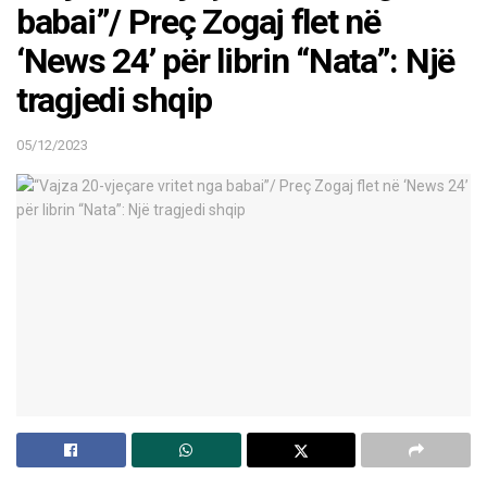
babai”/ Preç Zogaj flet në
‘News 24’ për librin “Nata”: Një
tragjedi shqip
05/12/2023