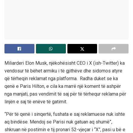
Miliarderi Elon Musk, njëkohësisht CEO i X (ish-Twitter) ka
vendosur të bëhet armiku i të gjithëve dhe sidomos atyre
që tërheqin reklamat nga platforma. Radha duket se ka
qenë e Paris Hilton, e cila ka marrë një koment të ashpër
nga manjati, pas vendimit të saj për të tërhequr reklama për
linjën e saj të enëve të gatimit.
“Për të qenë i sinqertë, fushata e saj reklamuese nuk ishte
aq bindëse. Mendoj se Parisi nuk gatuan aq shumë”,
shkruan në postimin e tij pronari 52-vjeçar i “X”, pasi u bë e