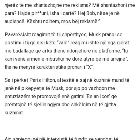
njerëz të më shantazhojnë me reklama? Më shantazhoni me
para? Hajde pir**uni, isha i qartë? Hej Bob, nëse je në
audiencë. Kështu ndihem, mos bëj reklamë.”
Pavarësisht reagimit të tij shpërthyes, Musk pranoi se
postimi i tij që nisi këtë “valë” reagimi ishte një nga gjërat
më budallaqe që ai ka thënë ndonjëherë në platformë. “Iu
kam vënë armën e mbushur në dorë atyre që më urrejnë”,
tha në mënyrë karakteristike pronari i “X”.
Sa i përket Paris Hilton, aftësitë e saj në kuzhinë mund të
jenë në pikëpyetje të Musk, por ajo po vazhdon me
entuziazëm të promovojë enë gatimi ‘Be an Icon’ që
premtojnë të sjellin ngjyra dhe shkëlqim në të gjitha
kuzhinat.
Ajo shpjegoi në një intervistë të fundit se vendosi të