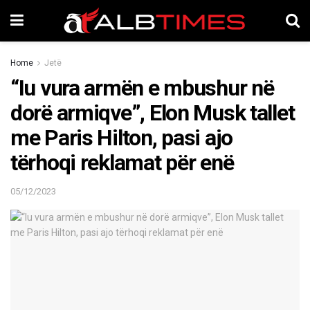
Home
Jetë
“Iu vura armën e mbushur në
dorë armiqve”, Elon Musk tallet
me Paris Hilton, pasi ajo
tërhoqi reklamat për enë
05/12/2023