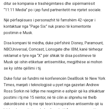
ditur se kompania e trashëgimtares dhe sipërmarrësit
“11:11 Media” po i jep fund partneritetit me rrjetet sociale.
Një përfaqësues i personazhit të famshëm 42-vjeçar i
kontaktuar nga “Page Six” nuk pranoi të komentonte
postimin e Musk.
Disa kompani të mëdha, duke përfshirë Disney, Paramount,
NBCUniversal, Comcast, Lionsgate dhe IBM, kanë tërhequr
reklamat e tyre nga “X” për shkak të disa postimeve të
Musk që ishin etiketuar antisemitike, megjithëse ai mohon
se ky ishte qëllimi i tij.
Duke folur së fundmi në konferencën DealBook të New York
Times, manjati i teknologjisë u pyet nga gazetari Andrew
Ross Sorkin në lidhje me reagimin e ashpër që ka shkaktuar
postimi i tij më 15 nëntor, në të cilin ai shprehu në thelb
dakordësinë e tij me një teori konspirative antisemite që iu