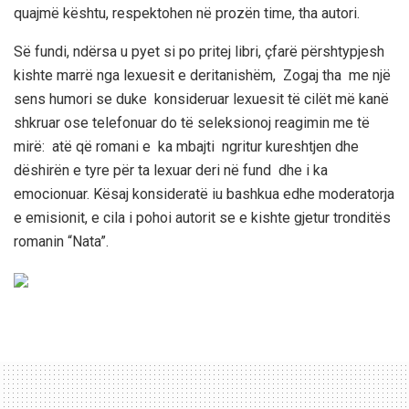
quajmë kështu, respektohen në prozën time, tha autori.
Së fundi, ndërsa u pyet si po pritej libri, çfarë përshtypjesh
kishte marrë nga lexuesit e deritanishëm, Zogaj tha me një
sens humori se duke konsideruar lexuesit të cilët më kanë
shkruar ose telefonuar do të seleksionoj reagimin me të
mirë: atë që romani e ka mbajti ngritur kureshtjen dhe
dëshirën e tyre për ta lexuar deri në fund dhe i ka
emocionuar. Kësaj konsideratë iu bashkua edhe moderatorja
e emisionit, e cila i pohoi autorit se e kishte gjetur tronditës
romanin “Nata”.