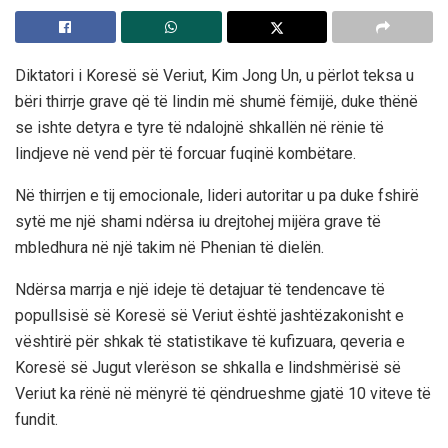
Diktatori i Koresë së Veriut, Kim Jong Un, u përlot teksa u
bëri thirrje grave që të lindin më shumë fëmijë, duke thënë
se ishte detyra e tyre të ndalojnë shkallën në rënie të
lindjeve në vend për të forcuar fuqinë kombëtare.
Në thirrjen e tij emocionale, lideri autoritar u pa duke fshirë
sytë me një shami ndërsa iu drejtohej mijëra grave të
mbledhura në një takim në Phenian të dielën.
Ndërsa marrja e një ideje të detajuar të tendencave të
popullsisë së Koresë së Veriut është jashtëzakonisht e
vështirë për shkak të statistikave të kufizuara, qeveria e
Koresë së Jugut vlerëson se shkalla e lindshmërisë së
Veriut ka rënë në mënyrë të qëndrueshme gjatë 10 viteve të
fundit.