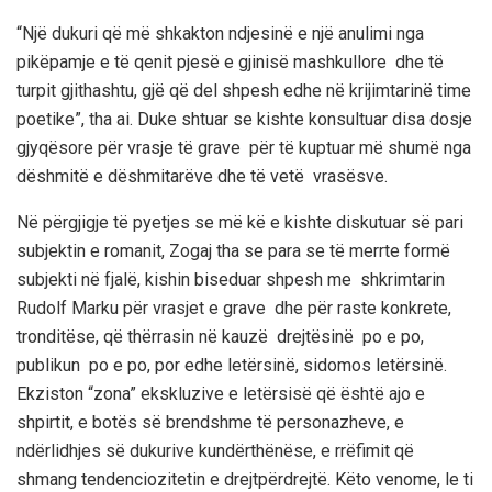
“Një dukuri që më shkakton ndjesinë e një anulimi nga
pikëpamje e të qenit pjesë e gjinisë mashkullore dhe të
turpit gjithashtu, gjë që del shpesh edhe në krijimtarinë time
poetike”, tha ai. Duke shtuar se kishte konsultuar disa dosje
gjyqësore për vrasje të grave për të kuptuar më shumë nga
dëshmitë e dëshmitarëve dhe të vetë vrasësve.
Në përgjigje të pyetjes se më kë e kishte diskutuar së pari
subjektin e romanit, Zogaj tha se para se të merrte formë
subjekti në fjalë, kishin biseduar shpesh me shkrimtarin
Rudolf Marku për vrasjet e grave dhe për raste konkrete,
tronditëse, që thërrasin në kauzë drejtësinë po e po,
publikun po e po, por edhe letërsinë, sidomos letërsinë.
Ekziston “zona” ekskluzive e letërsisë që është ajo e
shpirtit, e botës së brendshme të personazheve, e
ndërlidhjes së dukurive kundërthënëse, e rrëfimit që
shmang tendenciozitetin e drejtpërdrejtë. Këto venome, le ti