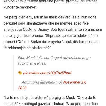
kërkon komuniteteve hebraike për të “promovuar urrejtjen
kundër të bardhëve”.
Në përgjigjen e tij, Musk në thelb deklaroi se ai nuk do të
përkulet para shantazheve dhe në mënyrë specifike
shënjestroi CEO-n e Disney, Bob Iger, i cili ishte i pranishëm
në të njëjtën konferencë. “Shpresoj që ata të ndalojnë,” tha
pronari i “X”, me Sorkin duke pyetur “a nuk dëshironi që ata
të reklamojnë në platformë?”
Elon Musk tells contingent advertisers to go
fuck themselves.
pic.twitter.com/dYpTaN2had
— Amiri King (@AmiriKing)
November 29,
2023
“Le të mos bëjmë reklama”, përgjigjet Musk. “Çfarë do të
thuash?” këmbëngul gazetari i hutuar. “A po përpiqen disa