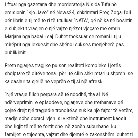
I ftuar nga gazetarja dhe morderatorja Nisida Tufa në
emisionin “Kjo Javë” në News24, shkrimtari Preç Zogaj foli
për librin e tij më të ri të titulluar “NATA”, që në ka në boshtin
e subjektit vrasjen e një vajze njëzet vjeçare me emrin
Marjana nga babai i saj. Duhet theksuar se romani i tij u
mirëprit nga lexuesit dhe shënoi sukses menjëherë pas
publikimit.
Rreth ngjarjes tragjike pulson realiteti kompleks i jetës
shqiptare të ditëve tona, për të cilin shkrimtari u shpreh se
ka dashur ta sjellë në veprën e tij si një afresk.
“Një vrasje fillon përpara së të ndodhë, tha ai. Në
ndërveprimin e episodeve, ngjarjeve dhe rrethanave që
çojnë drejt një tragjedie tronditëse nuk ka një fajtor të vetëm,
madje edhe doraci vjen si viktimë dhe instrument kaosit
dhe ligjit të më të fortit dhe në zonën suburbane ku
familjet e thjeshta, vajzat dhe djemtë e zakonshëm duhet ti