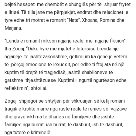
bëjnë hesapet me dhembët e xhunglës për të shijuar frytet
e lirisë. Të tilla janë me përpjekjet, ëndrrat dhe relacionet e
tyre edhe tri motrat e romanit “Nata”, Xhoana, Romina dhe
Marjana.
“Lënda e romanit mikson ngjarje reale me ngjarje fiksion”,
tha Zogaj. “Duke hyrë me mjetet e letërsisë brenda një
ngjarjeje të jashtëzakonshme, qëllimi im ka qenë jo vetëm
të përçoj emocione te lexuesit, por edhe ti ftoj ata në një
kuptim të drejtë të tragjedisë, jashtë shablloneve të
gatshme thjeshtëzuese. Kuptimi i ngurtë ngurtëson edhe
reflektimin”, shtoi ai.
Zogaj shpjegoi se shtytjen për shkruarjen së këtij romani
tragjik e kishte marrë nga raste reale të rënies së vajzave
dhe grave viktima të dhunës në familjeve dhe jashtë
familjes nga burrat, ish burrat, të dashurit, ish të dashurit,
nga tutorë e kriminelë.