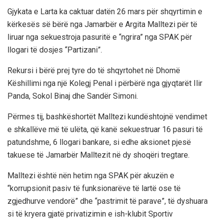
Gjykata e Larta ka caktuar datën 26 mars për shqyrtimin e
kërkesës së bërë nga Jamarbër e Argita Malltezi për të
liruar nga sekuestroja pasuritë e “ngrira” nga SPAK për
llogari të dosjes “Partizani”.
Rekursi i bërë prej tyre do të shqyrtohet në Dhomë
Këshillimi nga një Kolegj Penal i përbërë nga gjyqtarët Ilir
Panda, Sokol Binaj dhe Sandër Simoni.
Përmes tij, bashkëshortët Malltezi kundështojnë vendimet
e shkallëve më të ulëta, që kanë sekuestruar 16 pasuri të
patundshme, 6 llogari bankare, si edhe aksionet pjesë
takuese të Jamarbër Malltezit në dy shoqëri tregtare.
Malltezi është nën hetim nga SPAK për akuzën e
“korrupsionit pasiv të funksionarëve të lartë ose të
zgjedhurve vendorë” dhe “pastrimit të parave”, të dyshuara
si të kryera gjatë privatizimin e ish-klubit Sportiv