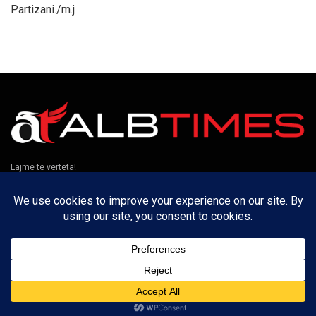
Partizani./m.j
Lajme të vërteta!
Të tjera
Rreth nesh
Kontakt
Puno me ne
Privatësia
Na ndiqni