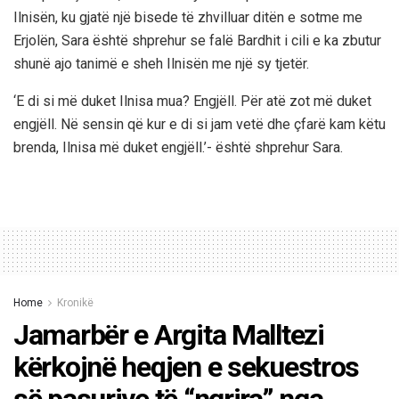
Ilnisën, ku gjatë një bisede të zhvilluar ditën e sotme me
Erjolën, Sara është shprehur se falë Bardhit i cili e ka zbutur
shunë ajo tanimë e sheh Ilnisën me një sy tjetër.
‘E di si më duket Ilnisa mua? Engjëll. Për atë zot më duket
engjëll. Në sensin që kur e di si jam vetë dhe çfarë kam këtu
brenda, Ilnisa më duket engjëll.’- është shprehur Sara.
Home
Kronikë
Jamarbër e Argita Malltezi
kërkojnë heqjen e sekuestros
së pasurive të “ngrira” nga