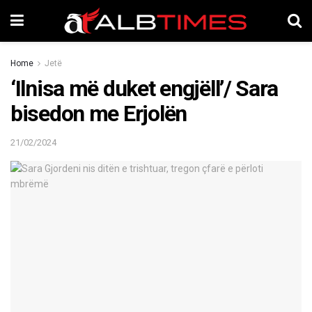
Home
Jetë
‘Ilnisa më duket engjëll’/ Sara
bisedon me Erjolën
21/02/2024