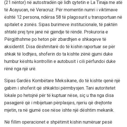
(21 nëntor) në autostradën që lidh qytetin e La Tinaja me atë
të Acayucan, në Veracruz. Për momentin numri i viktimave
është 12 persona, ndërsa 58 të plagosurit u transportuan në
spitalet e zonës. Sipas burimeve institucionale, të paktën
shtatë prej tyre janë në gjendje të rëndë. Prokuroria e
Përgjithshme po heton për zbardhjen e shkaqeve të
aksidentit. Disa dëshmitarë do të kishin raportuar se për
shkak të lodhjes, shoferin do ta kishte zënë gjumi duke
humbur kështu kontrollin e autobusit i cili përfundoi duke
rënë nga një urë.
Sipas Gardës Kombëtare Meksikane, do të kishte qenë një
gabim i shoferit që shkaktoi përmbysjen. Tani autoritetet
lokale po hetojnë për të kuptuar nëse, siç u tha nga disa
pasagjerë që i mbijetuan përplasjes, njeriu që drejtonte
mjetin, ra në gjumë ose nëse ishte një dështim mekanik.
Në fillim operacionet e shpëtimit kishin numëruar pesë