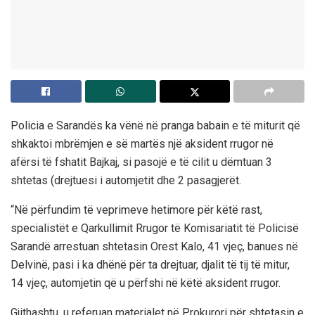
Policia e Sarandës ka vënë në pranga babain e të miturit që
shkaktoi mbrëmjen e së martës një aksident rrugor në
afërsi të fshatit Bajkaj, si pasojë e të cilit u dëmtuan 3
shtetas (drejtuesi i automjetit dhe 2 pasagjerët.
“Në përfundim të veprimeve hetimore për këtë rast,
specialistët e Qarkullimit Rrugor të Komisariatit të Policisë
Sarandë arrestuan shtetasin Orest Kalo, 41 vjeç, banues në
Delvinë, pasi i ka dhënë për ta drejtuar, djalit të tij të mitur,
14 vjeç, automjetin që u përfshi në këtë aksident rrugor.
Gjithashtu, u referuan materialet në Prokurori për shtetasin e