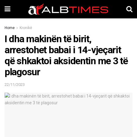
Home
Kronikë
I dha makinën të birit,
arrestohet babai i 14-vjeçarit
që shkaktoi aksidentin me 3 të
plagosur
22/11/2023