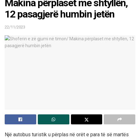
Makina përplaset me shtyllën,
12 pasagjerë humbin jetën
22/11/2023
Një autobus turistik u përplas në orët e para të së martës