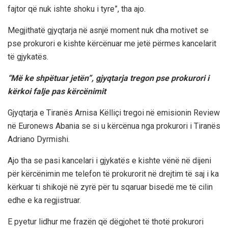
fajtor që nuk ishte shoku i tyre”, tha ajo.
Megjithatë gjyqtarja në asnjë moment nuk dha motivet se
pse prokurori e kishte kërcënuar me jetë përmes kancelarit
të gjykatës.
“Më ke shpëtuar jetën”, gjyqtarja tregon pse prokurori i
kërkoi falje pas kërcënimit
Gjyqtarja e Tiranës Arnisa Këlliçi tregoi në emisionin Review
në Euronews Abania se si u kërcënua nga prokurori i Tiranës
Adriano Dyrmishi.
Ajo tha se pasi kancelari i gjykatës e kishte vënë në dijeni
për kërcënimin me telefon të prokurorit në drejtim të saj i ka
kërkuar ti shikojë në zyrë për tu sqaruar bisedë me të cilin
edhe e ka regjistruar.
E pyetur lidhur me frazën që dëgjohet të thotë prokurori