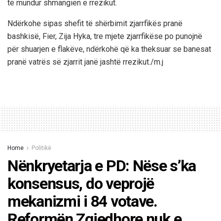
të mundur shmangien e rrezikut.
Ndërkohe sipas shefit të shërbimit zjarrfikës pranë
bashkisë, Fier, Zija Hyka, tre mjete zjarrfikëse po punojnë
për shuarjen e flakëve, ndërkohë që ka theksuar se banesat
pranë vatrës së zjarrit janë jashtë rrezikut./m.j
Home
Politikë
Nënkryetarja e PD: Nëse s’ka
konsensus, do veprojë
mekanizmi i 84 votave.
Reformën Zgjedhore nuk e