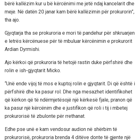
bërë kallëzim kur u bë kërcënimi me jetë ndaj kancelarit dhe
meje. Në datën 20 janar kam bërë kallëzimin për prokurorin”,
tha ajo.
Gjyqtarja tha se prokuroria e mori të pandehur për shkruarjen
e letrës kërcënuese për të mbuluar kërcënimin e prokurorit
Ardian Dyrmishi.
Ajo kërkoi që prokuroria të hetojë rastin duke përfshirë dhe
rolin e ish-gjyqtarit Micko.
“Unë ende vijoj të mos e kuptoj rolin e gjyqtarit. Di që është i
përfshirë dhe ka pasur rol. Dhe nga mesazhet identifikohet
që kërkon që të ndërmjetësojë një kërkesë fjale, pranon që
ka pasur një kërcënim dhe e justifikon që roli i tij i mbetej
prokurorisë të zbulonte për rrethanat.
Edhe pse unë e kam vendosur audion në shërbim të
prokurorisë, prokuroria brenda 4 ditëve donte të gjente një