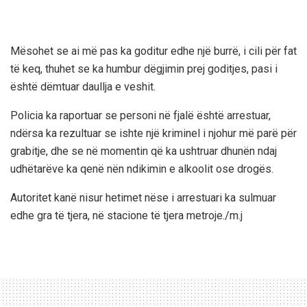
Mësohet se ai më pas ka goditur edhe një burrë, i cili për fat
të keq, thuhet se ka humbur dëgjimin prej goditjes, pasi i
është dëmtuar daullja e veshit.
Policia ka raportuar se personi në fjalë është arrestuar,
ndërsa ka rezultuar se ishte një kriminel i njohur më parë për
grabitje, dhe se në momentin që ka ushtruar dhunën ndaj
udhëtarëve ka qenë nën ndikimin e alkoolit ose drogës.
Autoritet kanë nisur hetimet nëse i arrestuari ka sulmuar
edhe gra të tjera, në stacione të tjera metroje./m.j