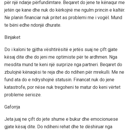
për një ndarje përfundimtare. Beqaret do jene te kënaqur me
jetën qe kane dhe nuk do kërkojnë me ngulm princin e kaltër.
Ne planin financiar nuk pritet as problemi me i vogël. Mund
te bëni edhe ndonjë dhurate.
Binjaket
Do i kaloni te gjitha vështirësitë e jetës suaj ne çift gjate
kësaj dite dhe do jeni me optimiste për te ardhmen. Nga
mesdita mund te keni një surprize nga partneri. Beqaret do
zbulojnë kënaqësi te reja dhe do ndihen për mrekulli. Me ne
fund ata do e ndryshojnë statusin. Financat nuk do jene
katastrofe, por nëse nuk tregoheni te matur do keni vërtet
probleme serioze.
Gaforrja
Jeta juaj ne çift do jete shume e bukur dhe emocionuese
gjate kësaj dite. Do ndiheni rehat dhe te dëshiruar nga