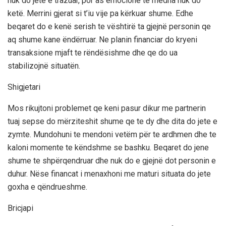
nuk do jete e trazuar, por as emocione te mëdha nuk do
ketë. Merrini gjerat si t’iu vije pa kërkuar shume. Edhe
beqaret do e kenë serish te vështirë ta gjejnë personin qe
aq shume kane ëndërruar. Ne planin financiar do kryeni
transaksione mjaft te rëndësishme dhe qe do ua
stabilizojnë situatën.
Shigjetari
Mos rikujtoni problemet qe keni pasur dikur me partnerin
tuaj sepse do mërziteshit shume qe te dy dhe dita do jete e
zymte. Mundohuni te mendoni vetëm për te ardhmen dhe te
kaloni momente te këndshme se bashku. Beqaret do jene
shume te shpërqendruar dhe nuk do e gjejnë dot personin e
duhur. Nëse financat i menaxhoni me maturi situata do jete
goxha e qëndrueshme.
Bricjapi