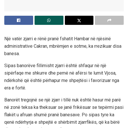
Një vatër zjarri e rënë pranë fshatit Hambar në njësinë
administrative Cakran, mbrëmjen e sotme, ka rrezikuar disa
banesa.
Sipas banorëve fillimisht zjarri është shfaqur në një
sipërfaqe me shkurre dhe pemë në afërsi te lumit Vjosa,
ndërkohë që është përhapur me shpejtësi i favorizuar nga
era e fortë.
Banorët tregojnë se një zjarr i tillë nuk është hasur më parë
në zonë teksa ka theksuar se janë frikësuar se tepërmi pasi
flakët u afruan shumë pranë banesave. Po sipas tyre ka
qenë ndërhyrja e shpejtë e shërbimit zjarrfikës, që ka bërë