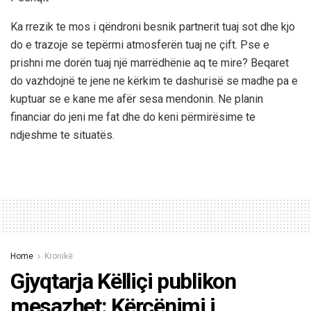
Ka rrezik te mos i qëndroni besnik partnerit tuaj sot dhe kjo
do e trazoje se tepërmi atmosferën tuaj ne çift. Pse e
prishni me dorën tuaj një marrëdhënie aq te mire? Beqaret
do vazhdojnë te jene ne kërkim te dashurisë se madhe pa e
kuptuar se e kane me afër sesa mendonin. Ne planin
financiar do jeni me fat dhe do keni përmirësime te
ndjeshme te situatës.
Home
Kronikë
Gjyqtarja Këlliçi publikon
mesazhet: Kërcënimi i