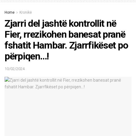
Home
Kronikë
Zjarri del jashtë kontrollit në
Fier, rrezikohen banesat pranë
fshatit Hambar. Zjarrfikëset po
përpiqen…!
10/02/2024