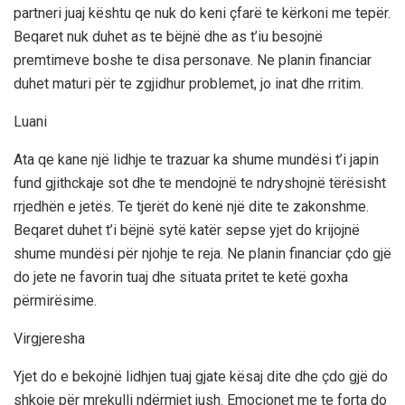
partneri juaj kështu qe nuk do keni çfarë te kërkoni me tepër.
Beqaret nuk duhet as te bëjnë dhe as t’iu besojnë
premtimeve boshe te disa personave. Ne planin financiar
duhet maturi për te zgjidhur problemet, jo inat dhe rritim.
Luani
Ata qe kane një lidhje te trazuar ka shume mundësi t’i japin
fund gjithckaje sot dhe te mendojnë te ndryshojnë tërësisht
rrjedhën e jetës. Te tjerët do kenë një dite te zakonshme.
Beqaret duhet t’i bëjnë sytë katër sepse yjet do krijojnë
shume mundësi për njohje te reja. Ne planin financiar çdo gjë
do jete ne favorin tuaj dhe situata pritet te ketë goxha
përmirësime.
Virgjeresha
Yjet do e bekojnë lidhjen tuaj gjate kësaj dite dhe çdo gjë do
shkoje për mrekulli ndërmjet jush. Emocionet me te forta do