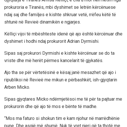
prokuroria e Tiranës, mbi dyshimet se letrën kërcënuese
ndaj saj dhe familjes e kishte shkruar vetë, rrëfeu këtë të
shtunë në Revieë dinamikën e ngjarjes.
Këlliçi vijoi të mbështeste idenë që ajo është kërcënuar dhe
dyshimet i hodhi ndaj prokurorit Adrian Dyrmishi.
Sipas saj prokurori Dyrmishi e kishte kërcënuar se do ta
vriste dhe më herët përmes kancelarit të gjykatës.
Ajo tha se për vërtetësinë e kësaj janë mesazhet që ajo i
ripublikoi në Revieë me mikun e përbashkët, ish-gjyqtarin
Arben Micko.
Sipas gjyqtares Micko ndërmjetësoi me të për ta pajtuar me
prokurorin dhe që ajo të mos e bënte të madhe.
“Mos ma faturo si shokun tim e kam njohur në marrëdhënie
pune. Dhe asgjë më shumë. Nuk të vret njeri që ta thotë me