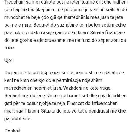
Tregohuni sa me realiste sot ne jetën tuaj ne çift dhe hidheni
çdo hap ne bashkëpunim me personin qe keni ne krah. Ai do
mundohet te beje çdo gjë qe marrëdhënia mes jush te jete
sa me e mire. Beqaret do vazhdojnë te mbeten vetëm edhe
pse nuk do ndalen asnjë çast se kërkuari. Situata financiare
do jete goxha e qëndrueshme. me ne fund do shpenzoni pa
frike.
Ujori
Do jeni me te predispozuar sot te bëni lëshime ndaj atij qe
keni ne krah dhe kjo do e përmirësojë ndjeshëm
marrëdhënien ndërmjet jush. Vazhdoni ne këtë rruge.
Beqaret nuk do jene shume ne humor sot dhe nuk do ndihen
gati për te pasur njohje te reja. Financat do influencohen
mjaft nga Plutoni. Situata do jete vërtet e qëndrueshme dhe
pa probleme.
Peshqit