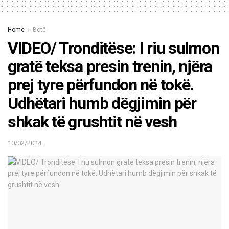
Home
Botë
VIDEO/ Tronditëse: I riu sulmon
gratë teksa presin trenin, njëra
prej tyre përfundon në tokë.
Udhëtari humb dëgjimin për
shkak të grushtit në vesh
10/02/2024