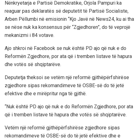
Nënkryetarja e Partisë Demokratike, Orjola Pampuri ka
reaguar pas deklaratës së deputetit të Partisë Socialiste,
Arben Pëllumbi në emisionin “Kjo Javë në News24, ku ai tha
se nëse nuk ka konsensus për “Zgjedhoren”, do të veprojë
mekanizmi i 84 votave.
Ajo shkroi në Facebook se nuk është PD ajo që nuk e do
Reformën Zgjedhore, por ata që i tremben listave të hapura
dhe votës së shqiptarëve.
Deputetja theksoi se vetëm një reformë gjithëpërfshirëse
zgjedhore sipas rekomandimeve të OSBE-së do të jetë
efektive dhe e mirëpritur nga të gjithë.
“Nuk është PD ajo që nuk e do Reformën Zgjedhore, por ata
që i tremben listave të hapura dhe votës së shqiptarëve.
Vetëm një reformë gjithëpërfshirëse zgjedhore sipas
rekomandimeve të OSBE-së do të jetë efektive dhe e