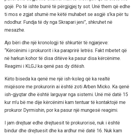
gojë. Po të ishte burrë të përgjigjej ty sot. Unë them që edhe
ti mos e zgjat shumë me këtë muhabet se asgjë s’ka për tu
ndodhur. Fundja të dy nga Skrapari jeni”, shkruhet në
mesazhe.
Ajo bëri dhe një kronologji të shkurtër të ngjarjeve:
“Kërcënimi i prokurorit i ka paraprirë letrës. Fakt mbetet që
në harkun kohor të disa ditëve ka pasur disa kërcënime.
Reagimi i KLGJ ka qenë pas dy ditësh.
Këto biseda ka qenë me një ish-koleg që ka realtë
miqësore me prokurorin ai është zoti Arben Micko. Ka qenë
ish-gjyqtar dhe është larguyar nga sistemi. Unë më datë 15
kur m’u bë me dije kërcënimi kam tentuar të kontaktojë me
prokuror Dyrmishin, por ka pasur një mungesë reagimi.
I jam drejtuar edhe drejtuesit të prokurorisë, nuk i është
bindur dhe drejtuesit dhe ka ardhur më datë 16. Nuk kam