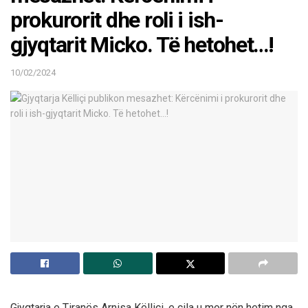
prokurorit dhe roli i ish-
gjyqtarit Micko. Të hetohet…!
10/02/2024
Gjyqtarja e Tiranës Arnisa Këlliçi, e cila u mor nën hetim nga