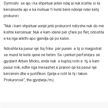
Dyrmishi se ajo i ka shpëtuar jetën ndaj ai nuk kishte si ta
kërcënonte ajo e ka mohuar t’i ketë bërë ndonjë nder këtij
prokurori.
“Nuk i kam shpëtuar asnjë jetë prokurorit ndryshe nuk do më
kishte kërcënuar. Nuk e kam idenë për çfarë po flet, ndoshta
e ka nga ankthi apo gjendja që po kalon.
Ndoshta ka pasur një lloj frike për punën e tij si magjistrat
se mund të ketë qenë në hetim. Sa i përket përfshirjes së
gjyqtarit Arben Micko, ende nuk e kuptoj rolin e tij, e kam
pasur mik, edhe nga mesazhet e pranon që ka pasur një
kërcënim dhe e justifikon. Gjetja e rolit të tij i takon
Prokurorisë”, tha gjyqtarja./m.j