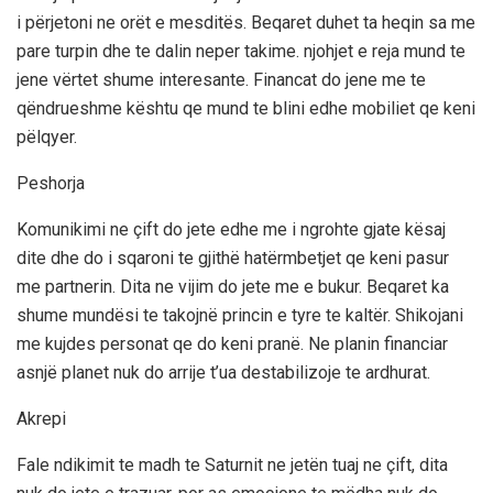
i përjetoni ne orët e mesditës. Beqaret duhet ta heqin sa me
pare turpin dhe te dalin neper takime. njohjet e reja mund te
jene vërtet shume interesante. Financat do jene me te
qëndrueshme kështu qe mund te blini edhe mobiliet qe keni
pëlqyer.
Peshorja
Komunikimi ne çift do jete edhe me i ngrohte gjate kësaj
dite dhe do i sqaroni te gjithë hatërmbetjet qe keni pasur
me partnerin. Dita ne vijim do jete me e bukur. Beqaret ka
shume mundësi te takojnë princin e tyre te kaltër. Shikojani
me kujdes personat qe do keni pranë. Ne planin financiar
asnjë planet nuk do arrije t’ua destabilizoje te ardhurat.
Akrepi
Fale ndikimit te madh te Saturnit ne jetën tuaj ne çift, dita