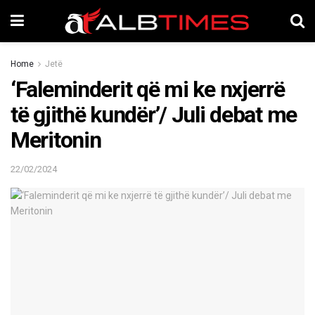
Home
Jetë
‘Faleminderit që mi ke nxjerrë
të gjithë kundër’/ Juli debat me
Meritonin
22/02/2024