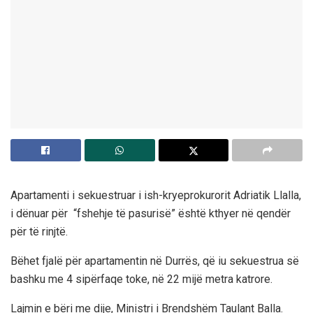
Apartamenti i sekuestruar i ish-kryeprokurorit Adriatik Llalla,
i dënuar për “fshehje të pasurisë” është kthyer në qendër
për të rinjtë.
Bëhet fjalë për apartamentin në Durrës, që iu sekuestrua së
bashku me 4 sipërfaqe toke, në 22 mijë metra katrore.
Lajmin e bëri me dije, Ministri i Brendshëm Taulant Balla.