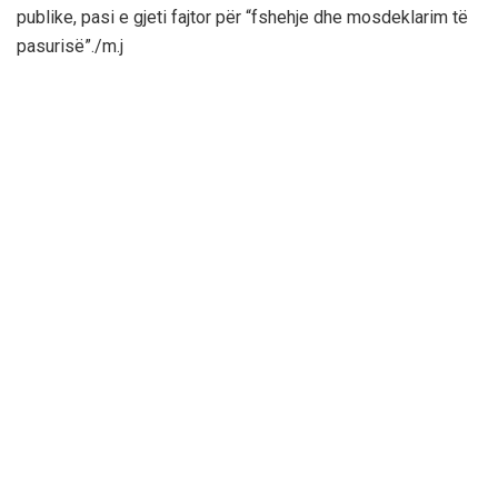
publike, pasi e gjeti fajtor për “fshehje dhe mosdeklarim të
pasurisë”./m.j