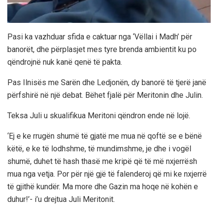
Pasi ka vazhduar sfida e caktuar nga ‘Vëllai i Madh’ për
banorët, dhe përplasjet mes tyre brenda ambientit ku po
qëndrojnë nuk kanë qenë të pakta.
Pas Ilnisës me Sarën dhe Ledjonën, dy banorë të tjerë janë
përfshirë në një debat. Bëhet fjalë për Meritonin dhe Julin.
Teksa Juli u skualifikua Meritoni qëndron ende në lojë.
‘Ej e ke rrugën shumë të gjatë me mua në qoftë se e bënë
këtë, e ke të lodhshme, të mundimshme, je dhe i vogël
shumë, duhet të hash thasë me kripë që të më nxjerrësh
mua nga vetja. Por për një gjë të falenderoj që mi ke nxjerrë
të gjithë kundër. Ma more dhe Gazin ma hoqe në kohën e
duhur!’- i’u drejtua Juli Meritonit.