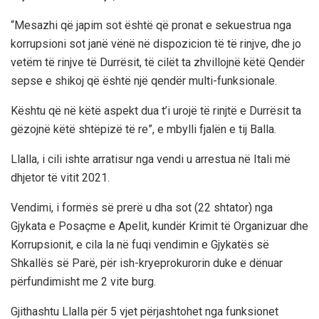
“Mesazhi që japim sot është që pronat e sekuestrua nga
korrupsioni sot janë vënë në dispozicion të të rinjve, dhe jo
vetëm të rinjve të Durrësit, të cilët ta zhvillojnë këtë Qendër
sepse e shikoj që është një qendër multi-funksionale.
Kështu që në këtë aspekt dua t’i urojë të rinjtë e Durrësit ta
gëzojnë këtë shtëpizë të re”, e mbylli fjalën e tij Balla.
Llalla, i cili ishte arratisur nga vendi u arrestua në Itali më
dhjetor të vitit 2021.
Vendimi, i formës së prerë u dha sot (22 shtator) nga
Gjykata e Posaçme e Apelit, kundër Krimit të Organizuar dhe
Korrupsionit, e cila la në fuqi vendimin e Gjykatës së
Shkallës së Parë, për ish-kryeprokurorin duke e dënuar
përfundimisht me 2 vite burg.
Gjithashtu Llalla për 5 vjet përjashtohet nga funksionet