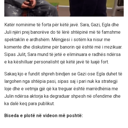
Katër nominime të forta për këtë javë. Sara, Gazi, Egla dhe
Juli njëri prej banorëve do të lërë shtëpinë më të famshme
spektaklin e ardhshëm. Mëngjesi i sotëm ka nisur me
komente dhe diskutime për banorin që është më i rrezikuar.
Sipas Julit, Sara mund të jetë e eliminuara e radhës ndërsa
e ka këshilluar personalisht që këtë javë të luajë fort.
Sakaq kjo e fundit shpreh bindjen se Gazi ose Egla duhet të
largohen nga shtëpia pasi, sipas saj i pari nuk ka strategji
loje dhe e vetmja gjë që ka treguar është marrëdhënia me
Julin ndërsa aktorja ka degraduar shpesh në ofendime dhe
ka dalë keq para publikut.
Biseda e plotë në videon më poshtë: