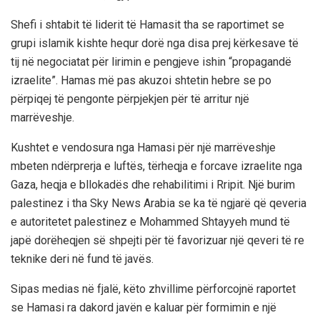
Shefi i shtabit të liderit të Hamasit tha se raportimet se
grupi islamik kishte hequr dorë nga disa prej kërkesave të
tij në negociatat për lirimin e pengjeve ishin “propagandë
izraelite”. Hamas më pas akuzoi shtetin hebre se po
përpiqej të pengonte përpjekjen për të arritur një
marrëveshje.
Kushtet e vendosura nga Hamasi për një marrëveshje
mbeten ndërprerja e luftës, tërheqja e forcave izraelite nga
Gaza, heqja e bllokadës dhe rehabilitimi i Rripit. Një burim
palestinez i tha Sky News Arabia se ka të ngjarë që qeveria
e autoritetet palestinez e Mohammed Shtayyeh mund të
japë dorëheqjen së shpejti për të favorizuar një qeveri të re
teknike deri në fund të javës.
Sipas medias në fjalë, këto zhvillime përforcojnë raportet
se Hamasi ra dakord javën e kaluar për formimin e një