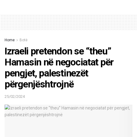
Home
Botë
Izraeli pretendon se “theu”
Hamasin në negociatat për
pengjet, palestinezët
përgenjështrojnë
25/02/2024