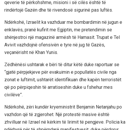
qeverie të përkohshme, misioni i së cilës është të
rindërtojë Gazën dhe të rivendosë sigurinë pas luftës.
Ndërkohë, Izraelit ka vazhduar me bombardimin në jugun e
enklavës, pranë kufirit me Egjiptin, me pretendimin se
shënjestroi një magazinë armësh të Hamasit. Trupat e Tel
Avivit vazhdojnë ofensivën e tyre në jug të Gazës,
veçanërisht në Khan Yunis.
Zëdhënësi ushtarak e bëri të ditur këtë duke raportuar se
“gjatë përpjekjeve për evakuimin e popullatës civile nga
zonat e luftimit, ushtarët identifikuan dhe kapën terroristët
që po përpiqeshin të arratiseshin duke u fshehur mes
civilëve”.
Ndërkohë, zëri kundër kryeministrit Benjamin Netanjahu po
vazhdon që të zgjerohet. Një protestë masive është
zhvilluar në Izrael në kërkim të lirimit të pengjeve. Policia ka
ndërhyrë për të shpërndarë manifestuesit, duke përdorur