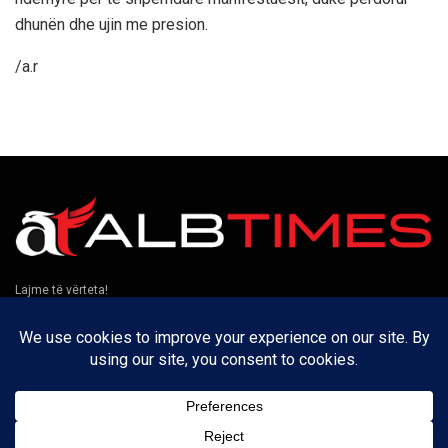
dhunën dhe ujin me presion.
/a.r
Lajme të vërteta!
Të tjera
Rreth nesh
Kontakt
Puno me ne
Privatësia
Na ndiqni