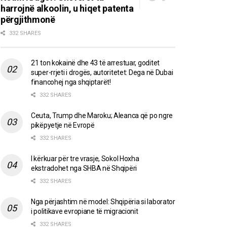
harrojnë alkoolin, u hiqet patenta
përgjithmonë
332 SHARES
21 ton kokainë dhe 43 të arrestuar, goditet
super-rrjeti i drogës, autoritetet: Dega në Dubai
financohej nga shqiptarët!
332 SHARES
Ceuta, Trump dhe Maroku; Aleanca që po ngre
pikëpyetje në Evropë
332 SHARES
I kërkuar për tre vrasje, Sokol Hoxha
ekstradohet nga SHBA në Shqipëri
332 SHARES
Nga përjashtim në model: Shqipëria si laborator
i politikave evropiane të migracionit
332 SHARES