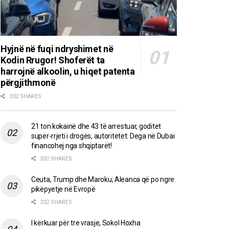
Hyjnë në fuqi ndryshimet në
Kodin Rrugor! Shoferët ta
harrojnë alkoolin, u hiqet patenta
përgjithmonë
332 SHARES
21 ton kokainë dhe 43 të arrestuar, goditet
super-rrjeti i drogës, autoritetet: Dega në Dubai
financohej nga shqiptarët!
332 SHARES
Ceuta, Trump dhe Maroku; Aleanca që po ngre
pikëpyetje në Evropë
332 SHARES
I kërkuar për tre vrasje, Sokol Hoxha