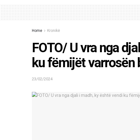
Home
Kronikë
FOTO/ U vra nga djal
ku fëmijët varrosën 
23/02/2024