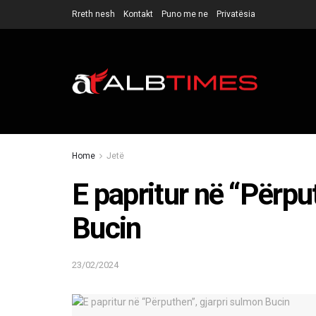
Rreth nesh
Kontakt
Puno me ne
Privatësia
Home
Jetë
E papritur në “Përpu
Bucin
23/02/2024