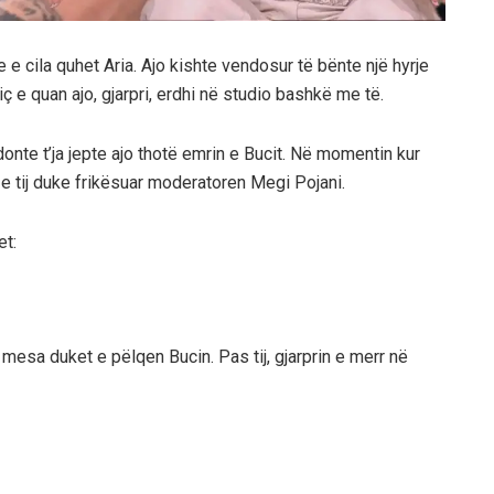
 e cila quhet Aria. Ajo kishte vendosur të bënte një hyrje
ç e quan ajo, gjarpri, erdhi në studio bashkë me të.
donte t’ja jepte ajo thotë emrin e Bucit. Në momentin kur
a e tij duke frikësuar moderatoren Megi Pojani.
et:
 mesa duket e pëlqen Bucin. Pas tij, gjarprin e merr në