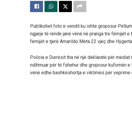
Publikohet foto e vendit ku ishte groposur Pëllumb
ngjarje të rëndë janë vënë në pranga tre fëmijët e ti
fëmijët e tjerë Amarildo Meta 22 vjeç dhe Hygerta
Policia e Durrësit tha në një deklaratë për mediat
ndihmuar për të fshehur dhe groposur kufomën e t
vënë edhe bashkëshortja e viktimës për veprime q