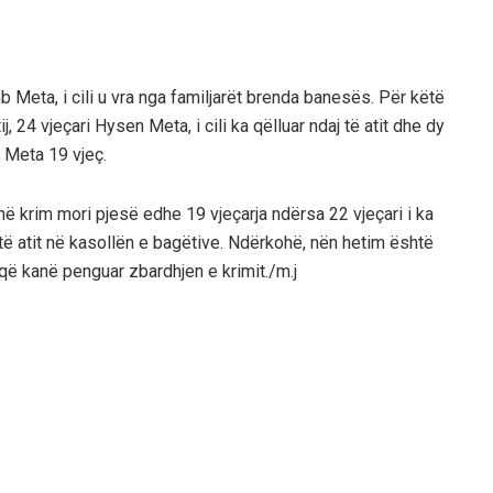
 Meta, i cili u vra nga familjarët brenda banesës. Për këtë
j, 24 vjeçari Hysen Meta, i cili ka qëlluar ndaj të atit dhe dy
 Meta 19 vjeç.
 në krim mori pjesë edhe 19 vjeçarja ndërsa 22 vjeçari i ka
ë atit në kasollën e bagëtive. Ndërkohë, nën hetim është
ë kanë penguar zbardhjen e krimit./m.j