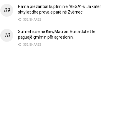
Rama prezanton kuptimin e “BESA”-s. Ja katër
shtyllat dhe prova e parë në Zvërnec
332 SHARES
Sulmet ruse në Kiev, Macron: Rusia duhet të
paguajë çmimin për agresionin.
332 SHARES