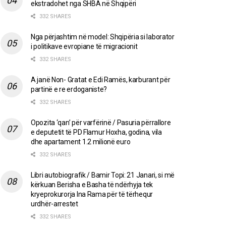
ekstradohet nga SHBA në Shqipëri
332 SHARES
Nga përjashtim në model: Shqipëria si laborator
i politikave evropiane të migracionit
332 SHARES
A janë Non- Gratat e Edi Ramës, karburant për
partinë e re erdoganiste?
332 SHARES
Opozita ‘qan’ për varfërinë / Pasuria përrallore
e deputetit të PD Flamur Hoxha, godina, vila
dhe apartament 1.2 milionë euro
332 SHARES
Libri autobiografik / Bamir Topi: 21 Janari, si më
kërkuan Berisha e Basha të ndërhyja tek
kryeprokurorja Ina Rama për të tërhequr
urdhër-arrestet
332 SHARES