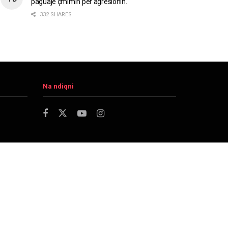
paguajë çmimin për agresionin.
332 SHARES
Na ndiqni