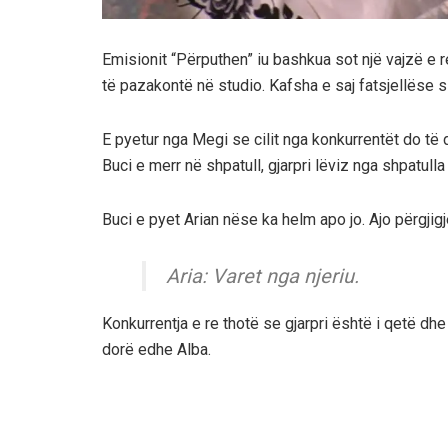
Emisionit “Përputhen” iu bashkua sot një vajzë e re
të pazakontë në studio. Kafsha e saj fatsjellëse si
E pyetur nga Megi se cilit nga konkurrentët do të 
Buci e merr në shpatull, gjarpri lëviz nga shpatull
Buci e pyet Arian nëse ka helm apo jo. Ajo përgjigj
Aria: Varet nga njeriu.
Konkurrentja e re thotë se gjarpri është i qetë dhe
dorë edhe Alba.