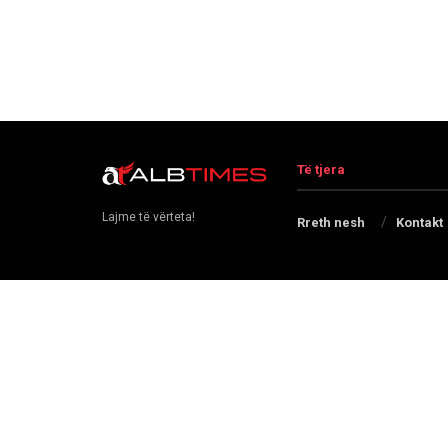
Të tjera
Lajme të vërteta!
Rreth nesh
Kontakt