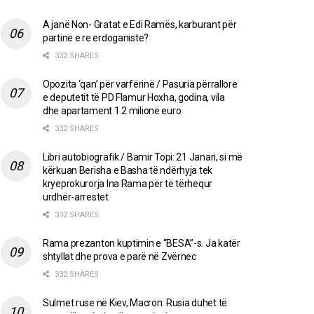
A janë Non- Gratat e Edi Ramës, karburant për
partinë e re erdoganiste?
332 SHARES
Opozita ‘qan’ për varfërinë / Pasuria përrallore
e deputetit të PD Flamur Hoxha, godina, vila
dhe apartament 1.2 milionë euro
332 SHARES
Libri autobiografik / Bamir Topi: 21 Janari, si më
kërkuan Berisha e Basha të ndërhyja tek
kryeprokurorja Ina Rama për të tërhequr
urdhër-arrestet
332 SHARES
Rama prezanton kuptimin e “BESA”-s. Ja katër
shtyllat dhe prova e parë në Zvërnec
332 SHARES
Sulmet ruse në Kiev, Macron: Rusia duhet të