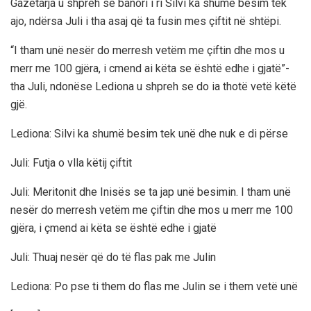
Gazetarja u shpreh se banori i ri Silvi ka shumë besim tek
ajo, ndërsa Juli i tha asaj që ta fusin mes çiftit në shtëpi.
“I tham unë nesër do merresh vetëm me çiftin dhe mos u
merr me 100 gjëra, i cmend ai këta se është edhe i gjatë”-
tha Juli, ndonëse Lediona u shpreh se do ia thotë vetë këtë
gjë.
Lediona: Silvi ka shumë besim tek unë dhe nuk e di përse
Juli: Futja o vlla këtij çiftit
Juli: Meritonit dhe Inisës se ta jap unë besimin. I tham unë
nesër do merresh vetëm me çiftin dhe mos u merr me 100
gjëra, i çmend ai këta se është edhe i gjatë
Juli: Thuaj nesër që do të flas pak me Julin
Lediona: Po pse ti them do flas me Julin se i them vetë unë