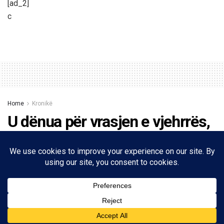
[ad_2]
c
Home
Kronikë
U dënua për vrasjen e vjehrrës,
Sanije Tuga lutet për nipërit që
ekzekutuan babanë të mos
bëjnë burg: Janë shumë të
dashur
27/02/2024