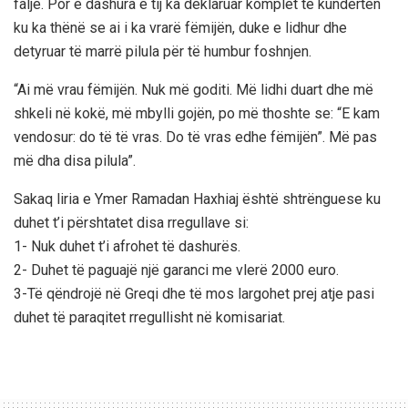
falje. Por e dashura e tij ka deklaruar komplet të kundërtën
ku ka thënë se ai i ka vrarë fëmijën, duke e lidhur dhe
detyruar të marrë pilula për të humbur foshnjen.
“Ai më vrau fëmijën. Nuk më goditi. Më lidhi duart dhe më
shkeli në kokë, më mbylli gojën, po më thoshte se: “E kam
vendosur: do të të vras. Do të vras edhe fëmijën”. Më pas
më dha disa pilula”.
Sakaq liria e Ymer Ramadan Haxhiaj është shtrënguese ku
duhet t’i përshtatet disa rregullave si:
1- Nuk duhet t’i afrohet të dashurës.
2- Duhet të paguajë një garanci me vlerë 2000 euro.
3-Të qëndrojë në Greqi dhe të mos largohet prej atje pasi
duhet të paraqitet rregullisht në komisariat.