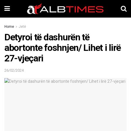
Home
Jetë
Detyroi të dashurën të
abortonte foshnjen/ Lihet i lirë
27-vjeçari
26/02/2024