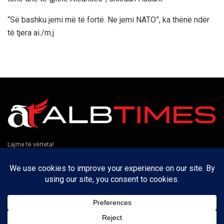
“Së bashku jemi më të fortë. Ne jemi NATO”, ka thënë ndër
të tjera ai./m.j
Lajme të vërteta!
Të tjera
Rreth nesh
Kontakt
Puno me ne
Privatësia
Na ndiqni