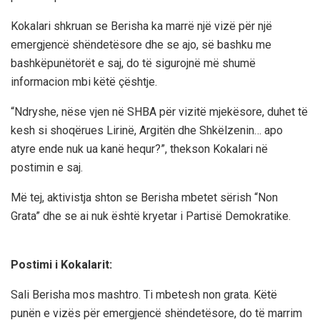
Kokalari shkruan se Berisha ka marrë një vizë për një
emergjencë shëndetësore dhe se ajo, së bashku me
bashkëpunëtorët e saj, do të sigurojnë më shumë
informacion mbi këtë çështje.
“Ndryshe, nëse vjen në SHBA për vizitë mjekësore, duhet të
kesh si shoqërues Lirinë, Argitën dhe Shkëlzenin… apo
atyre ende nuk ua kanë hequr?”, thekson Kokalari në
postimin e saj.
Më tej, aktivistja shton se Berisha mbetet sërish “Non
Grata” dhe se ai nuk është kryetar i Partisë Demokratike.
Postimi i Kokalarit:
Sali Berisha mos mashtro. Ti mbetesh non grata. Këtë
punën e vizës për emergjencë shëndetësore, do të marrim