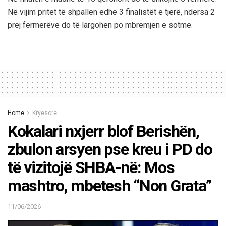
Në vijim pritet të shpallen edhe 3 finalistët e tjerë, ndërsa 2
prej fermerëve do të largohen po mbrëmjen e sotme.
Home
Kryesore
Kokalari nxjerr blof Berishën,
zbulon arsyen pse kreu i PD do
të vizitojë SHBA-në: Mos
mashtro, mbetesh “Non Grata”
11/06/2026