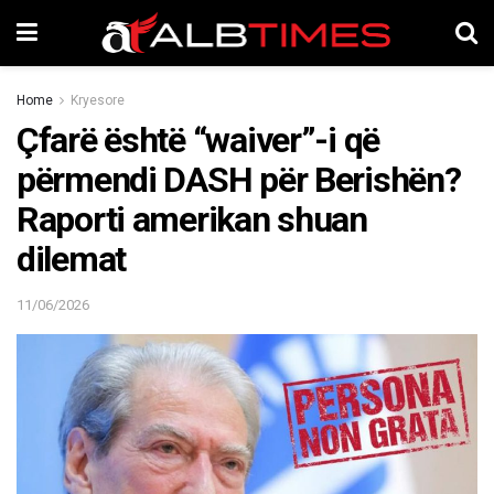
Home
Kryesore
Çfarë është “waiver”-i që
përmendi DASH për Berishën?
Raporti amerikan shuan
dilemat
11/06/2026