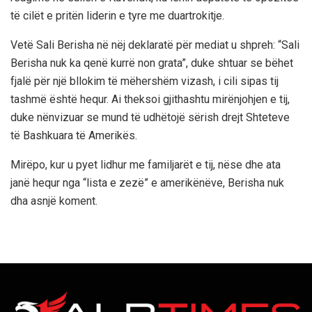
të cilët e pritën liderin e tyre me duartrokitje.
Vetë Sali Berisha në nëj deklaratë për mediat u shpreh: “Sali
Berisha nuk ka qenë kurrë non grata”, duke shtuar se bëhet
fjalë për një bllokim të mëhershëm vizash, i cili sipas tij
tashmë është hequr. Ai theksoi gjithashtu mirënjohjen e tij,
duke nënvizuar se mund të udhëtojë sërish drejt Shteteve
të Bashkuara të Amerikës.
Mirëpo, kur u pyet lidhur me familjarët e tij, nëse dhe ata
janë hequr nga “lista e zezë” e amerikënëve, Berisha nuk
dha asnjë koment.