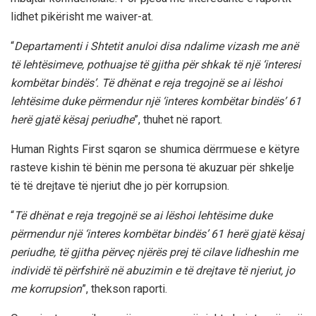
lidhet pikërisht me waiver-at.
“
Departamenti i Shtetit anuloi disa ndalime vizash me anë
të lehtësimeve, pothuajse të gjitha për shkak të një ‘interesi
kombëtar bindës’. Të dhënat e reja tregojnë se ai lëshoi
lehtësime duke përmendur një ‘interes kombëtar bindës’ 61
herë gjatë kësaj periudhe
”, thuhet në raport.
Human Rights First sqaron se shumica dërrmuese e këtyre
rasteve kishin të bënin me persona të akuzuar për shkelje
të të drejtave të njeriut dhe jo për korrupsion.
“
Të dhënat e reja tregojnë se ai lëshoi lehtësime duke
përmendur një ‘interes kombëtar bindës’ 61 herë gjatë kësaj
periudhe, të gjitha përveç njërës prej të cilave lidheshin me
individë të përfshirë në abuzimin e të drejtave të njeriut, jo
me korrupsion
”, thekson raporti.