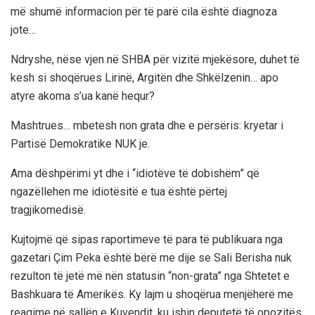
më shumë informacion për të parë cila është diagnoza
jote…
Ndryshe, nëse vjen në SHBA për vizitë mjekësore, duhet të
kesh si shoqërues Lirinë, Argitën dhe Shkëlzenin… apo
atyre akoma s’ua kanë hequr?
Mashtrues… mbetesh non grata dhe e përsëris: kryetar i
Partisë Demokratike NUK je.
Ama dëshpërimi yt dhe i “idiotëve të dobishëm” që
ngazëllehen me idiotësitë e tua është përtej
tragjikomedisë.
Kujtojmë që sipas raportimeve të para të publikuara nga
gazetari Çim Peka është bërë me dije se Sali Berisha nuk
rezulton të jetë më nën statusin “non-grata” nga Shtetet e
Bashkuara të Amerikës. Ky lajm u shoqërua menjëherë me
reagime në sallën e Kuvendit, ku ishin deputetë të opozitës