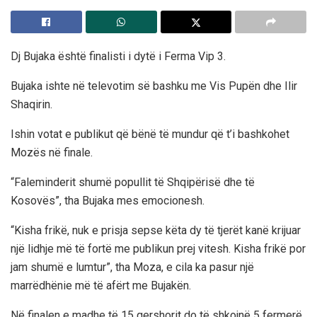
Dj Bujaka është finalisti i dytë i Ferma Vip 3.
Bujaka ishte në televotim së bashku me Vis Pupën dhe Ilir
Shaqirin.
Ishin votat e publikut që bënë të mundur që t’i bashkohet
Mozës në finale.
“Faleminderit shumë popullit të Shqipërisë dhe të
Kosovës”, tha Bujaka mes emocionesh.
“Kisha frikë, nuk e prisja sepse këta dy të tjerët kanë krijuar
një lidhje më të fortë me publikun prej vitesh. Kisha frikë por
jam shumë e lumtur”, tha Moza, e cila ka pasur një
marrëdhënie më të afërt me Bujakën.
Në finalen e madhe të 15 qershorit do të shkojnë 5 fermerë.