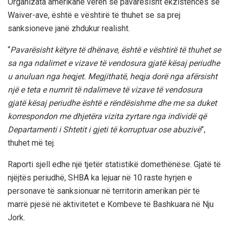
Organizata amerikane vëren se pavarësisht ekzistencës së
Waiver-ave, është e vështirë të thuhet se sa prej
sanksioneve janë zhdukur realisht.
“
Pavarësisht këtyre të dhënave, është e vështirë të thuhet se
sa nga ndalimet e vizave të vendosura gjatë kësaj periudhe
u anuluan nga heqjet. Megjithatë, heqja dorë nga afërsisht
një e teta e numrit të ndalimeve të vizave të vendosura
gjatë kësaj periudhe është e rëndësishme dhe me sa duket
korrespondon me dhjetëra vizita zyrtare nga individë që
Departamenti i Shtetit i gjeti të korruptuar ose abuzivë
”,
thuhet më tej.
Raporti sjell edhe një tjetër statistikë domethënëse. Gjatë të
njëjtës periudhë, SHBA ka lejuar në 10 raste hyrjen e
personave të sanksionuar në territorin amerikan për të
marrë pjesë në aktivitetet e Kombeve të Bashkuara në Nju
Jork.