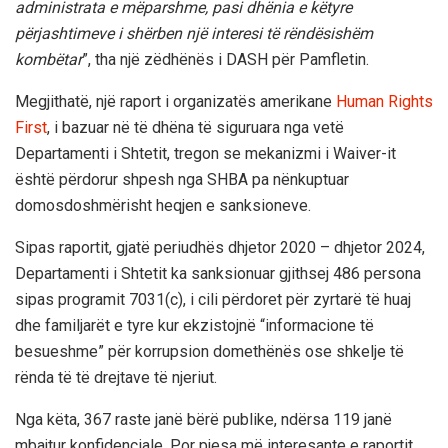
administrata e mëparshme, pasi dhënia e këtyre
përjashtimeve i shërben një interesi të rëndësishëm
kombëtar
”, tha një zëdhënës i DASH për Pamfletin.
Megjithatë, një raport i organizatës amerikane
Human Rights
First
, i bazuar në të dhëna të siguruara nga vetë
Departamenti i Shtetit, tregon se mekanizmi i Waiver-it
është përdorur shpesh nga SHBA pa nënkuptuar
domosdoshmërisht heqjen e sanksioneve.
Sipas raportit, gjatë periudhës dhjetor 2020 – dhjetor 2024,
Departamenti i Shtetit ka sanksionuar gjithsej 486 persona
sipas programit 7031(c), i cili përdoret për zyrtarë të huaj
dhe familjarët e tyre kur ekzistojnë “informacione të
besueshme” për korrupsion domethënës ose shkelje të
rënda të të drejtave të njeriut.
Nga këta, 367 raste janë bërë publike, ndërsa 119 janë
mbajtur konfidenciale. Por pjesa më interesante e raportit