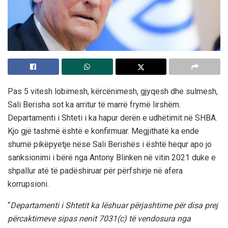
Pas 5 vitesh lobimesh, kërcënimesh, gjyqesh dhe sulmesh,
Sali Berisha sot ka arritur të marrë frymë lirshëm.
Departamenti i Shteti i ka hapur derën e udhëtimit në SHBA.
Kjo gjë tashmë është e konfirmuar. Megjithatë ka ende
shumë pikëpyetje nëse Sali Berishës i është hequr apo jo
sanksionimi i bërë nga Antony Blinken në vitin 2021 duke e
shpallur atë të padëshiruar për përfshirje në afera
korrupsioni.
“
Departamenti i Shtetit ka lëshuar përjashtime për disa prej
përcaktimeve sipas nenit 7031(c) të vendosura nga