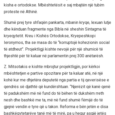
kisha e ortodokse. Mbështetësit e saj mbajtën një tubim
proteste në Athinë.
Shumë prej tyre shfaqën pankarta, mbanin kryqe, lexuan lutje
dhe kënduan fragmente nga Bibla në sheshin Sintagma të
kryeqytetit. Kreu i Kishës Ortodokse, Kryepeshkopi
Ieronymos, tha se masa do të “korruptojë kohezionin social
të atdheut”. Projektligji kishte nevojë për një shumicë të
thjeshtë për të kaluar në parlamentin prej 300 anëtarësh.
Z. Mitsotakis e kishte mbrojtur projektligjin, por kërkoi
mbështetjen e partive opozitare për ta kaluar atë, në një
kohë kur me dhjetëra deputetë nga partia e tij qeverisëse e
qendrës së djathtë që kundërshtuan. “Njerëzit që kanë qenë
të padukshëm më në fund do të bëhen të dukshëm rreth
nesh dhe bashkë me ta, më në fund shumë fëmijë do të
gjejnë vendin e tyre që u takon. Reforma e bën jetën e disa
bashkëqytetarëve tanë më të mirë, pa u hequr asgjë jetës