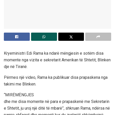
Kryeministri Edi Rama ka ndarë mëngjesin e sotëm disa
momente nga vizita e sekretarit Amerikan të Shtetit, Blinken
dje në Tiranë.
Përmes një video, Rama ka publikuar disa prapaskena nga
takimi me Blinken.
“MIRËMËNGJES
dhe me disa momente në para e prapaskenë me Sekretarin
e Shtetit, ju uroj një ditë të mbarë”, shkruan Rama, ndërsa në
pamje shfaqet dhe momenti kur dy zyrtarët shkëmbejnë