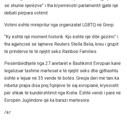
së shumë njerëzve” i tha kryeministri parlamentit gjatë një
debati përpara votimit.
Votimi është mirëpritur nga organizatat LGBTQ në Greqi.
“Ky është një moment historik. Kjo është një ditë gëzimi” i
tha agjencisë së lajmeve Reuters Stella Belia, kreu i grupit
të prindërve të të njëjtit seks Rainboë Families.
Pesëmbëdhjetë nga 27 anëtarët e Bashkimit Evropian kanë
legalizuar tashmë martesat e të njëjtit seks dhe gjithashtu
është e lejuar në 35 vende të botës. Greqia deri më tani ka
mbetur prapa disa prej fqinjëve të saj evropianë, kryesisht
për shkak të kundërshtimit nga Kisha. Është vendi i parë në
Evropën Juglindore që ka barazi martesore.
/a.r