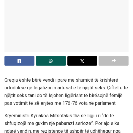
Greqia është bërë vendi i parë me shumicë të krishterë
ortodoksë që legalizon martesat e të njëjtit seks. Çiftet e të
njëjtit seks tani do të lejohen ligjërisht të birësojnë fëmijë
pas votimit të së enjtes me 176-76 vota në parlament.
Kryeministri Kyriakos Mitsotakis tha se ligji i ri “do të
shfuqizojë me guxim një pabarazi serioze”. Por ajo e ka
ndarë vendin, me rezistencë të ashpër të udhëhequr nga