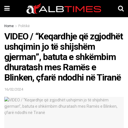
Home
Politikë
VIDEO / “Keqardhje që zgjodhët
ushqimin jo të shijshëm
gjerman”, batuta e shkëmbim
dhuratash mes Ramës e
Blinken, çfarë ndodhi në Tiranë
16/02/2024