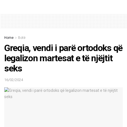
Home
Botë
Greqia, vendi i parë ortodoks që
legalizon martesat e të njëjtit
seks
16/02/2024