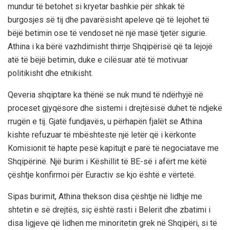
mundur të betohet si kryetar bashkie për shkak të
burgosjes së tij dhe pavarësisht apeleve që të lejohet të
bëjë betimin ose të vendoset në një masë tjetër sigurie.
Athina i ka bërë vazhdimisht thirrje Shqipërisë që ta lejojë
atë të bëjë betimin, duke e cilësuar atë të motivuar
politikisht dhe etnikisht.
Qeveria shqiptare ka thënë se nuk mund të ndërhyjë në
proceset gjyqësore dhe sistemi i drejtësisë duhet të ndjekë
rrugën e tij. Gjatë fundjavës, u përhapën fjalët se Athina
kishte refuzuar të mbështeste një letër që i kërkonte
Komisionit të hapte pesë kapitujt e parë të negociatave me
Shqipërinë. Një burim i Këshillit të BE-së i afërt me këtë
çështje konfirmoi për Euractiv se kjo është e vërtetë.
Sipas burimit, Athina thekson disa çështje në lidhje me
shtetin e së drejtës, siç është rasti i Belerit dhe zbatimi i
disa ligjeve që lidhen me minoritetin grek në Shqipëri, si të