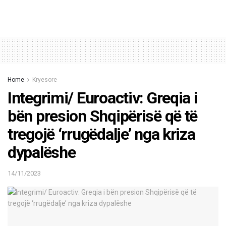
Home
Kryesore
Integrimi/ Euroactiv: Greqia i
bën presion Shqipërisë që të
tregojë ‘rrugëdalje’ nga kriza
dypalëshe
14/11/2023