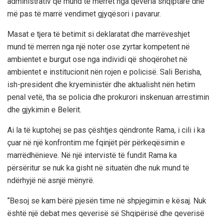
administrativ që mund të merret nga qeveria shqiptare dhe
më pas të marrë vendimet gjyqësori i pavarur.
Masat e tjera të betimit si deklaratat dhe marrëveshjet
mund të merren nga një noter ose zyrtar kompetent në
ambientet e burgut ose nga individi që shoqërohet në
ambientet e institucionit nën rojen e policisë. Sali Berisha,
ish-president dhe kryeministër dhe aktualisht nën hetim
penal vetë, tha se policia dhe prokurori inskenuan arrestimin
dhe gjykimin e Belerit.
Ai la të kuptohej se pas çështjes qëndronte Rama, i cili i ka
çuar në një konfrontim me fqinjët për përkeqësimin e
marrëdhënieve. Në një intervistë të fundit Rama ka
përsëritur se nuk ka gisht në situatën dhe nuk mund të
ndërhyjë në asnjë mënyrë.
“Besoj se kam bërë pjesën time në shpjegimin e kësaj. Nuk
është një debat mes qeverisë së Shqipërisë dhe qeverisë