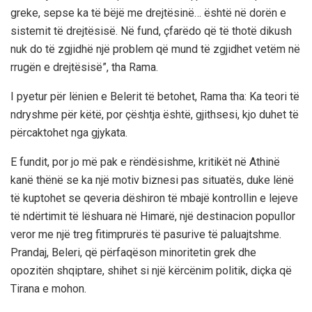
greke, sepse ka të bëjë me drejtësinë… është në dorën e
sistemit të drejtësisë. Në fund, çfarëdo që të thotë dikush
nuk do të zgjidhë një problem që mund të zgjidhet vetëm në
rrugën e drejtësisë”, tha Rama.
I pyetur për lënien e Belerit të betohet, Rama tha: Ka teori të
ndryshme për këtë, por çështja është, gjithsesi, kjo duhet të
përcaktohet nga gjykata.
E fundit, por jo më pak e rëndësishme, kritikët në Athinë
kanë thënë se ka një motiv biznesi pas situatës, duke lënë
të kuptohet se qeveria dëshiron të mbajë kontrollin e lejeve
të ndërtimit të lëshuara në Himarë, një destinacion popullor
veror me një treg fitimprurës të pasurive të paluajtshme.
Prandaj, Beleri, që përfaqëson minoritetin grek dhe
opozitën shqiptare, shihet si një kërcënim politik, diçka që
Tirana e mohon.