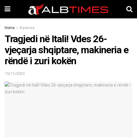
Home
Kryesore
Tragjedi në Itali! Vdes 26-
vjeçarja shqiptare, makineria e
rëndë i zuri kokën
15/11/2023