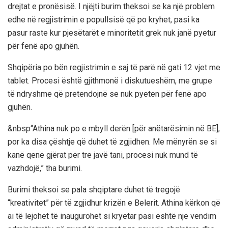
drejtat e pronësisë. I njëjti burim theksoi se ka një problem
edhe në regjistrimin e popullsisë që po kryhet, pasi ka
pasur raste kur pjesëtarët e minoritetit grek nuk janë pyetur
për fenë apo gjuhën.
Shqipëria po bën regjistrimin e saj të parë në gati 12 vjet me
tablet. Procesi është gjithmonë i diskutueshëm, me grupe
të ndryshme që pretendojnë se nuk pyeten për fenë apo
gjuhën.
&nbsp“Athina nuk po e mbyll derën [për anëtarësimin në BE],
por ka disa çështje që duhet të zgjidhen. Me mënyrën se si
kanë qenë gjërat për tre javë tani, procesi nuk mund të
vazhdojë,” tha burimi.
Burimi theksoi se pala shqiptare duhet të tregojë
“kreativitet” për të zgjidhur krizën e Belerit. Athina kërkon që
ai të lejohet të inaugurohet si kryetar pasi është një vendim