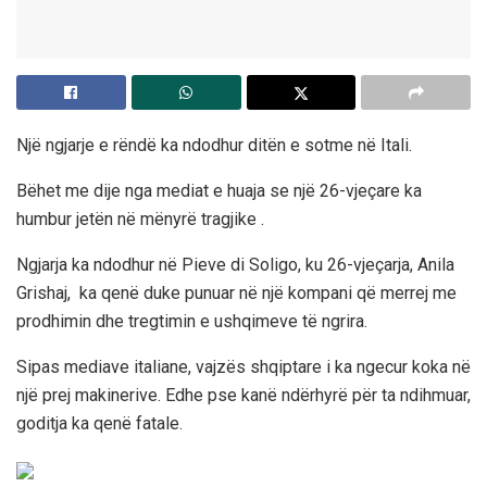
Një ngjarje e rëndë ka ndodhur ditën e sotme në Itali.
Bëhet me dije nga mediat e huaja se një 26-vjeçare ka
humbur jetën në mënyrë tragjike .
Ngjarja ka ndodhur në Pieve di Soligo, ku 26-vjeçarja, Anila
Grishaj, ka qenë duke punuar në një kompani që merrej me
prodhimin dhe tregtimin e ushqimeve të ngrira.
Sipas mediave italiane, vajzës shqiptare i ka ngecur koka në
një prej makinerive. Edhe pse kanë ndërhyrë për ta ndihmuar,
goditja ka qenë fatale.