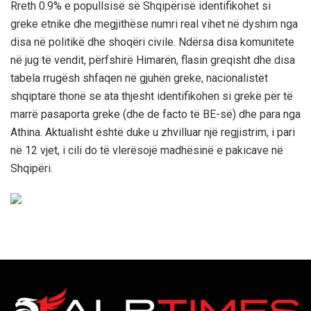
Rreth 0.9% e popullsisë së Shqipërisë identifikohet si
greke etnike dhe megjithëse numri real vihet në dyshim nga
disa në politikë dhe shoqëri civile. Ndërsa disa komunitete
në jug të vendit, përfshirë Himarën, flasin greqisht dhe disa
tabela rrugësh shfaqen në gjuhën greke, nacionalistët
shqiptarë thonë se ata thjesht identifikohen si grekë për të
marrë pasaporta greke (dhe de facto të BE-së) dhe para nga
Athina. Aktualisht është duke u zhvilluar një regjistrim, i pari
në 12 vjet, i cili do të vlerësojë madhësinë e pakicave në
Shqipëri.