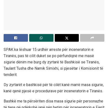
SPAK ka lëshuar 15 urdhër arreste për inceneratorin e
Tiranës, pas të cilit duket se po përfundojnë me masë
sigurie dënim me burg dy zyrtarë të Bashkisë se Tiranës,
Taulant Tusha dhe Namik Simixhi, si pjesëtar i Komisionit të
tenderit.
Dy zyrtarët e bashkisë për të cilët kanë marrë masa sigurie,
kanë qenë pjesë e procedurave për inceneratorin e Tiranës.
Bashkë me ta përsëriten disa masa sigurie për personazhe
të tjere që ndërkohë janë nën hetim për inceneratorin e Fierit