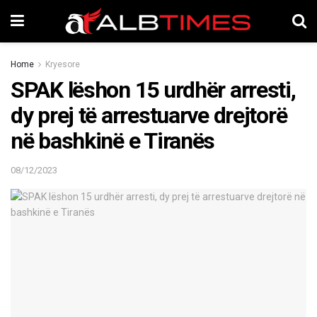
Home
Kryesore
SPAK lëshon 15 urdhër arresti,
dy prej të arrestuarve drejtorë
në bashkinë e Tiranës
08/12/2023