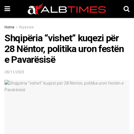
Home
Kryesore
Shqipëria “vishet” kuqezi për
28 Nëntor, politika uron festën
e Pavarësisë
28/11/2023