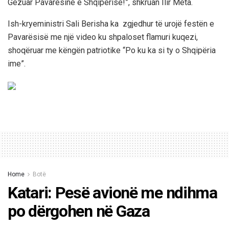
Gëzuar Pavarësinë e Shqipërisë!”, shkruan Ilir Meta.
Ish-kryeministri Sali Berisha ka zgjedhur të urojë festën e
Pavarësisë me një video ku shpaloset flamuri kuqezi,
shoqëruar me këngën patriotike “Po ku ka si ty o Shqipëria
ime”.
Home
Botë
Katari: Pesë avionë me ndihma
po dërgohen në Gaza