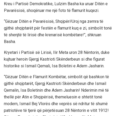
Kreu i Partisë Demokratike, Lulzim Basha ka uruar Ditën e
Pavarësisë, shoqëruar me një foto të flamurit kuqezi.
“Gëzuar Ditën e Pavarësisë, Shqipëri!Uroj nga zemra të
gjithë shqiptarët për festën e flamurit kuq e zi, simbolit tonë
të shenjtë të lirisë dhe krenarisë kombëtare!”, shkruan
Basha.
Kryetari i Partisë së Lirisë, Ilir Meta uron 28 Nëntorin, duke
kujtuar heroin Gjergj Kastrioti Skënderbeun si dhe figurat
historike si Ismail Qemali, Isa Boletini e Adem Jasharin.
“Gëzuar Ditën e Flamurit Kombëtar, simbolit që bashkon të
gjithë shqiptarët, Gjergj Kastrioti Skënderbeun dhe Ismail
Qemalin, Isa Boletinin dhe Adem Jasharin! Nderimin më të
thellë për Atin e Shqipërisë, themeluesin e shtetit tonë
modern, Ismail Bej Vlorës dhe veprës së ndritur të shumë
patriotëve të tjerë që përjetësuan 28 Nëntorin e vitit 1912!