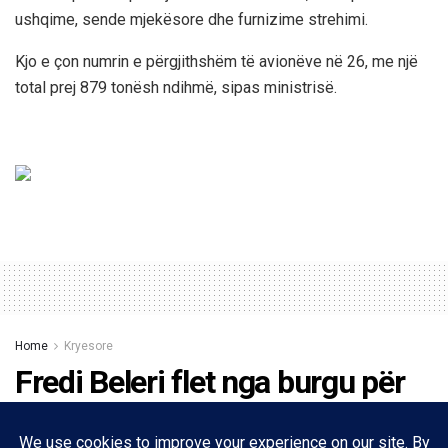
ushqime, sende mjekësore dhe furnizime strehimi.
Kjo e çon numrin e përgjithshëm të avionëve në 26, me një
total prej 879 tonësh ndihmë, sipas ministrisë.
Home
Kryesore
Fredi Beleri flet nga burgu për
mediat greke: Kushdo që nuk