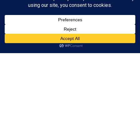
pëlqehet nga Rama,
persekutohet!
28/11/2023