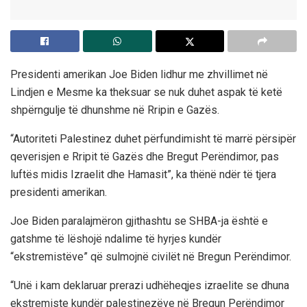
Presidenti amerikan Joe Biden lidhur me zhvillimet në
Lindjen e Mesme ka theksuar se nuk duhet aspak të ketë
shpërngulje të dhunshme në Rripin e Gazës.
“Autoriteti Palestinez duhet përfundimisht të marrë përsipër
qeverisjen e Rripit të Gazës dhe Bregut Perëndimor, pas
luftës midis Izraelit dhe Hamasit”, ka thënë ndër të tjera
presidenti amerikan.
Joe Biden paralajmëron gjithashtu se SHBA-ja është e
gatshme të lëshojë ndalime të hyrjes kundër
“ekstremistëve” që sulmojnë civilët në Bregun Perëndimor.
“Unë i kam deklaruar prerazi udhëheqjes izraelite se dhuna
ekstremiste kundër palestinezëve në Bregun Perëndimor