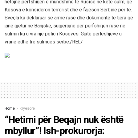
hetojnë përfshirjen e mundshme të Rusisë në këtë sulm, që
Kosova e konsideron terrorist dhe e fajëson Serbinë për të.
Sveçla ka deklaruar se armë ruse dhe dokumente të tjera që
janë gjetur në Banjskë, sugjerojnë për përfshirjen ruse në
sulmin ku u vra një polic i Kosovës. Gjatë përleshjeve u
vranë edhe tre sulmues serbë./REL/
Home
Kryesore
“Hetimi për Beqajn nuk është
mbyllur”! Ish-prokurorja: