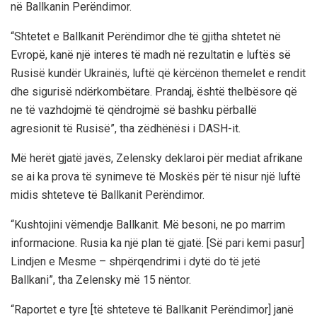
në Ballkanin Perëndimor.
“Shtetet e Ballkanit Perëndimor dhe të gjitha shtetet në
Evropë, kanë një interes të madh në rezultatin e luftës së
Rusisë kundër Ukrainës, luftë që kërcënon themelet e rendit
dhe sigurisë ndërkombëtare. Prandaj, është thelbësore që
ne të vazhdojmë të qëndrojmë së bashku përballë
agresionit të Rusisë”, tha zëdhënësi i DASH-it.
Më herët gjatë javës, Zelensky deklaroi për mediat afrikane
se ai ka prova të synimeve të Moskës për të nisur një luftë
midis shteteve të Ballkanit Perëndimor.
“Kushtojini vëmendje Ballkanit. Më besoni, ne po marrim
informacione. Rusia ka një plan të gjatë. [Së pari kemi pasur]
Lindjen e Mesme – shpërqendrimi i dytë do të jetë
Ballkani”, tha Zelensky më 15 nëntor.
“Raportet e tyre [të shteteve të Ballkanit Perëndimor] janë