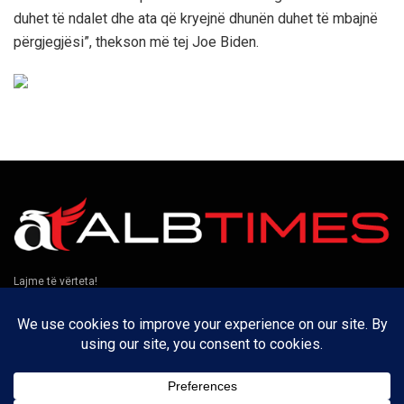
duhet të ndalet dhe ata që kryejnë dhunën duhet të mbajnë
përgjegjësi”, thekson më tej Joe Biden.
Lajme të vërteta!
Të tjera
Rreth nesh
Kontakt
Puno me ne
Privatësia
Na ndiqni