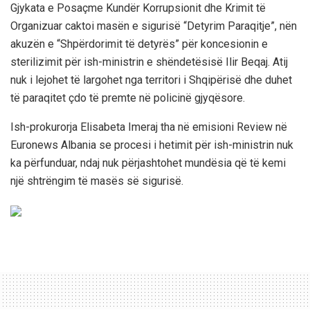
Gjykata e Posaçme Kundër Korrupsionit dhe Krimit të
Organizuar caktoi masën e sigurisë “Detyrim Paraqitje”, nën
akuzën e “Shpërdorimit të detyrës” për koncesionin e
sterilizimit për ish-ministrin e shëndetësisë Ilir Beqaj. Atij
nuk i lejohet të largohet nga territori i Shqipërisë dhe duhet
të paraqitet çdo të premte në policinë gjyqësore.
Ish-prokurorja Elisabeta Imeraj tha në emisioni Review në
Euronews Albania se procesi i hetimit për ish-ministrin nuk
ka përfunduar, ndaj nuk përjashtohet mundësia që të kemi
një shtrëngim të masës së sigurisë.