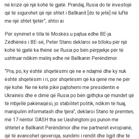
në krizë që një kohë të gjatë. Prandaj, Rusia do të investojë
që të sigurohet që një shtet i Ballkanit [do të jetë] në luftë
me një shtet tjetër”, shtoi ai.
Për synimet e tilla të Moskës u pajtua edhe BE-ja.
Zëdhënës i BE-së, Peter Stano deklaroi se blloku për një
kohë të gjatë ka thënë se Rusia po bën përpjekje për të
ushtruar ndikim malinj edhe në Ballkanin Perëndimor.
“Pra, po, ky është shqetësimi që ne e ndajmë dhe ky nuk
është shqetësim i ri, por shqetësim që ka qenë me ne për
një kohë. Ne në këtë pikë pajtohemi me presidentin e
Ukrainës dhe e dimë që Rusia po bën gjithçka që mundet që
të mbjellë pakënaqësi, jo stabilitet politik, ndikim të huaj,
manipulim informatash dhe tjera”, deklaroi Stano të premten,
më 17 nëntor. DASH tha se Uashingtoni po punon me
shtetet e Ballkanit Perëndimor dhe me partnerët evropianë,
që të avancohet qeverisja, sundimi i rendit dhe ligjit dhe të