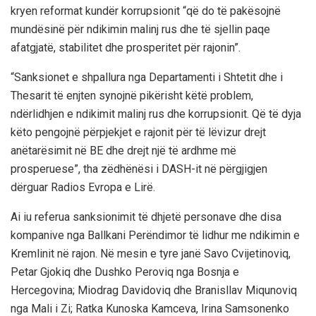
kryen reformat kundër korrupsionit “që do të pakësojnë
mundësinë për ndikimin malinj rus dhe të sjellin paqe
afatgjatë, stabilitet dhe prosperitet për rajonin”.
“Sanksionet e shpallura nga Departamenti i Shtetit dhe i
Thesarit të enjten synojnë pikërisht këtë problem,
ndërlidhjen e ndikimit malinj rus dhe korrupsionit. Që të dyja
këto pengojnë përpjekjet e rajonit për të lëvizur drejt
anëtarësimit në BE dhe drejt një të ardhme më
prosperuese”, tha zëdhënësi i DASH-it në përgjigjen
dërguar Radios Evropa e Lirë.
Ai iu referua sanksionimit të dhjetë personave dhe disa
kompanive nga Ballkani Perëndimor të lidhur me ndikimin e
Kremlinit në rajon. Në mesin e tyre janë Savo Cvijetinoviq,
Petar Gjokiq dhe Dushko Peroviq nga Bosnja e
Hercegovina; Miodrag Davidoviq dhe Branisllav Miqunoviq
nga Mali i Zi; Ratka Kunoska Kamceva, Irina Samsonenko