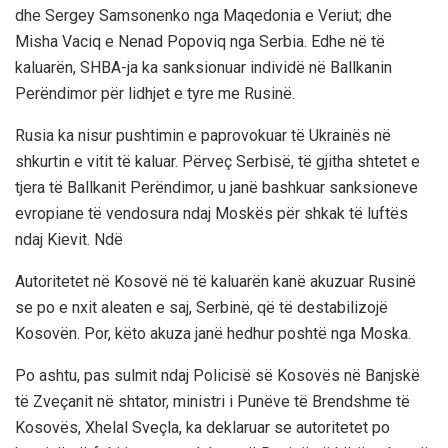
dhe Sergey Samsonenko nga Maqedonia e Veriut; dhe
Misha Vaciq e Nenad Popoviq nga Serbia. Edhe në të
kaluarën, SHBA-ja ka sanksionuar individë në Ballkanin
Perëndimor për lidhjet e tyre me Rusinë.
Rusia ka nisur pushtimin e paprovokuar të Ukrainës në
shkurtin e vitit të kaluar. Përveç Serbisë, të gjitha shtetet e
tjera të Ballkanit Perëndimor, u janë bashkuar sanksioneve
evropiane të vendosura ndaj Moskës për shkak të luftës
ndaj Kievit. Ndë
Autoritetet në Kosovë në të kaluarën kanë akuzuar Rusinë
se po e nxit aleaten e saj, Serbinë, që të destabilizojë
Kosovën. Por, këto akuza janë hedhur poshtë nga Moska.
Po ashtu, pas sulmit ndaj Policisë së Kosovës në Banjskë
të Zveçanit në shtator, ministri i Punëve të Brendshme të
Kosovës, Xhelal Sveçla, ka deklaruar se autoritetet po