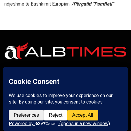
ndjeshme të Bashkimit Europian.
/Përgatiti “Pamfleti”
Lajme të vërteta!
Të tjera
Rreth nesh
Kontakt
Puno me ne
Privatësia
Na ndiqni