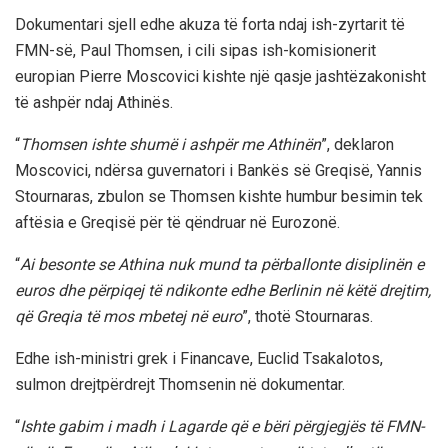
Dokumentari sjell edhe akuza të forta ndaj ish-zyrtarit të
FMN-së, Paul Thomsen, i cili sipas ish-komisionerit
europian Pierre Moscovici kishte një qasje jashtëzakonisht
të ashpër ndaj Athinës.
“
Thomsen ishte shumë i ashpër me Athinën
”, deklaron
Moscovici, ndërsa guvernatori i Bankës së Greqisë, Yannis
Stournaras, zbulon se Thomsen kishte humbur besimin tek
aftësia e Greqisë për të qëndruar në Eurozonë.
“
Ai besonte se Athina nuk mund ta përballonte disiplinën e
euros dhe përpiqej të ndikonte edhe Berlinin në këtë drejtim,
që Greqia të mos mbetej në euro
”, thotë Stournaras.
Edhe ish-ministri grek i Financave, Euclid Tsakalotos,
sulmon drejtpërdrejt Thomsenin në dokumentar.
“
Ishte gabim i madh i Lagarde që e bëri përgjegjës të FMN-