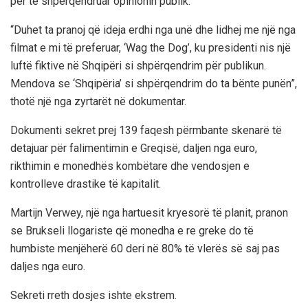
për të shpërqendruar opinionin publik.
“Duhet ta pranoj që ideja erdhi nga unë dhe lidhej me një nga
filmat e mi të preferuar, ‘Wag the Dog’, ku presidenti nis një
luftë fiktive në Shqipëri si shpërqendrim për publikun.
Mendova se ‘Shqipëria’ si shpërqendrim do ta bënte punën”,
thotë një nga zyrtarët në dokumentar.
Dokumenti sekret prej 139 faqesh përmbante skenarë të
detajuar për falimentimin e Greqisë, daljen nga euro,
rikthimin e monedhës kombëtare dhe vendosjen e
kontrolleve drastike të kapitalit.
Martijn Verwey, një nga hartuesit kryesorë të planit, pranon
se Brukseli llogariste që monedha e re greke do të
humbiste menjëherë 60 deri në 80% të vlerës së saj pas
daljes nga euro.
Sekreti rreth dosjes ishte ekstrem.