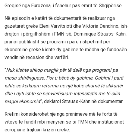
Greqisë nga Eurozona, i fshehur pas emrit të Shqipërisë.
Në episodin e katërt të dokumentarit të realizuar nga
gazetaret greke Eleni Varvitsioti dhe Viktoria Dendrino, ish-
drejtori i përgjithshëm i FMN-së, Dominique Strauss-Kahn,
pranoi publikisht se programi i parë i shpëtimit për
ekonominë greke kishte dy gabime të mëdha që fundosën
vendin në recesion dhe varfëri.
“
Nuk kishte shkop magjik për të dalë nga programi pa
masa shtrënguese. Por u bënë dy gabime. Gabimi i parë
ishte se kërkuam reforma në një kohë shumë të shkurtër
dhe i dyti ishte se nënvlerësuam intensitetin me të cilin
reagoi ekonomia
”, deklaroi Strauss-Kahn në dokumentar.
Rrëfimi konsiderohet një nga pranimeve më të forta të
viteve të fundit mbi mënyrën se si FMN dhe institucionet
europiane trajtuan krizën greke.