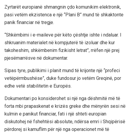
Zyrtarët europianë shmangnin çdo komunikim elektronik,
pasi vetëm ekzistenca e një “Plani B” mund të shkaktonte
panik financiar në tregje.
“Shkëmbimi i e-maileve për këto çështje ishte i ndaluar. I
shkruanim materialet në kompjuterë të izoluar dhe kur
takoheshim, shkëmbenim fizikisht letrat”, rrëfen një prej
pjesëmarrësve në dokumentar.
Sipas tyre, publikimi i planit mund të krijonte një “profeci
vetëpërmbushëse”, duke fundosur jo vetëm Greqinë, por
edhe vetë stabilitetin e Europës.
Dokumentari po konsiderohet si një nga dëshmitë më të
forta mbi prapaskenat e krizës greke dhe mënyrën sesi në
kulmin e panikut financiar, fati i një shteti europian
diskutohej në fshehtësi absolute, ndërsa emri i Shqipërisë
përdorej si kamuflim për një nga operacionet më të