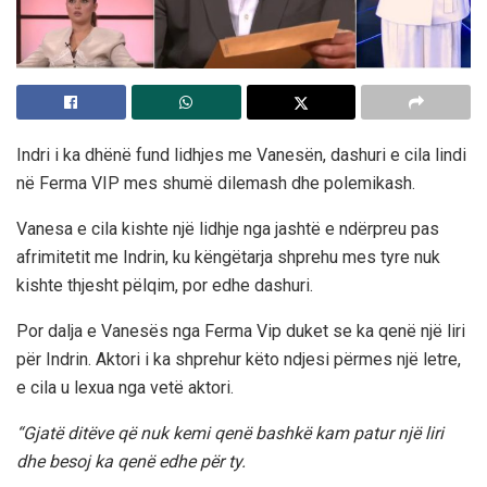
Indri i ka dhënë fund lidhjes me Vanesën, dashuri e cila lindi
në Ferma VIP mes shumë dilemash dhe polemikash.
Vanesa e cila kishte një lidhje nga jashtë e ndërpreu pas
afrimitetit me Indrin, ku këngëtarja shprehu mes tyre nuk
kishte thjesht pëlqim, por edhe dashuri.
Por dalja e Vanesës nga Ferma Vip duket se ka qenë një liri
për Indrin. Aktori i ka shprehur këto ndjesi përmes një letre,
e cila u lexua nga vetë aktori.
“Gjatë ditëve që nuk kemi qenë bashkë kam patur një liri
dhe besoj ka qenë edhe për ty.