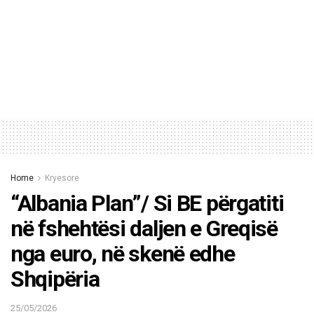
Home
Kryesore
“Albania Plan”/ Si BE përgatiti
në fshehtësi daljen e Greqisë
nga euro, në skenë edhe
Shqipëria
25/05/2026