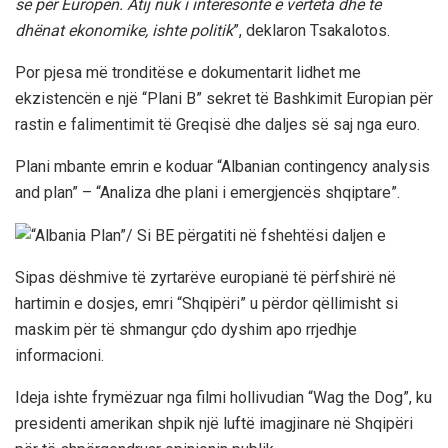
së për Europën. Atij nuk i interesonte e vërteta dhe të
dhënat ekonomike, ishte politik
”, deklaron Tsakalotos.
Por pjesa më tronditëse e dokumentarit lidhet me
ekzistencën e një “Plani B” sekret të Bashkimit Europian për
rastin e falimentimit të Greqisë dhe daljes së saj nga euro.
Plani mbante emrin e koduar “Albanian contingency analysis
and plan” – “Analiza dhe plani i emergjencës shqiptare”.
Sipas dëshmive të zyrtarëve europianë të përfshirë në
hartimin e dosjes, emri “Shqipëri” u përdor qëllimisht si
maskim për të shmangur çdo dyshim apo rrjedhje
informacioni.
Ideja ishte frymëzuar nga filmi hollivudian “Wag the Dog”, ku
presidenti amerikan shpik një luftë imagjinare në Shqipëri