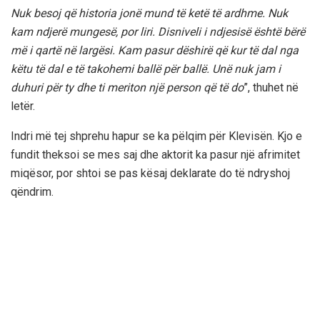
Nuk besoj që historia jonë mund të ketë të ardhme. Nuk
kam ndjerë mungesë, por liri. Disniveli i ndjesisë është bërë
më i qartë në largësi. Kam pasur dëshirë që kur të dal nga
këtu të dal e të takohemi ballë për ballë. Unë nuk jam i
duhuri për ty dhe ti meriton një person që të do
”, thuhet në
letër.
Indri më tej shprehu hapur se ka pëlqim për Klevisën. Kjo e
fundit theksoi se mes saj dhe aktorit ka pasur një afrimitet
miqësor, por shtoi se pas kësaj deklarate do të ndryshoj
qëndrim.