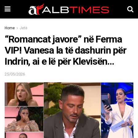
Home
Jetë
“Romancat javore” në Ferma
VIP! Vanesa la të dashurin për
Indrin, ai e lë për Klevisën…
25/05/2026