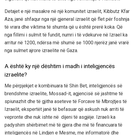
Detajet e një masakre në një komunitet izraelit, Kibbutz Kfar
Aza, janë shfaqur nga një gjeneral izraelit që flet për foshnja
të vrara dhe viktima të shumta që u është prerë koka. Që
nga fillimi i sulmit të fundit, numri i të vdekurve në Izrael ka
arritur në 1200, ndërsa më shumë se 1000 njerëz janë vrarë
nga sulmet ajrore izraelite në Gaza.
A është ky një dështim i madh i inteligjencës
izraelite?
Me përpjekjet e kombinuara të Shin Bet, inteligjencës së
brendshme izraelite, Mossad-it, agjencisë së jashtme të
spiunazhit dhe të gjitha aseteve të Forcave të Mbrojtjes të
Izraelit, ekspertët janë të befasuar që askush nuk arriti të
vepronte dhe nuk ishte në dijeni të asgjëje. Izraeli ka
padyshim shërbimet më të gjera dhe më të financuara të
inteligjencës në Lindjen e Mesme, me informatorë dhe