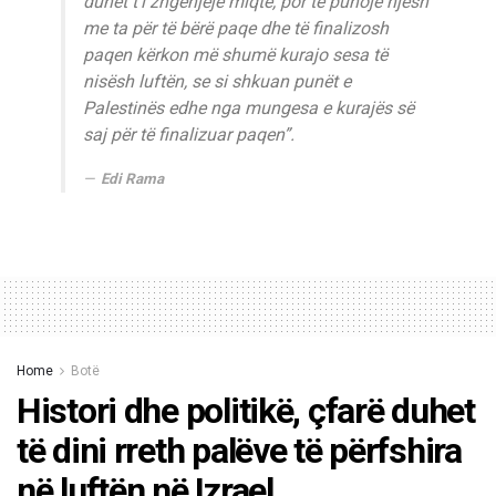
duhet t’i zhgënjejë miqtë, por të punojë njësh
me ta për të bërë paqe dhe të finalizosh
paqen kërkon më shumë kurajo sesa të
nisësh luftën, se si shkuan punët e
Palestinës edhe nga mungesa e kurajës së
saj për të finalizuar paqen”.
Edi Rama
Home
Botë
Histori dhe politikë, çfarë duhet
të dini rreth palëve të përfshira
në luftën në Izrael