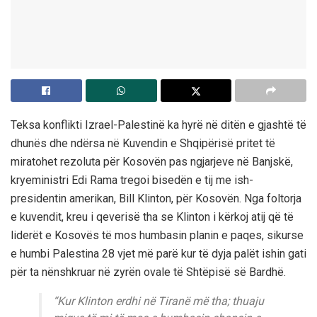
Teksa konflikti Izrael-Palestinë ka hyrë në ditën e gjashtë të
dhunës dhe ndërsa në Kuvendin e Shqipërisë pritet të
miratohet rezoluta për Kosovën pas ngjarjeve në Banjskë,
kryeministri Edi Rama tregoi bisedën e tij me ish-
presidentin amerikan, Bill Klinton, për Kosovën. Nga foltorja
e kuvendit, kreu i qeverisë tha se Klinton i kërkoj atij që të
liderët e Kosovës të mos humbasin planin e paqes, sikurse
e humbi Palestina 28 vjet më parë kur të dyja palët ishin gati
për ta nënshkruar në zyrën ovale të Shtëpisë së Bardhë.
“Kur Klinton erdhi në Tiranë më tha; thuaju