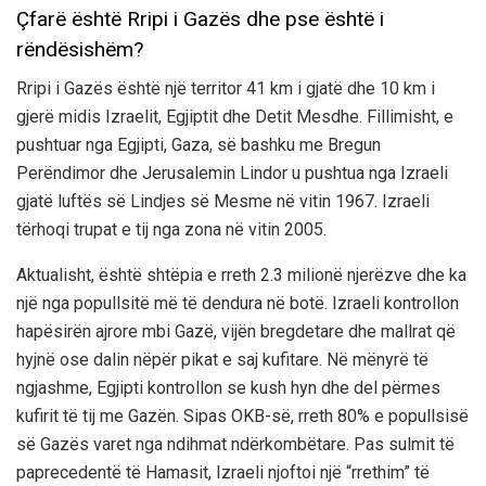
Çfarë është Rripi i Gazës dhe pse është i
rëndësishëm?
Rripi i Gazës është një territor 41 km i gjatë dhe 10 km i
gjerë midis Izraelit, Egjiptit dhe Detit Mesdhe. Fillimisht, e
pushtuar nga Egjipti, Gaza, së bashku me Bregun
Perëndimor dhe Jerusalemin Lindor u pushtua nga Izraeli
gjatë luftës së Lindjes së Mesme në vitin 1967. Izraeli
tërhoqi trupat e tij nga zona në vitin 2005.
Aktualisht, është shtëpia e rreth 2.3 milionë njerëzve dhe ka
një nga popullsitë më të dendura në botë. Izraeli kontrollon
hapësirën ajrore mbi Gazë, vijën bregdetare dhe mallrat që
hyjnë ose dalin nëpër pikat e saj kufitare. Në mënyrë të
ngjashme, Egjipti kontrollon se kush hyn dhe del përmes
kufirit të tij me Gazën. Sipas OKB-së, rreth 80% e popullsisë
së Gazës varet nga ndihmat ndërkombëtare. Pas sulmit të
paprecedentë të Hamasit, Izraeli njoftoi një “rrethim” të