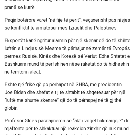
pranë se kurrë.
Paqja botërore varet “në fije të perit”, veçanërisht pas nisjes
së konfliktit të armatosur mes Izraelit dhe Palestinës.
Ekspertët kanë ngritur alarmin për një skenar që do të shihte
luftën e Lindjes së Mesme të përha[ur në zemër të Evropës
përmes Rusisë, Kinës dhe Koresë së Veriut. Edhe Shtetet e
Bashkuara mund të përfshihen nëse raketat do të hidheshin
në territorin aleat.
Është një frikë që po përhapet në SHBA, me presidentin
Joe Biden dhe shefat e tij të shtabit të shqetësuar për një
“luftë me shumë skenarë” që do të përhapej në të gjithë
globin.
Profesor Glees paralajmëron se “akt i vogël hakmarrjeje” do
mjaftonte për të shkaktuar një reaksion zinxhir që nuk mund