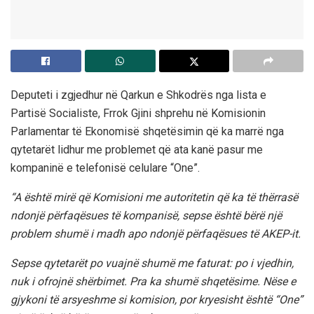
Deputeti i zgjedhur në Qarkun e Shkodrës nga lista e
Partisë Socialiste, Frrok Gjini shprehu në Komisionin
Parlamentar të Ekonomisë shqetësimin që ka marrë nga
qytetarët lidhur me problemet që ata kanë pasur me
kompaninë e telefonisë celulare “One”.
“A është mirë që Komisioni me autoritetin që ka të thërrasë
ndonjë përfaqësues të kompanisë, sepse është bërë një
problem shumë i madh apo ndonjë përfaqësues të AKEP-it.
Sepse qytetarët po vuajnë shumë me faturat: po i vjedhin,
nuk i ofrojnë shërbimet. Pra ka shumë shqetësime. Nëse e
gjykoni të arsyeshme si komision, por kryesisht është “One”