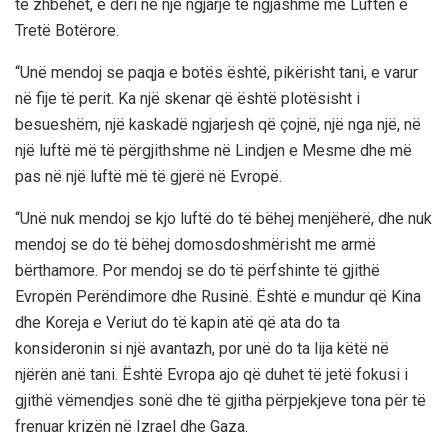
të zhbëhet, e deri në një ngjarje të ngjashme me Luftën e
Tretë Botërore.
“Unë mendoj se paqja e botës është, pikërisht tani, e varur
në fije të perit. Ka një skenar që është plotësisht i
besueshëm, një kaskadë ngjarjesh që çojnë, një nga një, në
një luftë më të përgjithshme në Lindjen e Mesme dhe më
pas në një luftë më të gjerë në Evropë.
“Unë nuk mendoj se kjo luftë do të bëhej menjëherë, dhe nuk
mendoj se do të bëhej domosdoshmërisht me armë
bërthamore. Por mendoj se do të përfshinte të gjithë
Evropën Perëndimore dhe Rusinë. Është e mundur që Kina
dhe Koreja e Veriut do të kapin atë që ata do ta
konsideronin si një avantazh, por unë do ta lija këtë në
njërën anë tani. Është Evropa ajo që duhet të jetë fokusi i
gjithë vëmendjes sonë dhe të gjitha përpjekjeve tona për të
frenuar krizën në Izrael dhe Gaza.