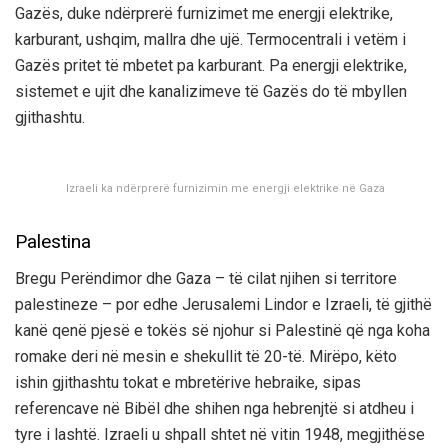
Gazës, duke ndërprerë furnizimet me energji elektrike,
karburant, ushqim, mallra dhe ujë. Termocentrali i vetëm i
Gazës pritet të mbetet pa karburant. Pa energji elektrike,
sistemet e ujit dhe kanalizimeve të Gazës do të mbyllen
gjithashtu.
Izraeli ka ndërprerë furnizimin me energji elektrike në Gaza
Palestina
Bregu Perëndimor dhe Gaza – të cilat njihen si territore
palestineze – por edhe Jerusalemi Lindor e Izraeli, të gjithë
kanë qenë pjesë e tokës së njohur si Palestinë që nga koha
romake deri në mesin e shekullit të 20-të. Mirëpo, këto
ishin gjithashtu tokat e mbretërive hebraike, sipas
referencave në Bibël dhe shihen nga hebrenjtë si atdheu i
tyre i lashtë. Izraeli u shpall shtet në vitin 1948, megjithëse