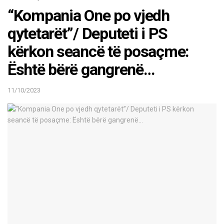
“Kompania One po vjedh
qytetarët”/ Deputeti i PS
kërkon seancë të posaçme:
Është bërë gangrenë…
11/10/2023