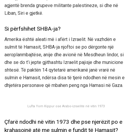
agjentë brenda grupeve militante palestineze, si dhe në
Liban, Siri e gjetkë.
Si përfshihet SHBA-ja?
Amerika është aleati më i afërt i Izraelit. Në vazhdën e
sulmit të Hamasit, SHBA-ja njoftoi se po dërgonte një
aeroplanmbajtëse, anije dhe avionë në Mesdheun lindor, si
dhe se do t’i jepte gjithashtu Izraelit pajisje dhe municione
shtesë. Të paktën 14 qytetarë amerikanë janë vrarë në
sulmin e Hamasit, ndërsa disa të tjerë ndodhen në mesin e
dhjetëra personave që mbahen peng nga Hamasi në Gaza.
Lufta Yom Kippur ose Arabo-izraelite në vitin 1973
Çfarë ndodhi në vitin 1973 dhe pse njerëzit po e
krahasojnë atë me sulmin e fundit të Hamasit?