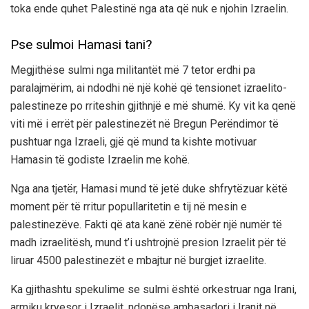
toka ende quhet Palestinë nga ata që nuk e njohin Izraelin.
Pse sulmoi Hamasi tani?
Megjithëse sulmi nga militantët më 7 tetor erdhi pa
paralajmërim, ai ndodhi në një kohë që tensionet izraelito-
palestineze po rriteshin gjithnjë e më shumë. Ky vit ka qenë
viti më i errët për palestinezët në Bregun Perëndimor të
pushtuar nga Izraeli, gjë që mund ta kishte motivuar
Hamasin të godiste Izraelin me kohë.
Nga ana tjetër, Hamasi mund të jetë duke shfrytëzuar këtë
moment për të rritur popullaritetin e tij në mesin e
palestinezëve. Fakti që ata kanë zënë robër një numër të
madh izraelitësh, mund t’i ushtrojnë presion Izraelit për të
liruar 4500 palestinezët e mbajtur në burgjet izraelite.
Ka gjithashtu spekulime se sulmi është orkestruar nga Irani,
armiku kryesor i Izraelit, ndonëse ambasadori i Iranit në