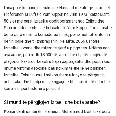
Disa po e krahasojnë sulmin e Hamasit me atë që izraelitët
i referohen si Lufta e Yom Kippur në vitin 1973. Saktësisht,
50 vjet më parë, Izraeli u godit befasisht nga Egjipti dhe
Siria në ditën e shenjtë hebraike të Yom Kippur. Forcat arabe
bënë përparime të konsiderueshme, por izraelitët arritën t’i
bënin ballë dhe t’i zmbrapsnin. Në luftë, 2656 ushtarë
izraelitë u vranë dhe mijëra të tjerë u plagosën. Ndërsa nga
ana arabe, pati rreth 18.000 të vrarë dhe dhjetëra mijëra të
plagosur. Fakti që Izraeli u kap i papërgatitur dhe pësoi kaq
shumë viktima asokohe, pati ndikim të thellë në psikikën
izraelite. Fokusi i tyre i mëvonshëm u kthye te përgatitja
ushtarake dhe bindja se një ngjarje e tillë nuk do të ndodhte
kurrë më, por historia u përsërit…
Si mund të përgjigjen Izraeli dhe bota arabe?
Komandanti ushtarak i Hamasit, Mohammed Deif, u ka bërë