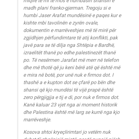
miqve të mi të mos e humbasin shansin e
madh plani franko-gjerman. Tregoju si e
humbi Jaser Arafat mundësinë e paqes kur e
kishte mbi tavolinën e zyrën ovale,
dokumentin e marrëveshjes më të mirë për
zgjidhjen përfundimtare të atij konflikti, pak
javë para se të dilja nga Shtëpia e Bardhë,
izraelitët thanë po edhe palestinezët thanë
po. Të nesërmen Jarafat më merr në telefon
dhe më thotë që ju keni bërë atë që është më
e mira në botë, por unë nuk e firmos dot. I
thashë a e kupton dot se çfarë po bën dhe
shansi që kjo mundësi të vijë prapë është
zero përgjigjja e tij e di, por nuk e firmos dot.
Kanë kaluar 23 vjet nga ai moment historik
dhe Palestina është më larg se kurrë nga kjo
marrëveshje.
Kosova shtoi kryeçlirimtari jo vetëm nuk