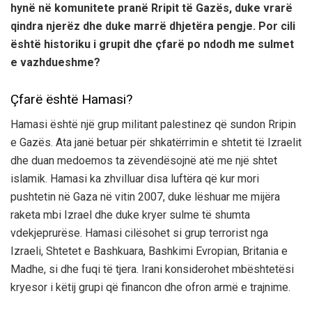
hynë në komunitete pranë Rripit të Gazës, duke vrarë
qindra njerëz dhe duke marrë dhjetëra pengje. Por cili
është historiku i grupit dhe çfarë po ndodh me sulmet
e vazhdueshme?
Çfarë është Hamasi?
Hamasi është një grup militant palestinez që sundon Rripin
e Gazës. Ata janë betuar për shkatërrimin e shtetit të Izraelit
dhe duan medoemos ta zëvendësojnë atë me një shtet
islamik. Hamasi ka zhvilluar disa luftëra që kur mori
pushtetin në Gaza në vitin 2007, duke lëshuar me mijëra
raketa mbi Izrael dhe duke kryer sulme të shumta
vdekjeprurëse. Hamasi cilësohet si grup terrorist nga
Izraeli, Shtetet e Bashkuara, Bashkimi Evropian, Britania e
Madhe, si dhe fuqi të tjera. Irani konsiderohet mbështetësi
kryesor i këtij grupi që financon dhe ofron armë e trajnime.