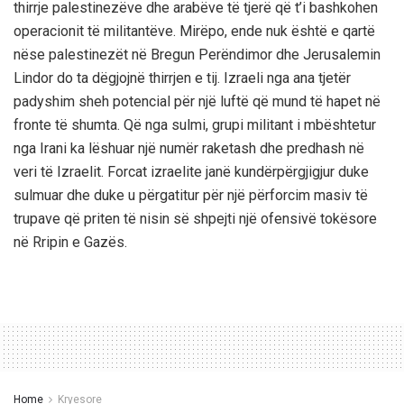
thirrje palestinezëve dhe arabëve të tjerë që t’i bashkohen
operacionit të militantëve. Mirëpo, ende nuk është e qartë
nëse palestinezët në Bregun Perëndimor dhe Jerusalemin
Lindor do ta dëgjojnë thirrjen e tij. Izraeli nga ana tjetër
padyshim sheh potencial për një luftë që mund të hapet në
fronte të shumta. Që nga sulmi, grupi militant i mbështetur
nga Irani ka lëshuar një numër raketash dhe predhash në
veri të Izraelit. Forcat izraelite janë kundërpërgjigjur duke
sulmuar dhe duke u përgatitur për një përforcim masiv të
trupave që priten të nisin së shpejti një ofensivë tokësore
në Rripin e Gazës.
Home
Kryesore