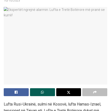
10/10/2023
Lufta Rusi-Ukrainë, sulmi në Kosovë, lufta Hamas-Izrael,
tensionet në Tajvan etj, Lufta e Tretë Botërore duket më