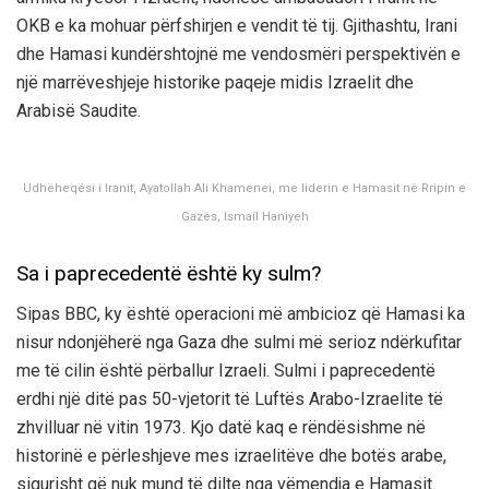
OKB e ka mohuar përfshirjen e vendit të tij. Gjithashtu, Irani
dhe Hamasi kundërshtojnë me vendosmëri perspektivën e
një marrëveshjeje historike paqeje midis Izraelit dhe
Arabisë Saudite.
Udhëheqësi i Iranit, Ayatollah Ali Khamenei, me liderin e Hamasit në Rripin e
Gazës, Ismail Haniyeh
Sa i paprecedentë është ky sulm?
Sipas BBC, ky është operacioni më ambicioz që Hamasi ka
nisur ndonjëherë nga Gaza dhe sulmi më serioz ndërkufitar
me të cilin është përballur Izraeli. Sulmi i paprecedentë
erdhi një ditë pas 50-vjetorit të Luftës Arabo-Izraelite të
zhvilluar në vitin 1973. Kjo datë kaq e rëndësishme në
historinë e përleshjeve mes izraelitëve dhe botës arabe,
sigurisht që nuk mund të dilte nga vëmendja e Hamasit.