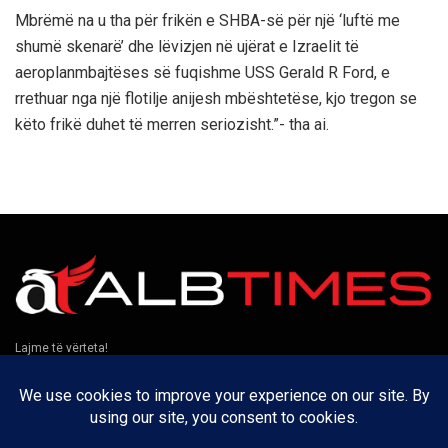
Mbrëmë na u tha për frikën e SHBA-së për një ‘luftë me
shumë skenarë’ dhe lëvizjen në ujërat e Izraelit të
aeroplanmbajtëses së fuqishme USS Gerald R Ford, e
rrethuar nga një flotilje anijesh mbështetëse, kjo tregon se
këto frikë duhet të merren seriozisht.”- tha ai.
Lajme të vërteta!
Të tjera
Rreth nesh
Kontakt
Puno me ne
Privatësia