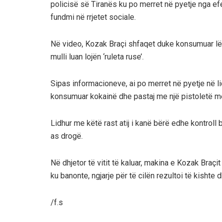
policisë së Tiranës ku po merret në pyetje nga efe
fundmi në rrjetet sociale.
Në video, Kozak Braçi shfaqet duke konsumuar lë
mulli luan lojën ‘ruleta ruse’.
Sipas informacioneve, ai po merret në pyetje në li
konsumuar kokainë dhe pastaj me një pistoletë me 
Lidhur me këtë rast atij i kanë bërë edhe kontrol
as drogë.
Në dhjetor të vitit të kaluar, makina e Kozak Braçi
ku banonte, ngjarje për të cilën rezultoi të kishte d
/f.s