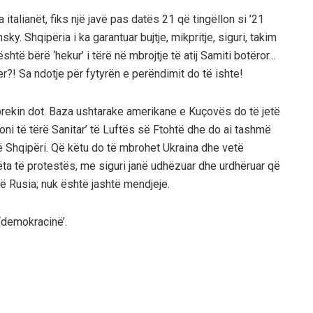
 italianët, fiks një javë pas datës 21 që tingëllon si ’21
nsky. Shqipëria i ka garantuar bujtje, mikpritje, siguri, takim
shtë bërë ‘hekur’ i tërë në mbrojtje të atij Samiti botëror…
er?! Sa ndotje për fytyrën e perëndimit do të ishte!
 prekin dot. Baza ushtarake amerikane e Kuçovës do të jetë
doni të tërë Sanitar’ të Luftës së Ftohtë dhe do ai tashmë
në Shqipëri. Që këtu do të mbrohet Ukraina dhe vetë
ta të protestës, me siguri janë udhëzuar dhe urdhëruar që
ë Rusia; nuk është jashtë mendjeje.
 ‘demokracinë’.