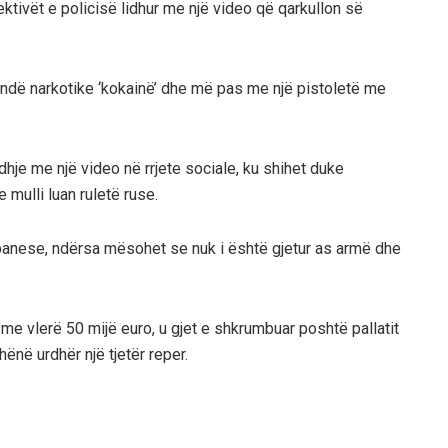
ktivët e policisë lidhur me një video që qarkullon së
ndë narkotike ‘kokainë’ dhe më pas me një pistoletë me
dhje me një video në rrjete sociale, ku shihet duke
mulli luan ruletë ruse.
l banese, ndërsa mësohet se nuk i është gjetur as armë dhe
t me vlerë 50 mijë euro, u gjet e shkrumbuar poshtë pallatit
hënë urdhër një tjetër reper.