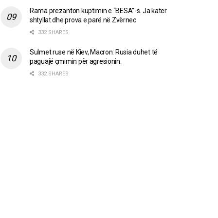
Rama prezanton kuptimin e “BESA”-s. Ja katër
shtyllat dhe prova e parë në Zvërnec
332 SHARES
Sulmet ruse në Kiev, Macron: Rusia duhet të
paguajë çmimin për agresionin.
332 SHARES