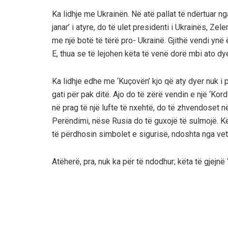
Ka lidhje me Ukrainën. Në atë pallat të ndërtuar nga
janar’ i atyre, do të ulet presidenti i Ukrainës, Zele
me një botë të tërë pro- Ukrainë. Gjithë vendi ynë ë
E, thua se të lejohen këta të venë dorë mbi ato dy
Ka lidhje edhe me ‘Kuçovën’ kjo që aty dyer nuk i
gati për pak ditë. Ajo do të zërë vendin e një ‘Kor
në prag të një lufte të nxehtë, do të zhvendoset 
Perëndimi, nëse Rusia do të guxojë të sulmojë. Kë
të përdhosin simbolet e sigurisë, ndoshta nga vet
Atëherë, pra, nuk ka për të ndodhur; këta të gjejnë