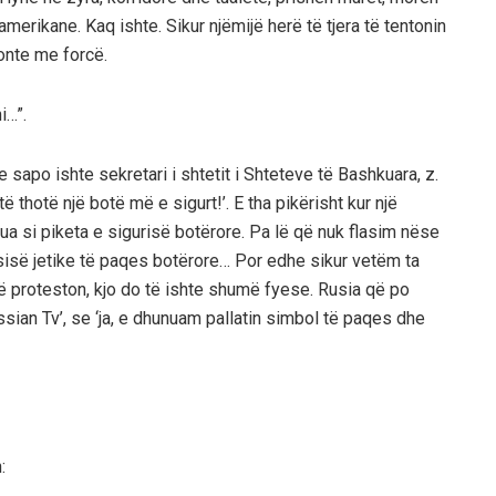
erikane. Kaq ishte. Sikur njëmijë herë të tjera të tentonin
gonte me forcë.
i…”.
 sapo ishte sekretari i shtetit i Shteteve të Bashkuara, z.
 thotë një botë më e sigurt!’. E tha pikërisht kur një
izua si piketa e sigurisë botërore. Pa lë që nuk flasim nëse
isë jetike të paqes botërore… Por edhe sikur vetëm ta
që proteston, kjo do të ishte shumë fyese. Rusia që po
ssian Tv’, se ‘ja, e dhunuam pallatin simbol të paqes dhe
: