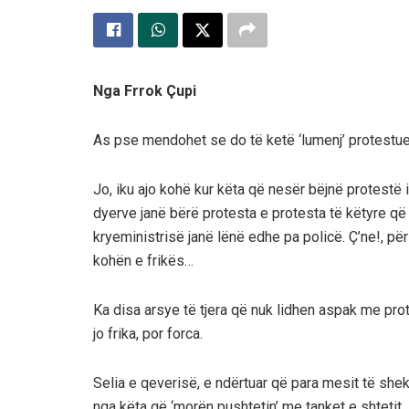
Nga Frrok Çupi
As pse mendohet se do të ketë ‘lumenj’ protestues
Jo, iku ajo kohë kur këta që nesër bëjnë protestë i 
dyerve janë bërë protesta e protesta të këtyre që ‘
kryeministrisë janë lënë edhe pa policë. Ç’ne!, për 
kohën e frikës…
Ka disa arsye të tjera që nuk lidhen aspak me pro
jo frika, por forca.
Selia e qeverisë, e ndërtuar që para mesit të shek
nga këta që ‘morën pushtetin’ me tanket e shtetit.