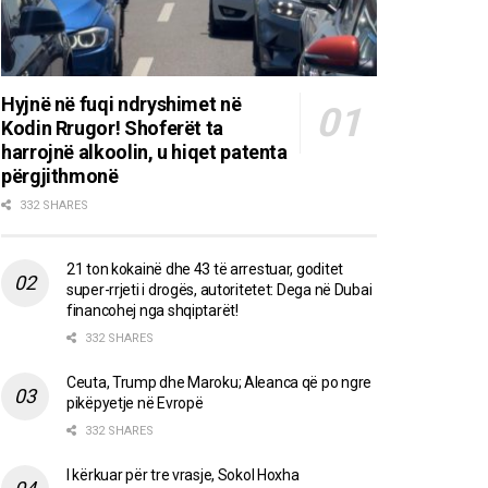
Hyjnë në fuqi ndryshimet në
Kodin Rrugor! Shoferët ta
harrojnë alkoolin, u hiqet patenta
përgjithmonë
332 SHARES
21 ton kokainë dhe 43 të arrestuar, goditet
super-rrjeti i drogës, autoritetet: Dega në Dubai
financohej nga shqiptarët!
332 SHARES
Ceuta, Trump dhe Maroku; Aleanca që po ngre
pikëpyetje në Evropë
332 SHARES
I kërkuar për tre vrasje, Sokol Hoxha