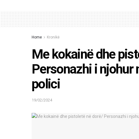
Home
Kronikë
Me kokainë dhe pist
Personazhi i njohur
polici
19/02/2024