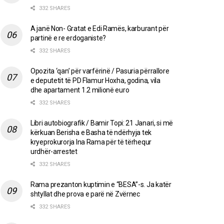
332 SHARES
A janë Non- Gratat e Edi Ramës, karburant për
partinë e re erdoganiste?
332 SHARES
Opozita ‘qan’ për varfërinë / Pasuria përrallore
e deputetit të PD Flamur Hoxha, godina, vila
dhe apartament 1.2 milionë euro
332 SHARES
Libri autobiografik / Bamir Topi: 21 Janari, si më
kërkuan Berisha e Basha të ndërhyja tek
kryeprokurorja Ina Rama për të tërhequr
urdhër-arrestet
332 SHARES
Rama prezanton kuptimin e “BESA”-s. Ja katër
shtyllat dhe prova e parë në Zvërnec
332 SHARES