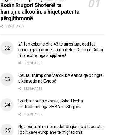
Kodin Rrugor! Shoferët ta
harrojnë alkoolin, u hiqet patenta
përgjithmonë
332 SHARES
21 ton kokainë dhe 43 të arrestuar, goditet
super-rrjeti i drogës, autoritetet: Dega në Dubai
financohej nga shqiptarët!
332 SHARES
Ceuta, Trump dhe Maroku; Aleanca që po ngre
pikëpyetje në Evropë
332 SHARES
I kërkuar për tre vrasje, Sokol Hoxha
ekstradohet nga SHBA në Shqipëri
332 SHARES
Nga përjashtim në model: Shqipëria si laborator
i politikave evropiane të migracionit