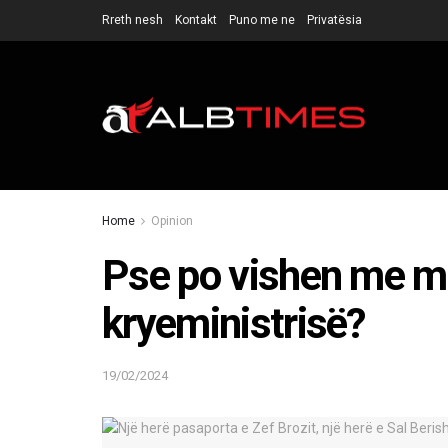
Rreth nesh
Kontakt
Puno me ne
Privatësia
Home
Opinion
Pse po vishen me me
kryeministrisë?
19/02/2024