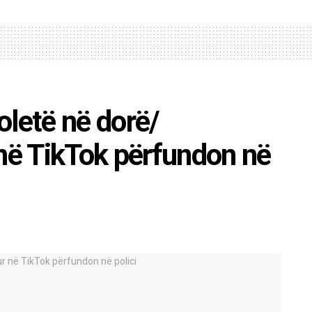
oletë në dorë/
 në TikTok përfundon në