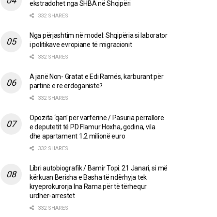
ekstradohet nga SHBA në Shqipëri
332 SHARES
Nga përjashtim në model: Shqipëria si laborator
i politikave evropiane të migracionit
332 SHARES
A janë Non- Gratat e Edi Ramës, karburant për
partinë e re erdoganiste?
332 SHARES
Opozita ‘qan’ për varfërinë / Pasuria përrallore
e deputetit të PD Flamur Hoxha, godina, vila
dhe apartament 1.2 milionë euro
332 SHARES
Libri autobiografik / Bamir Topi: 21 Janari, si më
kërkuan Berisha e Basha të ndërhyja tek
kryeprokurorja Ina Rama për të tërhequr
urdhër-arrestet
332 SHARES