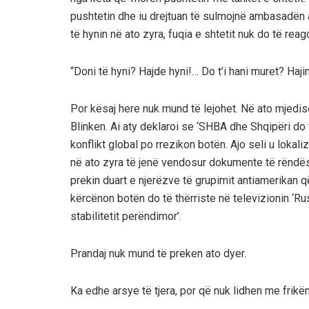
pushtetin dhe iu drejtuan të sulmojnë ambasadën am
të hynin në ato zyra, fuqia e shtetit nuk do të rea
“Doni të hyni? Hajde hyni!… Do t’i hani muret? Hajin
Por kësaj here nuk mund të lejohet. Në ato mjedise
Blinken. Ai aty deklaroi se ‘SHBA dhe Shqipëri do të
konflikt global po rrezikon botën. Ajo seli u lokal
në ato zyra të jenë vendosur dokumente të rëndës
prekin duart e njerëzve të grupimit antiamerikan 
kërcënon botën do të thërriste në televizionin ‘Ru
stabilitetit perëndimor’.
Prandaj nuk mund të preken ato dyer.
Ka edhe arsye të tjera, por që nuk lidhen me frikën