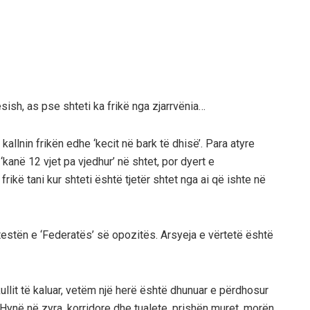
ish, as pse shteti ka frikë nga zjarrvënia…
kallnin frikën edhe ‘kecit në bark të dhisë’. Para atyre
kanë 12 vjet pa vjedhur’ në shtet, por dyert e
frikë tani kur shteti është tjetër shtet nga ai që ishte në
testën e ‘Federatës’ së opozitës. Arsyeja e vërtetë është
ullit të kaluar, vetëm një herë është dhunuar e përdhosur
 Hynë në zyra, korridore dhe tualete, prishën muret, morën