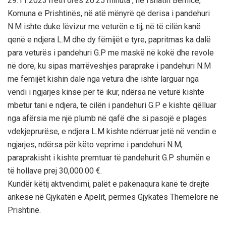
29.11.2023 rreth orës 20:25 minuta , në fshatin Bernicë,
Komuna e Prishtinës, në atë mënyrë që derisa i pandehuri
N.M ishte duke lëvizur me veturën e tij, në të cilën kanë
qenë e ndjera L.M dhe dy fëmijët e tyre, papritmas ka dalë
para veturës i pandehuri G.P me maskë në kokë dhe revole
në dorë, ku sipas marrëveshjes paraprake i pandehuri N.M
me fëmijët kishin dalë nga vetura dhe ishte larguar nga
vendi i ngjarjes kinse për të ikur, ndërsa në veturë kishte
mbetur tani e ndjera, të cilën i pandehuri G.P e kishte qëlluar
nga afërsia me një plumb në qafë dhe si pasojë e plagës
vdekjeprurëse, e ndjera L.M kishte ndërruar jetë në vendin e
ngjarjes, ndërsa për këto veprime i pandehuri N.M,
paraprakisht i kishte premtuar të pandehurit G.P shumën e
të hollave prej 30,000.00 €.
Kundër këtij aktvendimi, palët e pakënaqura kanë të drejtë
ankese në Gjykatën e Apelit, përmes Gjykatës Themelore në
Prishtinë.