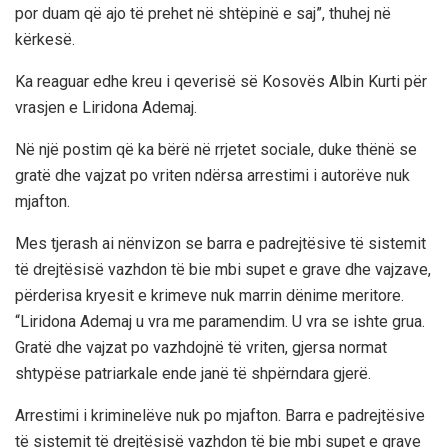
por duam që ajo të prehet në shtëpinë e saj”, thuhej në
kërkesë.
Ka reaguar edhe kreu i qeverisë së Kosovës Albin Kurti për
vrasjen e Liridona Ademaj.
Në një postim që ka bërë në rrjetet sociale, duke thënë se
gratë dhe vajzat po vriten ndërsa arrestimi i autorëve nuk
mjafton.
Mes tjerash ai nënvizon se barra e padrejtësive të sistemit
të drejtësisë vazhdon të bie mbi supet e grave dhe vajzave,
përderisa kryesit e krimeve nuk marrin dënime meritore.
“Liridona Ademaj u vra me paramendim. U vra se ishte grua.
Gratë dhe vajzat po vazhdojnë të vriten, gjersa normat
shtypëse patriarkale ende janë të shpërndara gjerë.
Arrestimi i kriminelëve nuk po mjafton. Barra e padrejtësive
të sistemit të drejtësisë vazhdon të bie mbi supet e grave