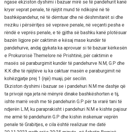
ngase ekziston dyshimi i bazuar mirë se të pandehurit kanë
kryer veprat penale, të njëjtit mund të ndikojnë në të
bashkëpandehur, në të dëmtuar dhe në dëshmitarët si dhe
rreziku i përsëritjes së veprave penale, në veçanti pesha e
rëndë e veprës penale, e të gjitha së bashku kanë plotësuar
bazën ligjore për caktimin e kësaj mase kundër të
pandehurve, andaj gjykata ka aprovuar si të bazuar kërkesën
e Prokurorisë Themelore në Prishtinë, për caktimin e
masës së paraburgimit kundër të pandehurve N.M, G.P dhe
K.K dhe të njëjtëve iu ka caktuar masën e paraburgimit në
kohëzgjatje prej 1 (një) muaji, për secilin.
Ekziston dyshimi i bazuar se i pandehuri N.M me dashje që
ta privojë nga jeta në mënyrë dinake bashkëshorten e tij,
ishte marrë vesh me të pandehurin G.P për ta vrarë tani të
ndjerën L.M, ku paraprakisht i pandehuri N.M e kishte pajisur
me armë të pandehurin G.P dhe kishin inskenuar veprën
penale të Grabitjes, e cila është realizuar me datë