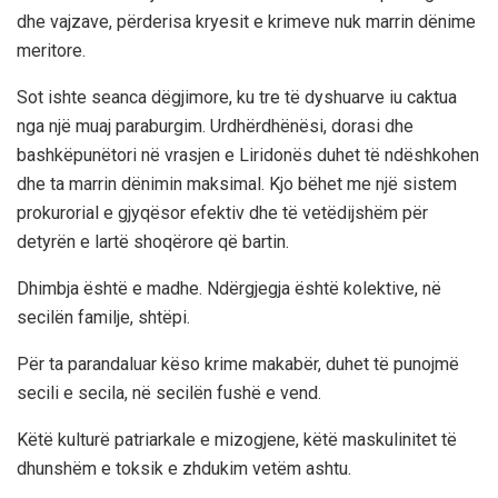
dhe vajzave, përderisa kryesit e krimeve nuk marrin dënime
meritore.
Sot ishte seanca dëgjimore, ku tre të dyshuarve iu caktua
nga një muaj paraburgim. Urdhërdhënësi, dorasi dhe
bashkëpunëtori në vrasjen e Liridonës duhet të ndëshkohen
dhe ta marrin dënimin maksimal. Kjo bëhet me një sistem
prokurorial e gjyqësor efektiv dhe të vetëdijshëm për
detyrën e lartë shoqërore që bartin.
Dhimbja është e madhe. Ndërgjegja është kolektive, në
secilën familje, shtëpi.
Për ta parandaluar këso krime makabër, duhet të punojmë
secili e secila, në secilën fushë e vend.
Këtë kulturë patriarkale e mizogjene, këtë maskulinitet të
dhunshëm e toksik e zhdukim vetëm ashtu.