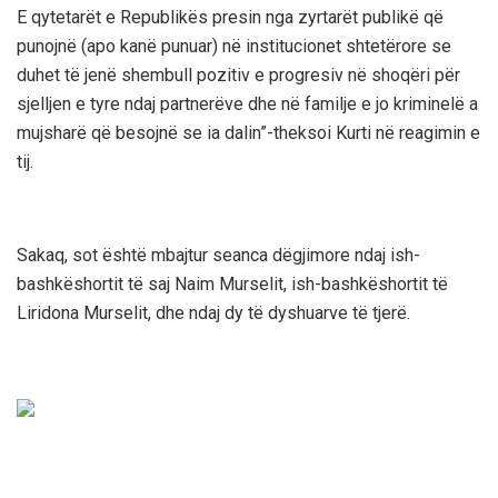
E qytetarët e Republikës presin nga zyrtarët publikë që
punojnë (apo kanë punuar) në institucionet shtetërore se
duhet të jenë shembull pozitiv e progresiv në shoqëri për
sjelljen e tyre ndaj partnerëve dhe në familje e jo kriminelë a
mujsharë që besojnë se ia dalin”-theksoi Kurti në reagimin e
tij.
Sakaq, sot është mbajtur seanca dëgjimore ndaj ish-
bashkëshortit të saj Naim Murselit, ish-bashkëshortit të
Liridona Murselit, dhe ndaj dy të dyshuarve të tjerë.