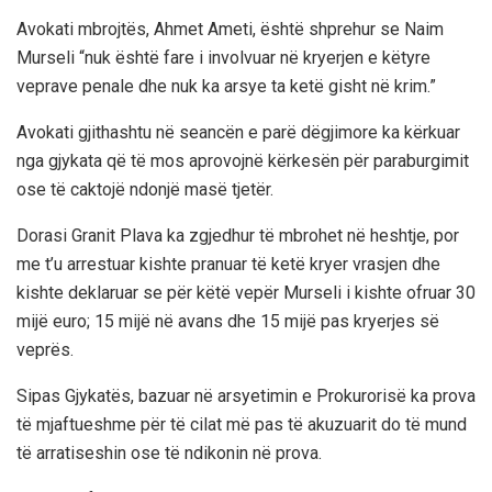
Avokati mbrojtës, Ahmet Ameti, është shprehur se Naim
Murseli “nuk është fare i involvuar në kryerjen e këtyre
veprave penale dhe nuk ka arsye ta ketë gisht në krim.”
Avokati gjithashtu në seancën e parë dëgjimore ka kërkuar
nga gjykata që të mos aprovojnë kërkesën për paraburgimit
ose të caktojë ndonjë masë tjetër.
Dorasi Granit Plava ka zgjedhur të mbrohet në heshtje, por
me t’u arrestuar kishte pranuar të ketë kryer vrasjen dhe
kishte deklaruar se për këtë vepër Murseli i kishte ofruar 30
mijë euro; 15 mijë në avans dhe 15 mijë pas kryerjes së
veprës.
Sipas Gjykatës, bazuar në arsyetimin e Prokurorisë ka prova
të mjaftueshme për të cilat më pas të akuzuarit do të mund
të arratiseshin ose të ndikonin në prova.