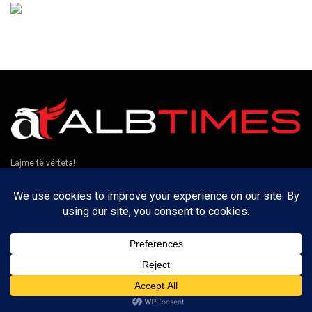
Lajme të vërteta!
Të tjera
Rreth nesh
Kontakt
Puno me ne
Privatësia
Na ndiqni