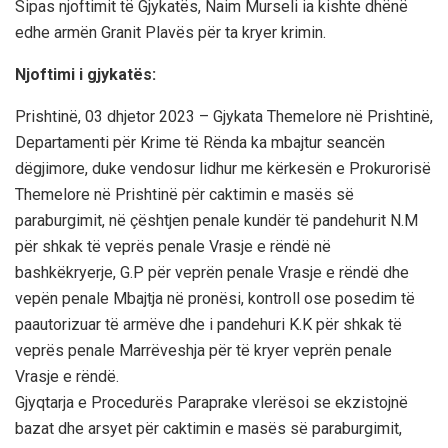
Sipas njoftimit të Gjykatës, Naim Murseli ia kishte dhënë
edhe armën Granit Plavës për ta kryer krimin.
Njoftimi i gjykatës:
Prishtinë, 03 dhjetor 2023 – Gjykata Themelore në Prishtinë,
Departamenti për Krime të Rënda ka mbajtur seancën
dëgjimore, duke vendosur lidhur me kërkesën e Prokurorisë
Themelore në Prishtinë për caktimin e masës së
paraburgimit, në çështjen penale kundër të pandehurit N.M
për shkak të veprës penale Vrasje e rëndë në
bashkëkryerje, G.P për veprën penale Vrasje e rëndë dhe
vepën penale Mbajtja në pronësi, kontroll ose posedim të
paautorizuar të armëve dhe i pandehuri K.K për shkak të
veprës penale Marrëveshja për të kryer veprën penale
Vrasje e rëndë.
Gjyqtarja e Procedurës Paraprake vlerësoi se ekzistojnë
bazat dhe arsyet për caktimin e masës së paraburgimit,