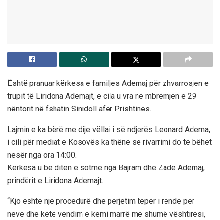
Është pranuar kërkesa e familjes Ademaj për zhvarrosjen e
trupit të Liridona Ademajt, e cila u vra në mbrëmjen e 29
nëntorit në fshatin Sinidoll afër Prishtinës.
Lajmin e ka bërë me dije vëllai i së ndjerës Leonard Adema,
i cili për mediat e Kosovës ka thënë se rivarrimi do të bëhet
nesër nga ora 14:00.
Kërkesa u bë ditën e sotme nga Bajram dhe Zade Ademaj,
prindërit e Liridona Ademajt.
“Kjo është një procedurë dhe përjetim tepër i rëndë për
neve dhe këtë vendim e kemi marrë me shumë vështirësi,