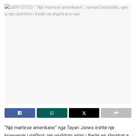
“Një martesë amerikane” nga Tayari Jones është një
kryevepër i rrëfimit, një vështrim intim i thellë në shpirtrat e