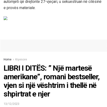
automjeti që drejtonte 27-vjeçari, u sekuestruan në cilësinë
e provës materiale.
Home
Kryesore
LIBRI I DITËS: ” Një martesë
amerikane”, romani bestseller,
vjen si një vështrim i thellë në
shpirtrat e njer
13/12/2023