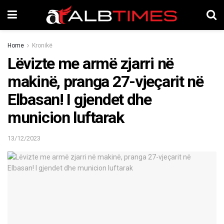
Home
Kronikë
Lëvizte me armë zjarri në
makinë, pranga 27-vjeçarit në
Elbasan! I gjendet dhe
municion luftarak
13/12/2023