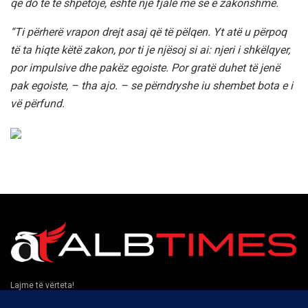
që do të të shpëtojë, është një fjalë më se e zakonshme.
“Ti përherë vrapon drejt asaj që të pëlqen. Yt atë u përpoq
të ta hiqte këtë zakon, por ti je njësoj si ai: njeri i shkëlqyer,
por impulsive dhe pakëz egoiste. Por gratë duhet të jenë
pak egoiste, – tha ajo. – se përndryshe iu shembet bota e i
vë përfund.
Lajme të vërteta!