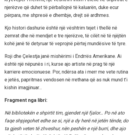
njerëzve që duhet të përballojnë të kaluarën, duke ecur
përpara, me shpresë e dhembje, drejt së ardhmes.
Kjo histori dashurie është një vështrim tejet i thellë në
zemrat dhe në mendjet e tre njerëzve, të cilët në të njëjtën
kohë janë të detyruar të veprojnë përtej mundësive të tyre.
Roji dhe Çelestja janë mishërimi i Ëndrrës Amerikane. Ai
është një nëpunës i ri, kurse ajo artiste në prag të një
karriere emocionuese. Por, ndërsa ata i merr me vete rutina
e jetës, papritmas vendosen në rrethana që as nuk mund t’i
kishin imagjinuar…
Fragment nga libri:
Në bibliotekën e shpirtit tim, gjendet një fjalor… Po në ato
faqe shpjegohet edhe se si, një a dy herë në jetën tënde, do
ta gjesh veten të zhveshur, nën peshën e një burri, dhe ajo