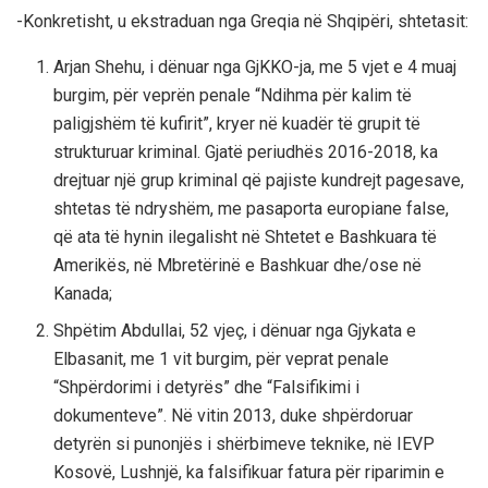
-Konkretisht, u ekstraduan nga Greqia në Shqipëri, shtetasit:
Arjan Shehu, i dënuar nga GjKKO-ja, me 5 vjet e 4 muaj
burgim, për veprën penale “Ndihma për kalim të
paligjshëm të kufirit”, kryer në kuadër të grupit të
strukturuar kriminal. Gjatë periudhës 2016-2018, ka
drejtuar një grup kriminal që pajiste kundrejt pagesave,
shtetas të ndryshëm, me pasaporta europiane false,
që ata të hynin ilegalisht në Shtetet e Bashkuara të
Amerikës, në Mbretërinë e Bashkuar dhe/ose në
Kanada;
Shpëtim Abdullai, 52 vjeç, i dënuar nga Gjykata e
Elbasanit, me 1 vit burgim, për veprat penale
“Shpërdorimi i detyrës” dhe “Falsifikimi i
dokumenteve”. Në vitin 2013, duke shpërdoruar
detyrën si punonjës i shërbimeve teknike, në IEVP
Kosovë, Lushnjë, ka falsifikuar fatura për riparimin e