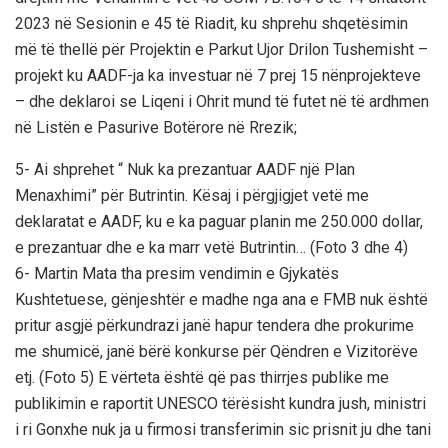
2023 në Sesionin e 45 të Riadit, ku shprehu shqetësimin
më të thellë për Projektin e Parkut Ujor Drilon Tushemisht –
projekt ku AADF-ja ka investuar në 7 prej 15 nënprojekteve
– dhe deklaroi se Liqeni i Ohrit mund të futet në të ardhmen
në Listën e Pasurive Botërore në Rrezik;
5- Ai shprehet “ Nuk ka prezantuar AADF një Plan
Menaxhimi” për Butrintin. Kësaj i përgjigjet vetë me
deklaratat e AADF, ku e ka paguar planin me 250.000 dollar,
e prezantuar dhe e ka marr vetë Butrintin… (Foto 3 dhe 4)
6- Martin Mata tha presim vendimin e Gjykatës
Kushtetuese, gënjeshtër e madhe nga ana e FMB nuk është
pritur asgjë përkundrazi janë hapur tendera dhe prokurime
me shumicë, janë bërë konkurse për Qëndren e Vizitorëve
etj. (Foto 5) E vërteta është që pas thirrjes publike me
publikimin e raportit UNESCO tërësisht kundra jush, ministri
i ri Gonxhe nuk ja u firmosi transferimin sic prisnit ju dhe tani