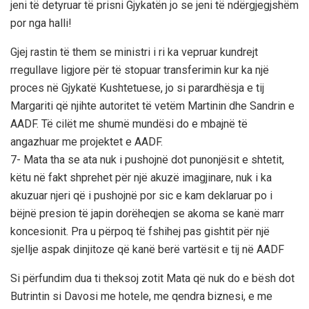
jeni të detyruar të prisni Gjykatën jo se jeni të ndërgjegjshëm
por nga halli!
Gjej rastin të them se ministri i ri ka vepruar kundrejt
rregullave ligjore për të stopuar transferimin kur ka një
proces në Gjykatë Kushtetuese, jo si parardhësja e tij
Margariti që njihte autoritet të vetëm Martinin dhe Sandrin e
AADF. Të cilët me shumë mundësi do e mbajnë të
angazhuar me projektet e AADF.
7- Mata tha se ata nuk i pushojnë dot punonjësit e shtetit,
këtu në fakt shprehet për një akuzë imagjinare, nuk i ka
akuzuar njeri që i pushojnë por sic e kam deklaruar po i
bëjnë presion të japin dorëheqjen se akoma se kanë marr
koncesionit. Pra u përpoq të fshihej pas gishtit për një
sjellje aspak dinjitoze që kanë berë vartësit e tij në AADF
Si përfundim dua ti theksoj zotit Mata që nuk do e bësh dot
Butrintin si Davosi me hotele, me qendra biznesi, e me