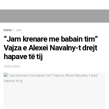
Home
Jetë
“Jam krenare me babain tim”
Vajza e Alexei Navalny-t drejt
hapave të tij
19/02/2024