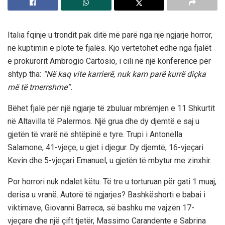
Italia fqinje u trondit pak ditë më parë nga një ngjarje horror,
në kuptimin e plotë të fjalës. Kjo vërtetohet edhe nga fjalët
e prokurorit Ambrogio Cartosio, i cili në një konferencë për
shtyp tha:
“Në kaq vite karrierë, nuk kam parë kurrë diçka
më të tmerrshme”.
Bëhet fjalë për një ngjarje të zbuluar mbrëmjen e 11 Shkurtit
në Altavilla të Palermos. Një grua dhe dy djemtë e saj u
gjetën të vrarë në shtëpinë e tyre. Trupi i Antonella
Salamone, 41-vjeçe, u gjet i djegur. Dy djemtë, 16-vjeçari
Kevin dhe 5-vjeçari Emanuel, u gjetën të mbytur me zinxhir.
Por horrori nuk ndalet këtu. Të tre u torturuan për gati 1 muaj,
derisa u vranë. Autorë të ngjarjes? Bashkëshorti e babai i
viktimave, Giovanni Barreca, së bashku me vajzën 17-
vjeçare dhe një çift tjetër, Massimo Carandente e Sabrina