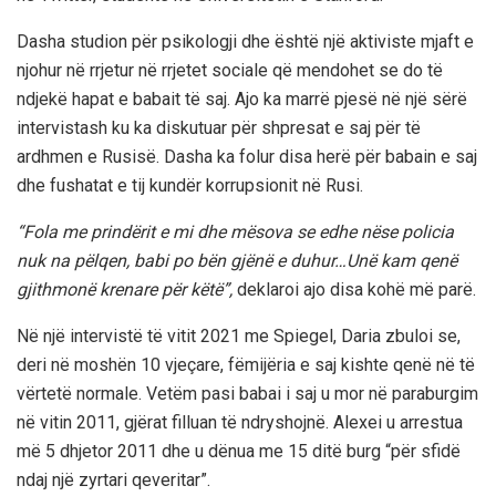
Dasha studion për psikologji dhe është një aktiviste mjaft e
njohur në rrjetur në rrjetet sociale që mendohet se do të
ndjekë hapat e babait të saj. Ajo ka marrë pjesë në një sërë
intervistash ku ka diskutuar për shpresat e saj për të
ardhmen e Rusisë. Dasha ka folur disa herë për babain e saj
dhe fushatat e tij kundër korrupsionit në Rusi.
“Fola me prindërit e mi dhe mësova se edhe nëse policia
nuk na pëlqen, babi po bën gjënë e duhur…Unë kam qenë
gjithmonë krenare për këtë”,
deklaroi ajo disa kohë më parë.
Në një intervistë të vitit 2021 me Spiegel, Daria zbuloi se,
deri në moshën 10 vjeçare, fëmijëria e saj kishte qenë në të
vërtetë normale. Vetëm pasi babai i saj u mor në paraburgim
në vitin 2011, gjërat filluan të ndryshojnë. Alexei u arrestua
më 5 dhjetor 2011 dhe u dënua me 15 ditë burg “për sfidë
ndaj një zyrtari qeveritar”.