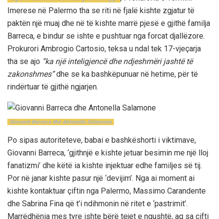
Imerese në Palermo tha se riti në fjalë kishte zgjatur të
paktën një muaj dhe në të kishte marrë pjesë e gjithë familja
Barreca, e bindur se ishte e pushtuar nga forcat djallëzore.
Prokurori Ambrogio Cartosio, teksa u ndal tek 17-vjeçarja
tha se ajo
“ka një inteligjencë dhe ndjeshmëri jashtë të
zakonshmes”
dhe se ka bashkëpunuar në hetime, për të
rindërtuar të gjithë ngjarjen.
Giovanni Barreca dhe Antonella Salamone
Po sipas autoriteteve, babai e bashkëshorti i viktimave,
Giovanni Barreca, ‘gjithnjë e kishte jetuar besimin me një lloj
fanatizmi’ dhe këtë ia kishte injektuar edhe familjes së tij.
Por në janar kishte pasur një ‘devijim’. Nga ai moment ai
kishte kontaktuar çiftin nga Palermo, Massimo Carandente
dhe Sabrina Fina që t’i ndihmonin në ritet e ‘pastrimit’.
Marrëdhënia mes tyre ishte bërë tejet e ngushtë, aq sa çifti