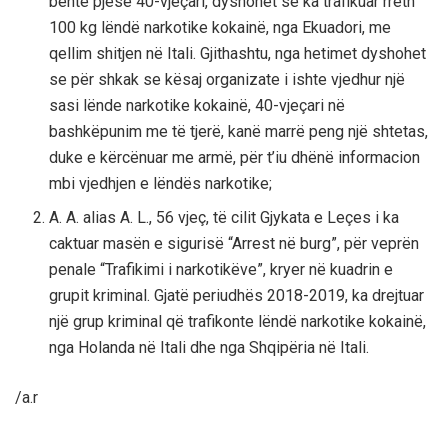
bënte pjesë 40-vjeçari, dyshohet se ka trafikuar rreth
100 kg lëndë narkotike kokainë, nga Ekuadori, me
qellim shitjen në Itali. Gjithashtu, nga hetimet dyshohet
se për shkak se kësaj organizate i ishte vjedhur një
sasi lënde narkotike kokainë, 40-vjeçari në
bashkëpunim me të tjerë, kanë marrë peng një shtetas,
duke e kërcënuar me armë, për t’iu dhënë informacion
mbi vjedhjen e lëndës narkotike;
A. A. alias A. L., 56 vjeç, të cilit Gjykata e Leçes i ka
caktuar masën e sigurisë “Arrest në burg”, për veprën
penale “Trafikimi i narkotikëve”, kryer në kuadrin e
grupit kriminal. Gjatë periudhës 2018-2019, ka drejtuar
një grup kriminal që trafikonte lëndë narkotike kokainë,
nga Holanda në Itali dhe nga Shqipëria në Itali.
/a.r