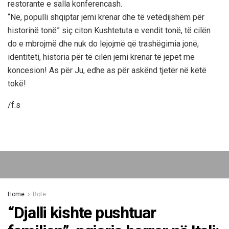
restorante e salla konferencash.
“Ne, populli shqiptar jemi krenar dhe të vetëdijshëm për
historinë tonë” siç citon Kushtetuta e vendit tonë, të cilën
do e mbrojmë dhe nuk do lejojmë që trashëgimia jonë,
identiteti, historia për të cilën jemi krenar të jepet me
koncesion! As për Ju, edhe as për askënd tjetër në këtë
tokë!
/f.s
Home
Botë
“Djalli kishte pushtuar