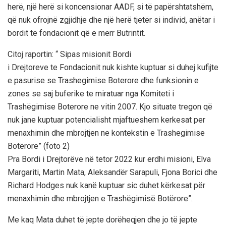
herë, një herë si koncensionar AADF, si të papërshtatshëm,
që nuk ofrojnë zgjidhje dhe një herë tjetër si individ, anëtar i
bordit të fondacionit që e merr Butrintit.
Citoj raportin: “ Sipas misionit Bordi
i Drejtoreve te Fondacionit nuk kishte kuptuar si duhej kufijte
e pasurise se Trashegimise Boterore dhe funksionin e
zones se saj buferike te miratuar nga Komiteti i
Trashëgimise Boterore ne vitin 2007. Kjo situate tregon që
nuk jane kuptuar potencialisht mjaftueshem kerkesat per
menaxhimin dhe mbrojtjen ne kontekstin e Trashegimise
Botërore” (foto 2)
Pra Bordi i Drejtorëve në tetor 2022 kur erdhi misioni, Elva
Margariti, Martin Mata, Aleksandër Sarapuli, Fjona Borici dhe
Richard Hodges nuk kanë kuptuar sic duhet kërkesat për
menaxhimin dhe mbrojtjen e Trashëgimisë Botërore”.
Me kaq Mata duhet të jepte dorëheqjen dhe jo të jepte