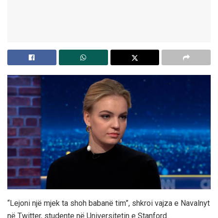
“Lejoni një mjek ta shoh babanë tim”, shkroi vajza e Navalnyt
në Twitter, studente në Universitetin e Stanford.