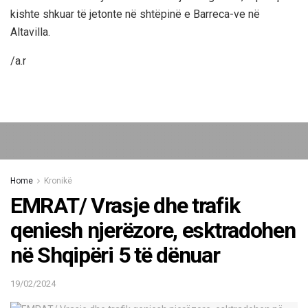
kishte shkuar të jetonte në shtëpinë e Barreca-ve në
Altavilla.
/a.r
Home
Kronikë
EMRAT/ Vrasje dhe trafik
qeniesh njerëzore, esktradohen
në Shqipëri 5 të dënuar
19/02/2024