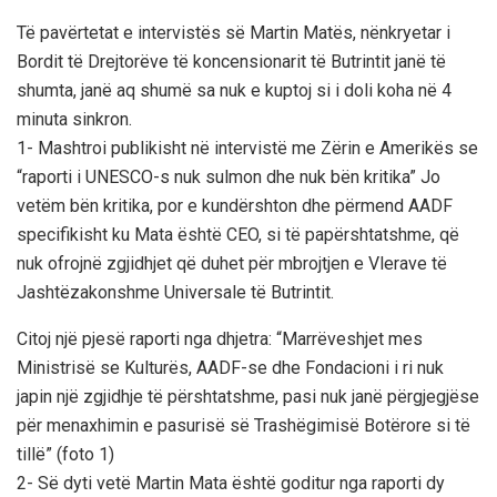
Të pavërtetat e intervistës së Martin Matës, nënkryetar i
Bordit të Drejtorëve të koncensionarit të Butrintit janë të
shumta, janë aq shumë sa nuk e kuptoj si i doli koha në 4
minuta sinkron.
1- Mashtroi publikisht në intervistë me Zërin e Amerikës se
“raporti i UNESCO-s nuk sulmon dhe nuk bën kritika” Jo
vetëm bën kritika, por e kundërshton dhe përmend AADF
specifikisht ku Mata është CEO, si të papërshtatshme, që
nuk ofrojnë zgjidhjet që duhet për mbrojtjen e Vlerave të
Jashtëzakonshme Universale të Butrintit.
Citoj një pjesë raporti nga dhjetra: “Marrëveshjet mes
Ministrisë se Kulturës, AADF-se dhe Fondacioni i ri nuk
japin një zgjidhje të përshtatshme, pasi nuk janë përgjegjëse
për menaxhimin e pasurisë së Trashëgimisë Botërore si të
tillë” (foto 1)
2- Së dyti vetë Martin Mata është goditur nga raporti dy