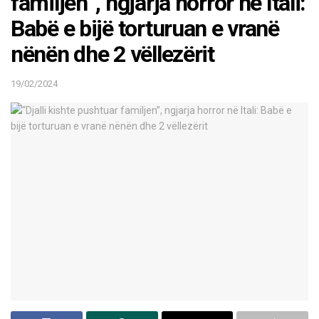
familjen”, ngjarja horror në Itali:
Babë e bijë torturuan e vranë
nënën dhe 2 vëllezërit
19/02/2024