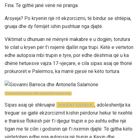
Fina. Të gjithë janë vënë në pranga.
Arsyeja? Po kryenin një rit ekzorcizmi, të bindur se shtëpia,
gruaja dhe dy fëmijët ishin pushtuar nga djajtë.
Viktimat u dhunuan në mënyrë makabre e u dogjën, torutura
të cilat u kryen për t’i nxjerrë djallin nga trupi. Këtë e vërteton
edhe autopsia mbi trupin e tyre, por edhe dëshmia që u ka
dhënë hetuesve vajza 17-vjeçare, e cila sipas asaj që thonë
prokurorët e Palermos, ka marrë pjesë në këto tortura.
Giovanni Barreca dhe Antonella Salamone
Sipas asaj që shkruajnë
mediat italiane
, adoleshentja ka
treguar se gjatë ekzorcizmit kishin përdorur hekur të nxehtë
e tharëse flokësh për t’i djegur trupin e po ashtu edhe një
tigan me të cilin i godisnin që t’i nxirrnin djajtë. Të gjitha këto
vërtetohen edhe nga autopsia në trupin e Kevin dhe