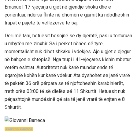
Emanuel. 17-vjeçarja u gjet në gjendje shoku dhe e
çorientuar, ndërsa flinte në dhomën e gjumit ku ndodheshin
trupat e pajetë të vëllezërve të saj.
Deri më tani, hetuesit besojnë se dy djemtë, pasi u torturuan
u mbytën me zinxhir. Sa i përket nënës së tyre,
momentalisht nuk dihet shkaku i vdekjes. Ajo u gjet e djegur
në bahçen e shtëpisë. Nga trupi i 41-vjeçares kishin mbetur
vetëm eshtrat. Autoritetet nuk kanë mundur ende të
sqarojnë kohën kur kanë vdekur. Ata dyshohet se janë vrarë
të paktën 36 orë përpara se të njoftoheshin karabinierët,
rreth orës 03:00 të së dielës së 11 Shkurtit. Hetuesit nuk
përjashtojnë mundësinë që ata të jenë vrarë të enjten e 8
Shkurtit.
Giovanni Barreca