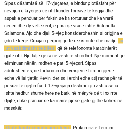
Sipas dëshmisë së 17-vjeçares, e bindur plotësisht për
nevojën e kryerjes së ritit kundër forcave të këqija dhe
aspak e penduar për faktin se ka torturuar dhe ka vrarë
nënën dhe dy vëllezërit, e para që vranë ishte Antonella
Salamone. Ajo dhe djali 5-vjeç konsideroheshin si origjina e
çdo të keqe. Gruaja u përpoq që të rezistonte dhe madje
iu
lut vazhdimisht të bijës
që të telefononte karabinierët
gjatë ritit. Një lutje që ra në vesh të shurdhët. Një moment që
eliminuan nënën, radhën e pati 5-vjeçari. Sipas
adoleshentes, në torturimin dhe vrasjen e tij mori pjesë
edhe vëllai tjetër, Kevin, derisa i erdhi edhe atij radha për të
pësuar të njëjtin fund. 17-vjeçarja dëshmoi po ashtu se iu
ishte hedhur shumë herë në bark, në mënyrë që t’i nxirrte
djajtë, duke pranuar se ka marrë pjesë gjatë gjithë kohës në
masakër.
Gjatë konferencës për shtyp
, Prokuroria e Termini