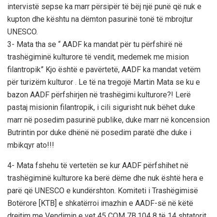
intervistë sepse ka marr përsipër të bëj një punë që nuk e
kupton dhe kështu na dëmton pasurinë tonë të mbrojtur
UNESCO.
3- Mata tha se “ AADF ka mandat për tu përfshirë në
trashëgiminë kulturore të vendit, medemek me mision
filantropik” Kjo është e pavërtetë, AADF ka mandat vetëm
për turizëm kulturor . Le të na tregojë Martin Mata se ku e
bazon AADF përfshirjen në trashëgimi kulturore?! Lerë
pastaj misionin filantropik, i cili sigurisht nuk bëhet duke
marr në posedim pasurinë publike, duke marr në koncension
Butrintin por duke dhënë në posedim paratë dhe duke i
mbikqyr ato!!!
4- Mata fshehu të vertetën se kur AADF përfshihet në
trashëgiminë kulturore ka berë dëme dhe nuk është hera e
parë që UNESCO e kundërshton. Komiteti i Trashëgimisë
Botërore [KTB] e shkatërroi imazhin e AADF-së në këtë
drejtim me Vendimin e vet 45 COM 7B.104 8 të 14 shtatorit