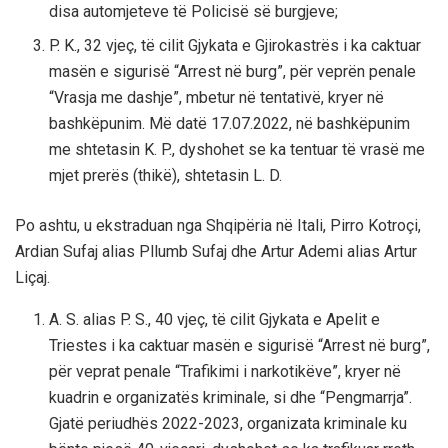
disa automjeteve të Policisë së burgjeve;
P. K., 32 vjeç, të cilit Gjykata e Gjirokastrës i ka caktuar
masën e sigurisë “Arrest në burg”, për veprën penale
“Vrasja me dashje”, mbetur në tentativë, kryer në
bashkëpunim. Më datë 17.07.2022, në bashkëpunim
me shtetasin K. P., dyshohet se ka tentuar të vrasë me
mjet prerës (thikë), shtetasin L. D.
Po ashtu, u ekstraduan nga Shqipëria në Itali, Pirro Kotroçi,
Ardian Sufaj alias Pllumb Sufaj dhe Artur Ademi alias Artur
Liçaj.
A. S. alias P. S., 40 vjeç, të cilit Gjykata e Apelit e
Triestes i ka caktuar masën e sigurisë “Arrest në burg”,
për veprat penale “Trafikimi i narkotikëve”, kryer në
kuadrin e organizatës kriminale, si dhe “Pengmarrja”.
Gjatë periudhës 2022-2023, organizata kriminale ku