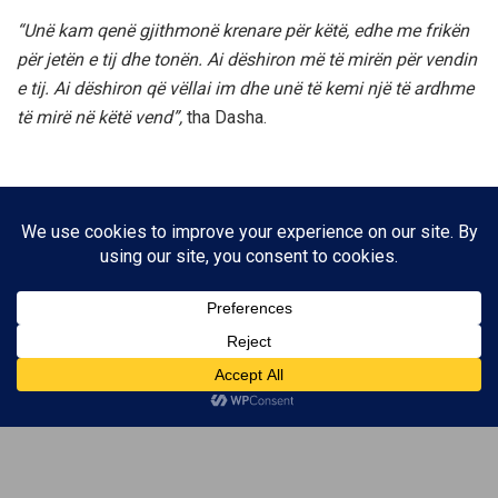
“Unë kam qenë gjithmonë krenare për këtë, edhe me frikën
për jetën e tij dhe tonën. Ai dëshiron më të mirën për vendin
e tij. Ai dëshiron që vëllai im dhe unë të kemi një të ardhme
të mirë në këtë vend”,
tha Dasha.
Lajme të vërteta!
Të tjera