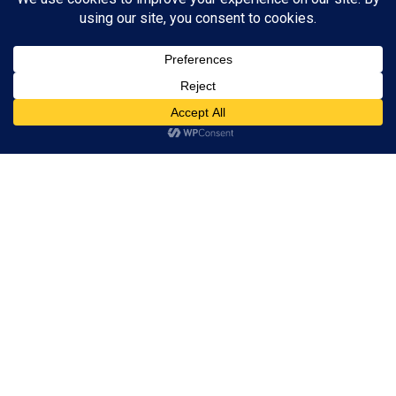
Bermudës’ por nuk u gjetën më
kurrë
05/12/2023
SOT NË HISTORI: 14 burra fluturuan mbi ‘Trekëndëshin e
Bermudës’ por nuk u gjetën më kurrë