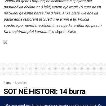
“Naimi ka qenë i papunë, në deklarimin e tij zyrtar për
pasurinë ka deklaruar 0 lekë, vetëm një rrogë 15 euro në vit
në Suedi që është baras me 0 lekë. Ai ka blerë vilë dhe ka
pasur edhe restorant të Suedi me emrin e tij. Policia
suedeze po merret me kërkimin se nga ka ardhur kjo pasuri.
Ka mashtruar plot kompani”,
u shpreh Zeka.
Home
Kryesore
SOT NË HISTORI: 14 burra
fluturuan mbi ‘Trekëndëshin e