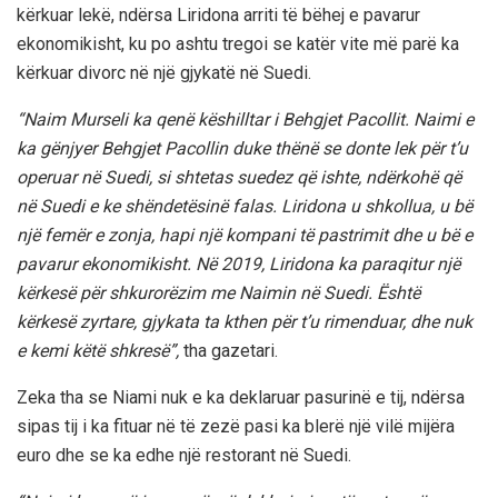
kërkuar lekë, ndërsa Liridona arriti të bëhej e pavarur
ekonomikisht, ku po ashtu tregoi se katër vite më parë ka
kërkuar divorc në një gjykatë në Suedi.
“Naim Murseli ka qenë këshilltar i Behgjet Pacollit. Naimi e
ka gënjyer Behgjet Pacollin duke thënë se donte lek për t’u
operuar në Suedi, si shtetas suedez që ishte, ndërkohë që
në Suedi e ke shëndetësinë falas. Liridona u shkollua, u bë
një femër e zonja, hapi një kompani të pastrimit dhe u bë e
pavarur ekonomikisht. Në 2019, Liridona ka paraqitur një
kërkesë për shkurorëzim me Naimin në Suedi. Është
kërkesë zyrtare, gjykata ta kthen për t’u rimenduar, dhe nuk
e kemi këtë shkresë”,
tha gazetari.
Zeka tha se Niami nuk e ka deklaruar pasurinë e tij, ndërsa
sipas tij i ka fituar në të zezë pasi ka blerë një vilë mijëra
euro dhe se ka edhe një restorant në Suedi.