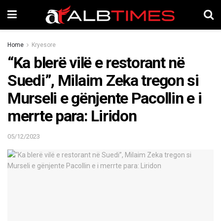
Home
Kryesore
“Ka blerë vilë e restorant në
Suedi”, Milaim Zeka tregon si
Murseli e gënjente Pacollin e i
merrte para: Liridon
05/12/2023