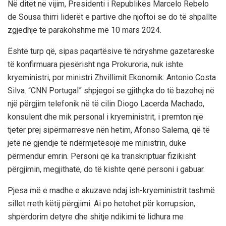
Në ditët në vijim, Presidenti i Republikës Marcelo Rebelo
de Sousa thirri liderët e partive dhe njoftoi se do të shpallte
zgjedhje të parakohshme më 10 mars 2024.
Është turp që, sipas paqartësive të ndryshme gazetareske
të konfirmuara pjesërisht nga Prokuroria, nuk ishte
kryeministri, por ministri Zhvillimit Ekonomik: Antonio Costa
Silva. “CNN Portugal” shpjegoi se gjithçka do të bazohej në
një përgjim telefonik në të cilin Diogo Lacerda Machado,
konsulent dhe mik personal i kryeministrit, i premton një
tjetër prej sipërmarrësve nën hetim, Afonso Salema, që të
jetë në gjendje të ndërmjetësojë me ministrin, duke
përmendur emrin. Personi që ka transkriptuar fizikisht
përgjimin, megjithatë, do të kishte qenë personi i gabuar.
Pjesa më e madhe e akuzave ndaj ish-kryeministrit tashmë
sillet rreth këtij përgjimi. Ai po hetohet për korrupsion,
shpërdorim detyre dhe shitje ndikimi të lidhura me