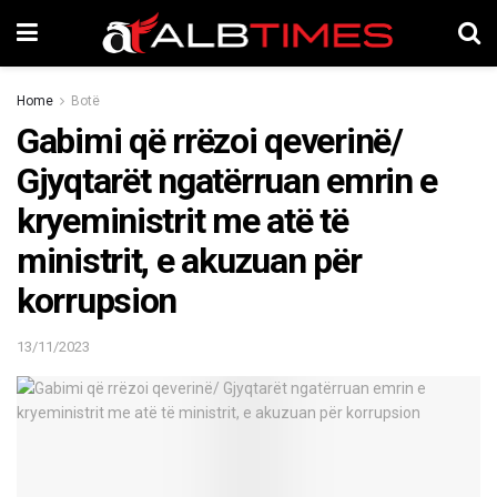
Home
Botë
Gabimi që rrëzoi qeverinë/
Gjyqtarët ngatërruan emrin e
kryeministrit me atë të
ministrit, e akuzuan për
korrupsion
13/11/2023