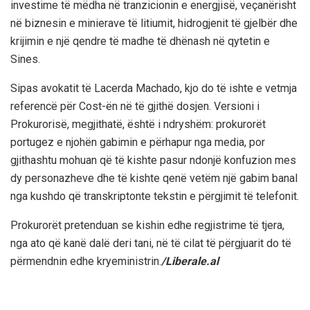
investime të mëdha në tranzicionin e energjisë, veçanërisht
në biznesin e minierave të litiumit, hidrogjenit të gjelbër dhe
krijimin e një qendre të madhe të dhënash në qytetin e
Sines.
Sipas avokatit të Lacerda Machado, kjo do të ishte e vetmja
referencë për Cost-ën në të gjithë dosjen. Versioni i
Prokurorisë, megjithatë, është i ndryshëm: prokurorët
portugez e njohën gabimin e përhapur nga media, por
gjithashtu mohuan që të kishte pasur ndonjë konfuzion mes
dy personazheve dhe të kishte qenë vetëm një gabim banal
nga kushdo që transkriptonte tekstin e përgjimit të telefonit.
Prokurorët pretenduan se kishin edhe regjistrime të tjera,
nga ato që kanë dalë deri tani, në të cilat të përgjuarit do të
përmendnin edhe kryeministrin.
/Liberale.al