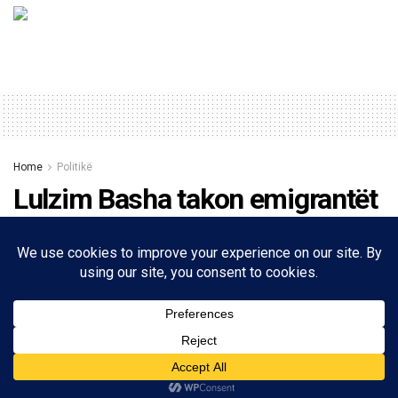
Home
Politikë
Lulzim Basha takon emigrantët
Shqiptarë në Londër: Vota e
diasporës dhe listat e hapura,
dy propozimet kryesore të PD-
së
13/11/2023